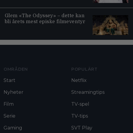
Glem «The Odyssey» – dette kan
bli årets mest episke filmeventyr
Moviezine footer navigation
OMRÅDEN
POPULÄRT
Start
Netflix
Nyheter
Streamingtips
Film
TV-spel
Serie
TV-tips
Gaming
SVT Play