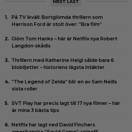
MEST LÄST
På TV ikväll: Bortglömda thrillern som
Harrison Ford är stolt över: ”Bra film”
Glöm Tom Hanks – här är Netflix nya Robert
Langdon-skådis
Thrillern med Katherine Heigl sålde bara 6
biobiljetter – historiens lägsta intäkter
”The Legend of Zelda” blir en av Sam Neills
sista roller
SVT Play har precis lagt till 17 nya filmer – här
är mina 3 bästa tips
Netflix har lagt ned David Finchers
amerikanska ”Squid Game”-spinoff