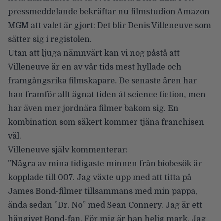
pressmeddelande
bekräftar nu filmstudion Amazon
MGM
att valet är gjort:
Det blir Denis Villeneuve som
sätter sig i registolen
.
Utan att ljuga nämnvärt kan vi nog påstå att
Villeneuve är en av vår tids mest hyllade och
framgångsrika filmskapare. De senaste åren har
han framför allt ägnat tiden åt science fiction, men
har även mer jordnära filmer bakom sig. En
kombination som säkert kommer tjäna franchisen
väl.
Villeneuve själv kommenterar:
”Några av mina tidigaste minnen från biobesök är
kopplade till 007. Jag växte upp med att titta på
James Bond-filmer tillsammans med min pappa,
ända sedan ”Dr. No” med Sean Connery. Jag är ett
hängivet Bond-fan. För mig är han helig mark. Jag