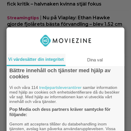
fick kritik – halvnaken kvinna stjäl fokus
|
Nu på Viaplay: Ethan Hawke
Streamingtips
gjorde fjolårets bästa förvandling – blev 1.52 cm
lång
|
”Snyggaste spelet genom tiderna”
TV-spel
släpptes 2020: ”Fantastisk spelvärld”
Vi värdesätter din integritet
Dina val
|
3 nya tv-serier redo att plöja i
Disney Plus
helgen – finns något för alla!
Bättre innehåll och tjänster med hjälp av
cookies
|
Thrillern med Katherine Heigl sålde bara
Trivia
Vi och våra 114
tredjepartsleverantörer
samlar information
6 biobiljetter – historiens lägsta intäkter
med hjälp av cookies och enhetsidentifierare då du besöker
vår sajt. Med hjälp av informationen kan vi utveckla vårt
innehåll och våra tjänster.
|
Från skaparen av ”Tiger King”:
Dokumentär
Pop Media och dess partners kräver samtycke för
HBO-dokumentär om reptilsmuggling hyllas
följande:
|
”Borderlands”-regissören om
Genom att acceptera tillåter du databehandling inom
TV-spel
tjänsten, avslag kan påverka användarupplevelsen. Vissa
kalkonfilmen – ”Den tillhörde ingen”