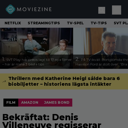
NETFLIX
STREAMINGTIPS
TV-SPEL
TV-TIPS
SVT PL
1.
2.
SVT Play har precis lagt till 17 nya filmer
På TV ikväll: Bortglömda thr
– här är mina 3 bästa tips
Harrison Ford är stolt över: ”Bra
Thrillern med Katherine Heigl sålde bara 6
biobiljetter – historiens lägsta intäkter
FILM
AMAZON
JAMES BOND
Bekräftat: Denis
Villeneuve regisserar