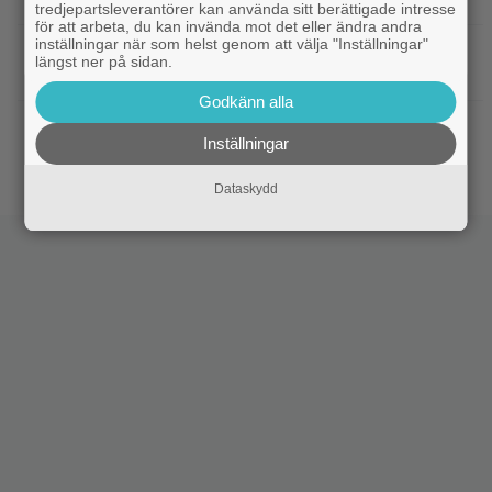
tredjepartsleverantörer kan använda sitt berättigade intresse
för att arbeta, du kan invända mot det eller ändra andra
inställningar när som helst genom att välja "Inställningar"
|
3 nya X-Men är redan klara… och det
Casting
längst ner på sidan.
ryktas om fler heta namn
Godkänn alla
|
Morgan Freeman medger: Gör dåliga
Hollywood
Inställningar
filmer – om lönen är hög nog
Dataskydd