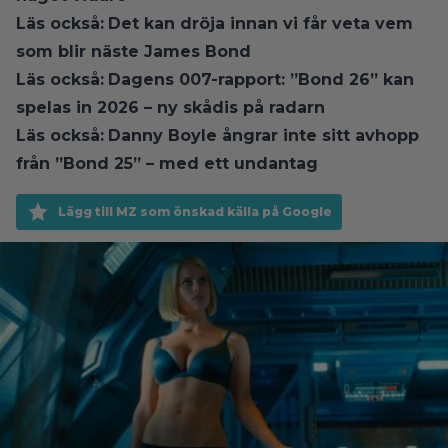
Läs också:
Det kan dröja innan vi får veta vem
som blir näste James Bond
Läs också:
Dagens 007-rapport: ”Bond 26” kan
spelas in 2026 – ny skådis på radarn
Läs också:
Danny Boyle ångrar inte sitt avhopp
från ”Bond 25” – med ett undantag
Lägg till MZ som önskad källa på Google