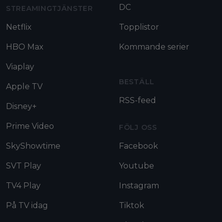
DC
STREAMINGTJÄNSTER
Netflix
Topplistor
HBO Max
Kommande serier
Viaplay
BESTÄLL
Apple TV
RSS-feed
Disney+
Prime Video
FÖLJ OSS
SkyShowtime
Facebook
SVT Play
Youtube
TV4 Play
Instagram
På TV idag
Tiktok