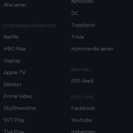
Nintendo
Alla serier
DC
Topplistor
STREAMINGTJÄNSTER
Netflix
Trivia
HBO Max
Kommande serier
Viaplay
BESTÄLL
Apple TV
RSS-feed
Disney+
Prime Video
FÖLJ OSS
SkyShowtime
Facebook
SVT Play
Youtube
TV4 Play
Instagram