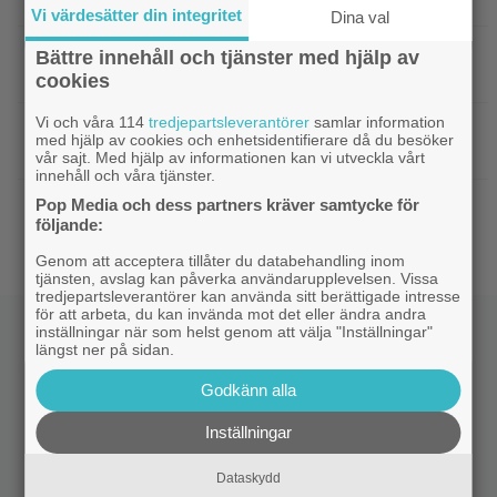
kalkonfilmen – ”Den tillhörde ingen”
Vi värdesätter din integritet
Dina val
|
3 nya X-Men är redan klara… och det
Casting
Bättre innehåll och tjänster med hjälp av
ryktas om fler heta namn
cookies
Vi och våra 114
tredjepartsleverantörer
samlar information
|
Morgan Freeman medger: Gör dåliga
Hollywood
med hjälp av cookies och enhetsidentifierare då du besöker
filmer – om lönen är hög nog
vår sajt. Med hjälp av informationen kan vi utveckla vårt
innehåll och våra tjänster.
|
Glöm Tom Hanks – här är Netflix nya
Pop Media och dess partners kräver samtycke för
Netflix
följande:
Robert Langdon-skådis
Genom att acceptera tillåter du databehandling inom
tjänsten, avslag kan påverka användarupplevelsen. Vissa
tredjepartsleverantörer kan använda sitt berättigade intresse
för att arbeta, du kan invända mot det eller ändra andra
inställningar när som helst genom att välja "Inställningar"
längst ner på sidan.
Godkänn alla
Inställningar
Dataskydd