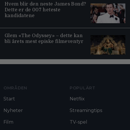
Hvem blir den neste James Bond?
Dette er de 007 heteste
kandidatene
Glem «The Odyssey» – dette kan
bli årets mest episke filmeventyr
Moviezine footer navigation
OMRÅDEN
POPULÄRT
Start
Netflix
Nyheter
Streamingtips
Film
TV-spel