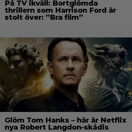
På TV ikväll: Bortglömda
thrillern som Harrison Ford är
stolt över: ”Bra film”
Glöm Tom Hanks – här är Netflix
nya Robert Langdon-skådis