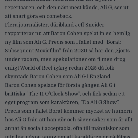
repertoaren, och den näst mest kände,
Ali G
, ser ut
att snart göra en comeback.
Flera journalister, däribland Jeff Sneider,
rapporterar nu att Baron Cohen spelat in en hemlig
ny film som Ali G. Precis som i fallet med ”Borat:
Subsequent Moviefilm” från 2020 så har den gjorts
under radarn, men spekulationer om filmen drog
enligt World of Reel igång redan 2025 då folk
skymtade Baron Cohen som Ali G i England.
Baron Cohen spelade för första gången Ali G i
brittiska ”The 11 O’Clock Show”, och fick sedan ett
eget program som karaktären, ”Da Ali G Show”.
Precis som i fallet Borat kommer mycket av humorn
hos Ali G från att han gör och säger saker som är allt
annat än socialt acceptabla, ofta till människor som
inte har någon aning om att karaktären är på låtsas.