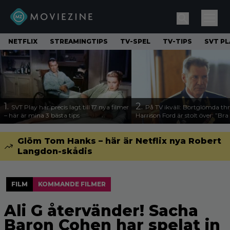
NETFLIX
STREAMINGTIPS
TV-SPEL
TV-TIPS
SVT PL
1.
2.
SVT Play har precis lagt till 17 nya filmer
På TV ikväll: Bortglömda thr
– här är mina 3 bästa tips
Harrison Ford är stolt över: ”Bra
Glöm Tom Hanks – här är Netflix nya Robert
Langdon-skådis
FILM
KOMMANDE FILMER
Ali G återvänder! Sacha
Baron Cohen har spelat in