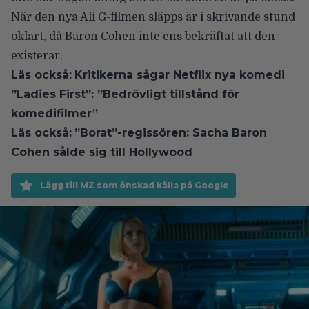
När den nya Ali G-filmen släpps är i skrivande stund
oklart, då Baron Cohen inte ens bekräftat att den
existerar.
Läs också:
Kritikerna sågar Netflix nya komedi
”Ladies First”: ”Bedrövligt tillstånd för
komedifilmer”
Läs också:
”Borat”-regissören: Sacha Baron
Cohen sålde sig till Hollywood
Lägg till MZ som önskad källa på Google