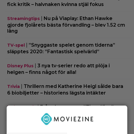
fick kritik – halvnaken kvinna stjäl fokus
|
Nu på Viaplay: Ethan Hawke
Streamingtips
gjorde fjolårets bästa förvandling – blev 1.52 cm
lång
|
”Snyggaste spelet genom tiderna”
TV-spel
släpptes 2020: ”Fantastisk spelvärld”
|
3 nya tv-serier redo att plöja i
Disney Plus
helgen – finns något för alla!
|
Thrillern med Katherine Heigl sålde bara
Trivia
6 biobiljetter – historiens lägsta intäkter
|
Från skaparen av ”Tiger King”:
Dokumentär
HBO-dokumentär om reptilsmuggling hyllas
|
”Borderlands”-regissören om
TV-spel