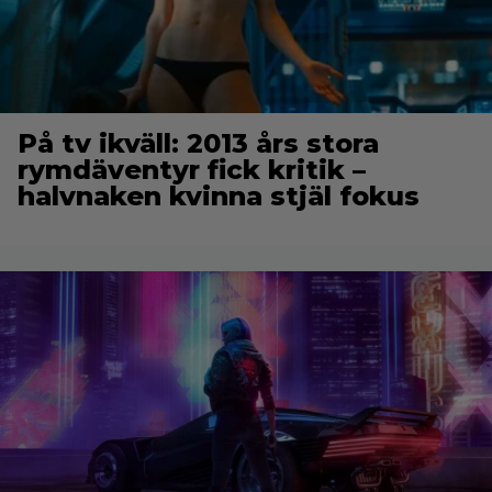
På tv ikväll: 2013 års stora
rymdäventyr fick kritik –
halvnaken kvinna stjäl fokus