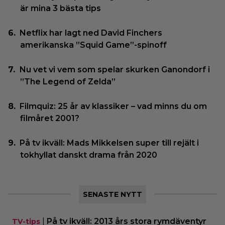
är mina 3 bästa tips
Netflix har lagt ned David Finchers
amerikanska ”Squid Game”-spinoff
Nu vet vi vem som spelar skurken Ganondorf i
”The Legend of Zelda”
Filmquiz: 25 år av klassiker – vad minns du om
filmåret 2001?
På tv ikväll: Mads Mikkelsen super till rejält i
tokhyllat danskt drama från 2020
SENASTE NYTT
|
På tv ikväll: 2013 års stora rymdäventyr
TV-tips