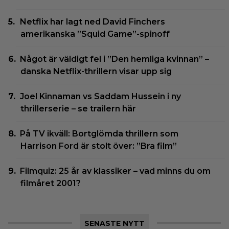
Netflix har lagt ned David Finchers
amerikanska ”Squid Game”-spinoff
Något är väldigt fel i ”Den hemliga kvinnan” –
danska Netflix-thrillern visar upp sig
Joel Kinnaman vs Saddam Hussein i ny
thrillerserie – se trailern här
På TV ikväll: Bortglömda thrillern som
Harrison Ford är stolt över: ”Bra film”
Filmquiz: 25 år av klassiker – vad minns du om
filmåret 2001?
SENASTE NYTT