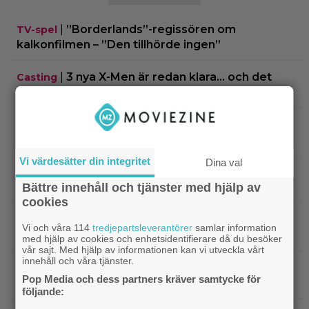
|
”Borderlands”-regissören om
TV-spel
kalkonfilmen – ”Den tillhörde ingen”
|
3 nya X-Men är redan klara… och det
Casting
ryktas om fler heta namn
|
Morgan Freeman medger: Gör dåliga
Hollywood
filmer – om lönen är hög nog
Vi värdesätter din integritet
Dina val
|
Glöm Tom Hanks – här är Netflix nya
Netflix
Bättre innehåll och tjänster med hjälp av
Robert Langdon-skådis
cookies
|
”Gilmore Girls” fyller 25 år –
HBO Max
Vi och våra 114
tredjepartsleverantörer
samlar information
återvänder med ny dokumentär
med hjälp av cookies och enhetsidentifierare då du besöker
vår sajt. Med hjälp av informationen kan vi utveckla vårt
innehåll och våra tjänster.
|
Filmquiz: 25 år av klassiker – vad minns du
Quiz
Pop Media och dess partners kräver samtycke för
om filmåret 2001?
följande: