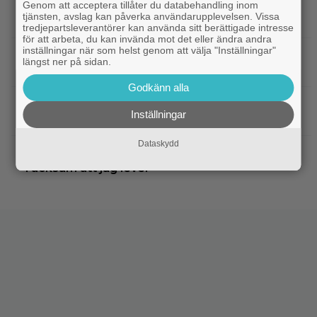
Genom att acceptera tillåter du databehandling inom
|
Netflix har lagt ned David Finchers
Netflix
tjänsten, avslag kan påverka användarupplevelsen. Vissa
amerikanska ”Squid Game”-spinoff
tredjepartsleverantörer kan använda sitt berättigade intresse
för att arbeta, du kan invända mot det eller ändra andra
inställningar när som helst genom att välja "Inställningar"
|
När kommer ”Michael 2”?
Kommande filmer
längst ner på sidan.
Lionsgate-chefen har ett svar
Godkänn alla
|
Adam Sandler återförenar
Kommande filmer
Inställningar
gänget i ”Grown Ups 3” – delar en första bild
Dataskydd
|
Minnie Driver skadad i otäck bilolycka:
Kändisar
”Tacksam att jag lever”