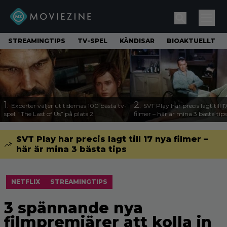
STREAMINGTIPS
TV-SPEL
KÄNDISAR
BIOAKTUELLT
1.
2.
Experter väljer ut tidernas 100 bästa tv-
SVT Play har precis lagt till 
spel: ”The Last of Us” på plats 2
filmer – här är mina 3 bästa tips
SVT Play har precis lagt till 17 nya filmer –
här är mina 3 bästa tips
NETFLIX
STREAMINGTIPS
3 spännande nya
filmpremiärer att kolla in