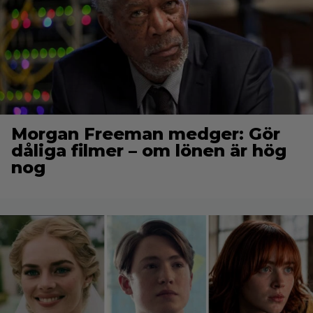
Morgan Freeman medger: Gör
dåliga filmer – om lönen är hög
nog