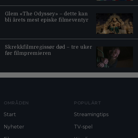
Glem «The Odyssey» – dette kan
bli årets mest episke filmeventyr
Skrekkfilmregissør død – tre uker
før filmpremieren
Moviezine footer navigation
OMRÅDEN
POPULÄRT
Start
Streamingtips
Nyheter
TV-spel