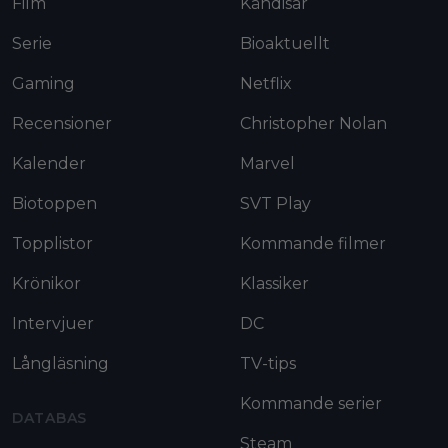
Film
Kändisar
Serie
Bioaktuellt
Gaming
Netflix
Recensioner
Christopher Nolan
Kalender
Marvel
Biotoppen
SVT Play
Topplistor
Kommande filmer
Krönikor
Klassiker
Intervjuer
DC
Långläsning
TV-tips
Kommande serier
DATABAS
Steam