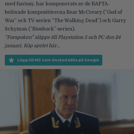
med fantasy, har komponerats av de BAFTA-
belönade kompositörerna Bear McCreary (”God of
War” och TV-serien ”The Walking Dead”) och Garry
Schyman (”Bioshock”-serien).
”Forspoken” släpps till Playstation 5 och PC den 24
januari.
Köp spelet här…
Lägg till MZ som önskad källa på Google