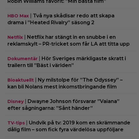
Robin Williams favorit: ”Min bästa film”
|
Två nya skådisar redo att skapa
HBO Max
drama i ”Heated Rivalry” säsong 2
|
Netflix har stängt in en snubbe i en
Netflix
reklamskylt – PR-tricket som får LA att titta upp
|
Hör Sveriges märkligaste skratt i
Dokumentär
trailern till ”Bäst i världen”
|
Ny milstolpe för ”The Odyssey” –
Bioaktuellt
kan bli Nolans mest inkomstbringande film
|
Dwayne Johnson försvarar ”Vaiana”
Disney
efter sågningarna: ”Sånt händer”
|
Undvik på tv: 2019 kom en skrämmande
TV-tips
dålig film – som fick fyra värdelösa uppföljare