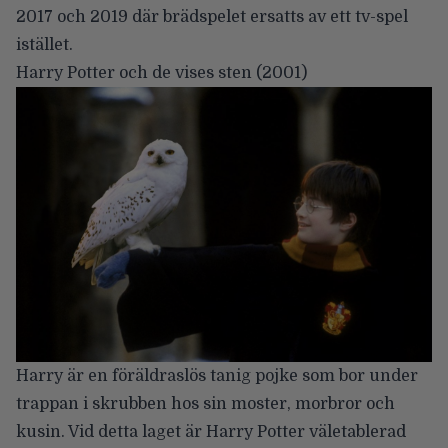
2017 och 2019 där brädspelet ersatts av ett tv-spel
istället.
Harry Potter och de vises sten
(2001)
Harry är en föräldraslös tanig pojke som bor under
trappan i skrubben hos sin moster, morbror och
kusin. Vid detta laget är Harry Potter väletablerad