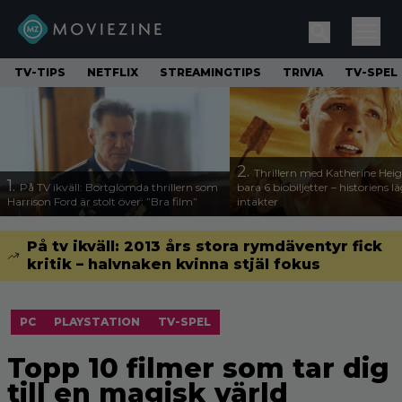
TV-TIPS
NETFLIX
STREAMINGTIPS
TRIVIA
TV-SPEL
2.
Thrillern med Katherine Heigl
1.
På TV ikväll: Bortglömda thrillern som
bara 6 biobiljetter – historiens l
Harrison Ford är stolt över: ”Bra film”
intäkter
På tv ikväll: 2013 års stora rymdäventyr fick
kritik – halvnaken kvinna stjäl fokus
PC
PLAYSTATION
TV-SPEL
Topp 10 filmer som tar dig
till en magisk värld