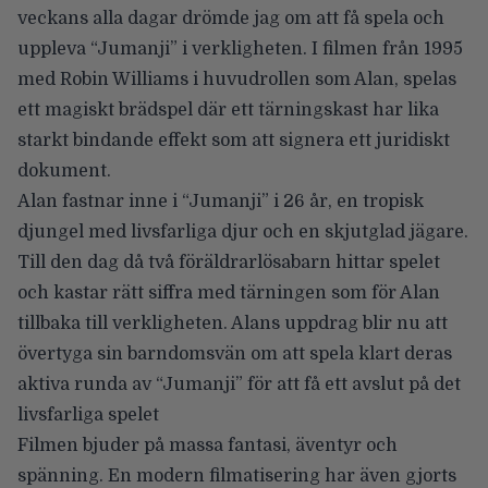
veckans alla dagar drömde jag om att få spela och
uppleva “Jumanji” i verkligheten. I filmen från 1995
med Robin Williams i huvudrollen som Alan, spelas
ett magiskt brädspel där ett tärningskast har lika
starkt bindande effekt som att signera ett juridiskt
dokument.
Alan fastnar inne i “Jumanji” i 26 år, en tropisk
djungel med livsfarliga djur och en skjutglad jägare.
Till den dag då två föräldrarlösabarn hittar spelet
och kastar rätt siffra med tärningen som för Alan
tillbaka till verkligheten. Alans uppdrag blir nu att
övertyga sin barndomsvän om att spela klart deras
aktiva runda av “Jumanji” för att få ett avslut på det
livsfarliga spelet
Filmen bjuder på massa fantasi, äventyr och
spänning. En modern filmatisering har även gjorts