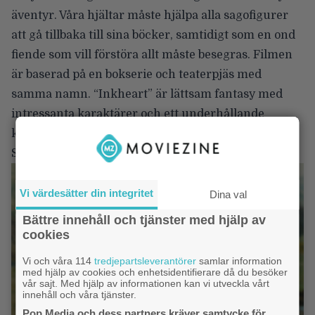
äventyr. Våra hjältar måste hjälpa alla sagofigurer
att gå tillbaka till sina böcker, samtidigt som en ond
fiende som vill förstöra allt måste besegras. Filmen
är baserad på en bokserie och teaterpjäs med
samma namn. “Inkheart” är lättsam fantasy med
intressanta karaktärer och ett underhållande
koncept i filmform.
Stardust
(2007)
Vi värdesätter din integritet
Dina val
Bättre innehåll och tjänster med hjälp av
cookies
Vi och våra 114
tredjepartsleverantörer
samlar information
med hjälp av cookies och enhetsidentifierare då du besöker
vår sajt. Med hjälp av informationen kan vi utveckla vårt
innehåll och våra tjänster.
Pop Media och dess partners kräver samtycke för