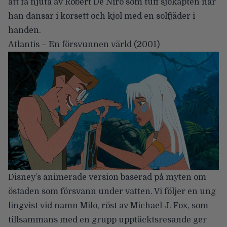
att få njuta av Robert De Niro som tuff sjökapten när
han dansar i korsett och kjol med en solfjäder i
handen.
Atlantis – En försvunnen värld
(2001)
Disney’s animerade version baserad på myten om
östaden som försvann under vatten. Vi följer en ung
lingvist vid namn Milo, röst av Michael J. Fox, som
tillsammans med en grupp upptäcktsresande ger