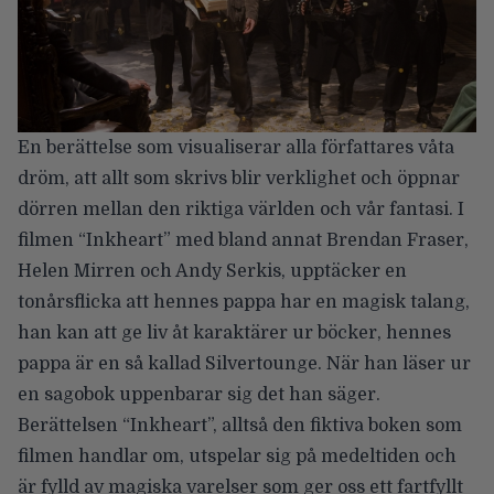
En berättelse som visualiserar alla författares våta
dröm, att allt som skrivs blir verklighet och öppnar
dörren mellan den riktiga världen och vår fantasi. I
filmen “Inkheart” med bland annat Brendan Fraser,
Helen Mirren och Andy Serkis, upptäcker en
tonårsflicka att hennes pappa har en magisk talang,
han kan att ge liv åt karaktärer ur böcker, hennes
pappa är en så kallad Silvertounge. När han läser ur
en sagobok uppenbarar sig det han säger.
Berättelsen “Inkheart”, alltså den fiktiva boken som
filmen handlar om, utspelar sig på medeltiden och
är fylld av magiska varelser som ger oss ett fartfyllt