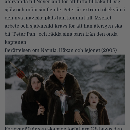
återvända till Neverland för att hitta tillbaka till sig
själv och möta sin fiende. Peter är extremt obekväm i
den nya magiska plats han kommit till. Mycket
arbete och självinsikt krävs för att han återigen ska
bli “Peter Pan” och rädda sina barn från den onda
kaptenen.
Berättelsen om Narnia: Häxan och lejonet
(2005)
För över 50 år sen skapade författare C.S Lewis den