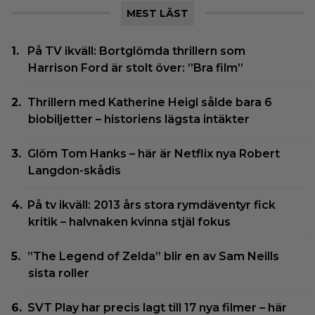
MEST LÄST
På TV ikväll: Bortglömda thrillern som
Harrison Ford är stolt över: ”Bra film”
Thrillern med Katherine Heigl sålde bara 6
biobiljetter – historiens lägsta intäkter
Glöm Tom Hanks – här är Netflix nya Robert
Langdon-skådis
På tv ikväll: 2013 års stora rymdäventyr fick
kritik – halvnaken kvinna stjäl fokus
”The Legend of Zelda” blir en av Sam Neills
sista roller
SVT Play har precis lagt till 17 nya filmer – här