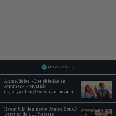
Anmeldelse: «Det skjedde en
sommer» – Mystisk
skjærgårdsidyll som overbeviser
Hvem blir den neste James Bond?
Dette er de 007 heteste