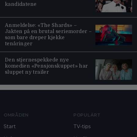
kandidatene
Anmeldelse: «The Shards» –
Jakten på en brutal seriemorder –
som bare dreper kjekke
tenåringer
Den stjernespekkede nye
komedien «Pensjonskuppet» har
sluppet ny trailer
Moviezine footer navigation
OMRÅDEN
POPULÄRT
Start
TV-tips