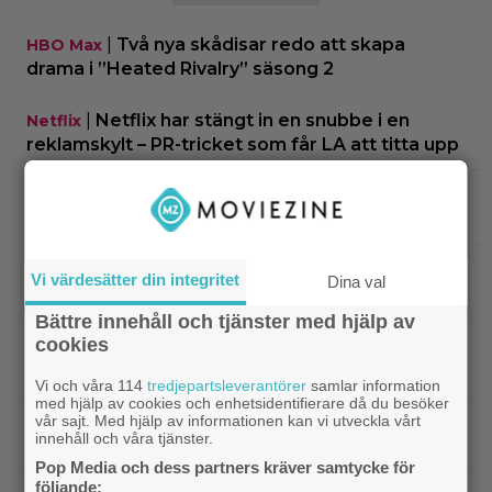
|
Två nya skådisar redo att skapa
HBO Max
drama i ”Heated Rivalry” säsong 2
|
Netflix har stängt in en snubbe i en
Netflix
reklamskylt – PR-tricket som får LA att titta upp
|
Hör Sveriges märkligaste skratt i
Dokumentär
trailern till ”Bäst i världen”
|
Ny milstolpe för ”The Odyssey” –
Bioaktuellt
Vi värdesätter din integritet
Dina val
kan bli Nolans mest inkomstbringande film
Bättre innehåll och tjänster med hjälp av
cookies
|
Dwayne Johnson försvarar ”Vaiana”
Disney
efter sågningarna: ”Sånt händer”
Vi och våra 114
tredjepartsleverantörer
samlar information
med hjälp av cookies och enhetsidentifierare då du besöker
vår sajt. Med hjälp av informationen kan vi utveckla vårt
|
Undvik på tv: 2019 kom en skrämmande
TV-tips
innehåll och våra tjänster.
dålig film – som fick fyra värdelösa uppföljare
Pop Media och dess partners kräver samtycke för
följande: