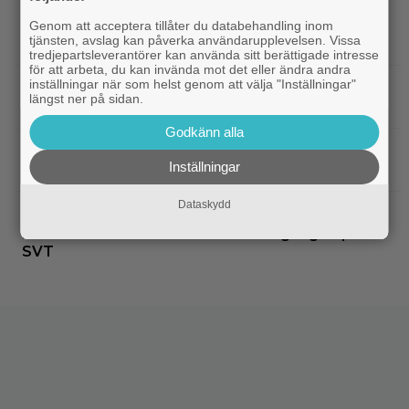
|
Inatt på tv: Dyr filmatisering av
Klassiker
klassiker blev en jättesuccé – 97% på Rotten
Genom att acceptera tillåter du databehandling inom
tjänsten, avslag kan påverka användarupplevelsen. Vissa
Tomatoes
tredjepartsleverantörer kan använda sitt berättigade intresse
för att arbeta, du kan invända mot det eller ändra andra
inställningar när som helst genom att välja "Inställningar"
|
Svensk superhjältefilm landar på HBO
HBO Max
längst ner på sidan.
Max idag: ”Oväntat charmig”
Godkänn alla
|
En av tidernas bästa komedifilmer
Klassiker
Inställningar
fyller 100 år – streama den hos SVT Play
Dataskydd
|
Kvällens tv-tips: En nästan perfekt
Disney
Pixarfilm kom 2007 – nu för första gången på
SVT