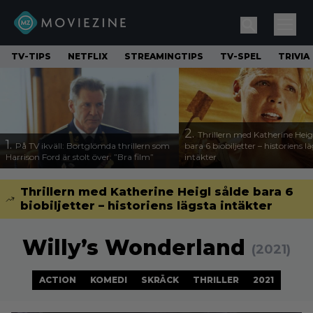
TV-TIPS
NETFLIX
STREAMINGTIPS
TV-SPEL
TRIVIA
2.
Thrillern med Katherine Heigl
1.
På TV ikväll: Bortglömda thrillern som
bara 6 biobiljetter – historiens l
Harrison Ford är stolt över: ”Bra film”
intäkter
Thrillern med Katherine Heigl sålde bara 6
biobiljetter – historiens lägsta intäkter
Willy’s Wonderland
(2021)
ACTION
KOMEDI
SKRÄCK
THRILLER
2021