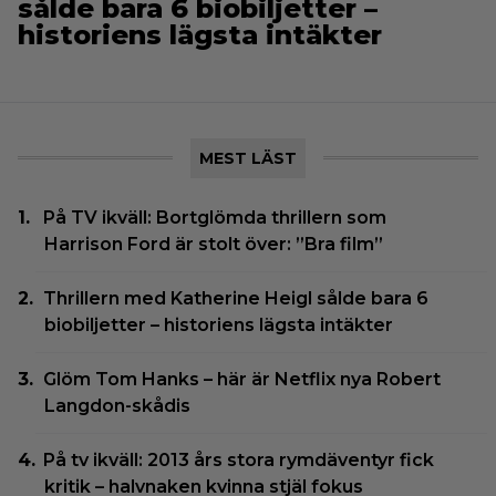
sålde bara 6 biobiljetter –
historiens lägsta intäkter
MEST LÄST
På TV ikväll: Bortglömda thrillern som
Harrison Ford är stolt över: ”Bra film”
Thrillern med Katherine Heigl sålde bara 6
biobiljetter – historiens lägsta intäkter
Glöm Tom Hanks – här är Netflix nya Robert
Langdon-skådis
På tv ikväll: 2013 års stora rymdäventyr fick
kritik – halvnaken kvinna stjäl fokus