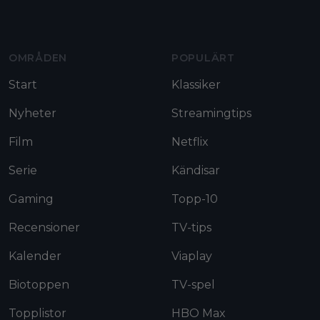
Moviezine footer navigation
OMRÅDEN
POPULÄRT
Start
Klassiker
Nyheter
Streamingtips
Film
Netflix
Serie
Kändisar
Gaming
Topp-10
Recensioner
TV-tips
Kalender
Viaplay
Biotoppen
TV-spel
Topplistor
HBO Max