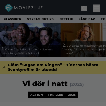
KLASSIKER
STREAMINGTIPS
NETFLIX
KÄNDISAR
TO
2.
90-talets roligaste komedi in
1.
Glöm ”Nyckeln till frihet” – tidernas
Viaplay: ”Sjuk humor och genial
bästa fängelsefilm är korad
manus”
Glöm ”Sagan om Ringen” – tidernas bästa
äventyrsfilm är utsedd
Vi dör i natt
(2025)
ACTION
THRILLER
2025