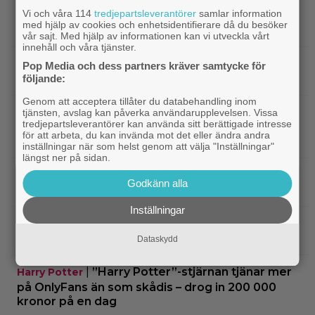
Vi och våra 114
tredjepartsleverantörer
samlar information
|
The Weeknd på turné i Stockholm –
TV-spel
med hjälp av cookies och enhetsidentifierare då du besöker
passar på att tipsa om tv-spel!
vår sajt. Med hjälp av informationen kan vi utveckla vårt
innehåll och våra tjänster.
|
Säsong 4 av ”House of the Dragon” blir
Fantasy
Pop Media och dess partners kräver samtycke för
följande:
”ännu större” – och med fler drakar
Genom att acceptera tillåter du databehandling inom
|
Eftersnack: ”House of the Dragon”
Eftersnack
tjänsten, avslag kan påverka användarupplevelsen. Vissa
tredjepartsleverantörer kan använda sitt berättigade intresse
avslutar superstarkt – och Rhaenyra blir äntligen
för att arbeta, du kan invända mot det eller ändra andra
en intressant karaktär
inställningar när som helst genom att välja "Inställningar"
längst ner på sidan.
|
50 Cent producerar tv-serie på svenska
TV-spel
Godkänn alla
”Payday”-spelen
Inställningar
|
Älskade klassikern från 1976 är ny hos
Klassiker
Prime Video – 8,1 på IMDb
Dataskydd
|
”Harry Potter”-stjärnan tjänar mer
Harry Potter
på OnlyFans än som skådis – drog in 200 000
kronor på en dag