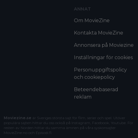
ANNAT
Om MovieZine
Kontakta MovieZine
Annonsera på Moviezine
Inställningar för cookies
Personuppgiftspolicy
och cookiepolicy
Beteendebaserad
reklam
Moviezine.se
är Sveriges största sajt för film, serier och spel. Utöver
populära sajten hittar du oss också på Instagram, Facebook, Youtube. För
resten av Norden hittar du samma ämnen på våra syskonsajter
MovieZine.no
och
Episodi.fi
.