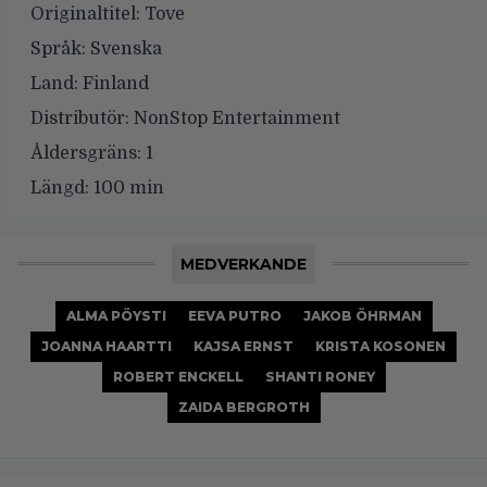
Originaltitel:
Tove
Språk:
Svenska
Land:
Finland
Distributör:
NonStop Entertainment
Åldersgräns:
1
Längd:
100 min
MEDVERKANDE
ALMA PÖYSTI
EEVA PUTRO
JAKOB ÖHRMAN
JOANNA HAARTTI
KAJSA ERNST
KRISTA KOSONEN
ROBERT ENCKELL
SHANTI RONEY
ZAIDA BERGROTH