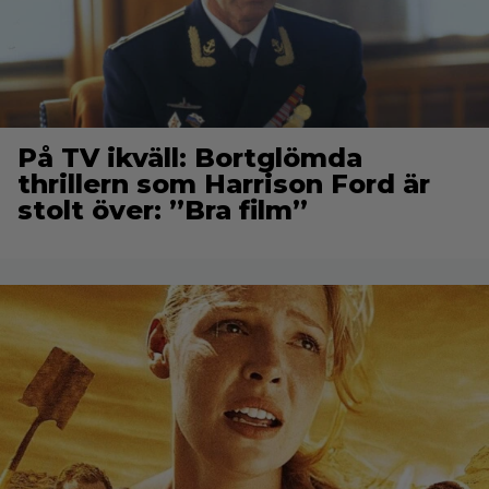
På TV ikväll: Bortglömda
thrillern som Harrison Ford är
stolt över: ”Bra film”