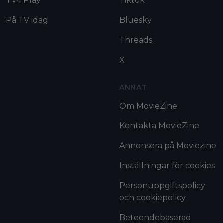
TV4 Play
Tiktok
På TV idag
Bluesky
Threads
X
ANNAT
Om MovieZine
Kontakta MovieZine
Annonsera på Moviezine
Inställningar för cookies
Personuppgiftspolicy
och cookiepolicy
Beteendebaserad