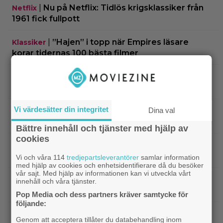
|
Nu på Netflix: Tidlös krigsklassiker från
Netflix
1961 fick fullpott
|
”Hajen” i topp när Empires läsare
Klassiker
korar tidernas 100 bästa filmer
|
”Svärtan”-stjärnan Linus Rogsgård om
Exklusivt
sina favoritserier: ”En av de bästa…”
Vi värdesätter din integritet
Dina val
|
Nu på Viaplay: ”Stiliserat våld och
Streamingtips
gapskratt” i oförutsägbar thriller från 2008
Bättre innehåll och tjänster med hjälp av
cookies
|
3 nya filmer på Netflix: Oscarsvinnaren
Netflix
från 2025 klättrar på topplistan
Vi och våra 114
tredjepartsleverantörer
samlar information
med hjälp av cookies och enhetsidentifierare då du besöker
vår sajt. Med hjälp av informationen kan vi utveckla vårt
|
Efter 25 Beckfilmer – Anna Asp
Bioaktuellt
innehåll och våra tjänster.
hoppas nya filmen blir en snackis
Pop Media och dess partners kräver samtycke för
följande:
IKEA hyllas världen över – efter briljant blinkning
Genom att acceptera tillåter du databehandling inom
till Alexander Skarsgård