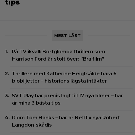
tips
MEST LÄST
På TV ikväll: Bortglömda thrillern som
Harrison Ford är stolt över: ”Bra film”
Thrillern med Katherine Heigl sålde bara 6
biobiljetter – historiens lägsta intäkter
SVT Play har precis lagt till 17 nya filmer – här
är mina 3 bästa tips
Glöm Tom Hanks – här är Netflix nya Robert
Langdon-skådis