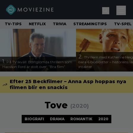
TV-TIPS
NETFLIX
TRIVIA
STREAMINGTIPS
TV-SPEL
2.
Thrillern med Katherine Heigl
1.
På TV ikväll: Bortglömda thrillern som
bara 6 biobiljetter – historiens l
Harrison Ford är stolt över: ”Bra film”
intäkter
Efter 25 Beckfilmer – Anna Asp hoppas nya
filmen blir en snackis
Tove
(2020)
BIOGRAFI
DRAMA
ROMANTIK
2020