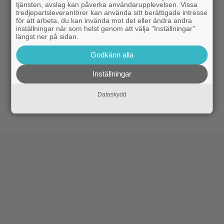
tjänsten, avslag kan påverka användarupplevelsen. Vissa
tredjepartsleverantörer kan använda sitt berättigade intresse
för att arbeta, du kan invända mot det eller ändra andra
|
Bortglömd komedi från 1984 blev
Apple TV
inställningar när som helst genom att välja "Inställningar"
Robin Williams favorit: ”Min bästa film”
längst ner på sidan.
Godkänn alla
|
Två nya skådisar redo att skapa
HBO Max
drama i ”Heated Rivalry” säsong 2
Inställningar
|
Netflix har stängt in en snubbe i en
Netflix
Dataskydd
reklamskylt – PR-tricket som får LA att titta upp