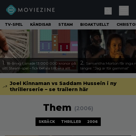
TV-SPEL
KÄNDISAR
STEAM
BIOAKTUELLT
CHRISTO
1.
2.
18-åring tjänade 13 000 000 kronor på
Samantha Morton får inga ro
sitt Steam-spel – fick betala tillbaka allt
längre: ”Jag är för gammal”
Joel Kinnaman vs Saddam Hussein i ny
thrillerserie – se trailern här
Them
(2006)
SKRÄCK
THRILLER
2006