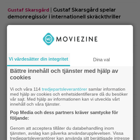
|
Gustaf Skarsgård spelar
Gustaf Skarsgård
demonregissör i internationell skräckthriller
|
Disney-chefen försvarar årets
Disney
biofloppar: ”Kommer gå bra på streaming”
|
Sommaren blev just hetare: 2
Disney Plus
Vi värdesätter din integritet
Dina val
avsnitt av ny Ryan Murphy-thriller har anlänt till
Disney+
Bättre innehåll och tjänster med hjälp av
cookies
|
På tv ikväll: Det här kan vara Kjell
Svensk film
Bergqvists mest sågade film
Vi och våra 114
tredjepartsleverantörer
samlar information
med hjälp av cookies och enhetsidentifierare då du besöker
vår sajt. Med hjälp av informationen kan vi utveckla vårt
|
Ikväll på tv: Storslaget fantasy-äventyr
TV-tips
innehåll och våra tjänster.
från 2015 blev en dyr flopp
Pop Media och dess partners kräver samtycke för
följande:
|
EA tillhör Saudiarabien och Jared
TV-spel
Genom att acceptera tillåter du databehandling inom
Kushner nu – ”blodbad” väntar
tjänsten, avslag kan påverka användarupplevelsen. Vissa
tredjepartsleverantörer kan använda sitt berättigade intresse