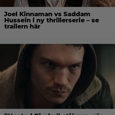
Joel Kinnaman vs Saddam
Hussein i ny thrillerserie – se
trailern här