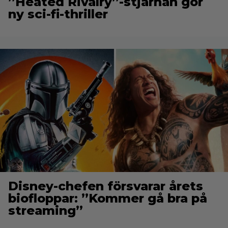
”Heated Rivalry”-stjärnan gör
ny sci-fi-thriller
Disney-chefen försvarar årets
biofloppar: ”Kommer gå bra på
streaming”