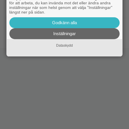
för att arbeta, du kan invända mot det eller ändra andra
|
Biopremiär för Jackie Chans nya
Bioaktuellt
inställningar när som helst genom att välja "Inställningar"
actionrökare – och snart filmas uppföljaren
längst ner på sidan.
Godkänn alla
|
Filmpostern var för läskig – Warner Bros
Skräck
får skäll
Inställningar
Dataskydd