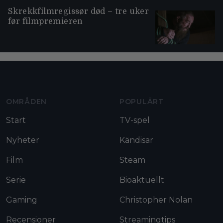
Skrekkfilmregissør død – tre uker
før filmpremieren
Moviezine footer navigation
OMRÅDEN
POPULÄRT
Start
TV-spel
Nyheter
Kändisar
Film
Steam
Serie
Bioaktuellt
Gaming
Christopher Nolan
Recensioner
Streamingtips