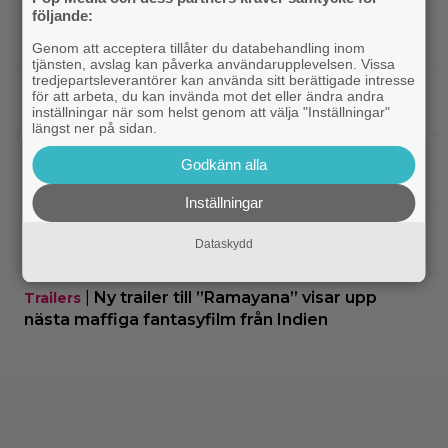
följande:
|
Från ”Heartstopper” till ”X-Men”? Kit
Casting
Connor kan bli nye Cyclops
Genom att acceptera tillåter du databehandling inom
tjänsten, avslag kan påverka användarupplevelsen. Vissa
tredjepartsleverantörer kan använda sitt berättigade intresse
|
Nya svenska filmen kallas ”årets
Bioaktuellt
för att arbeta, du kan invända mot det eller ändra andra
charmigaste komedi” – nu på bio
inställningar när som helst genom att välja "Inställningar"
längst ner på sidan.
|
Tidernas 30 bästa superhjältefilmer listade
DC
Godkänn alla
– ”The Dark Knight” på plats 3
Inställningar
|
Elliot Page ”tappade andan” när han
Bioaktuellt
Dataskydd
läste manus till ”The Odyssey”
|
Ny trailer till ”Ramayana” visar upp
Trailers
nästa maffiga fantasyfilm från Indien