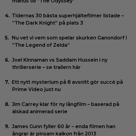
manus till ”The Odyssey”
Tidernas 30 bästa superhjältefilmer listade –
”The Dark Knight” på plats 3
Nu vet vi vem som spelar skurken Ganondorf i
”The Legend of Zelda”
Joel Kinnaman vs Saddam Hussein i ny
thrillerserie – se trailern här
Ett nytt mysterium på 8 avsnitt gör succé på
Prime Video just nu
Jim Carrey klar för ny långfilm – baserad på
älskad animerad serie
James Gunn fyller 60 år – enda filmen han
ångrar är pinsam kalkon från 2013