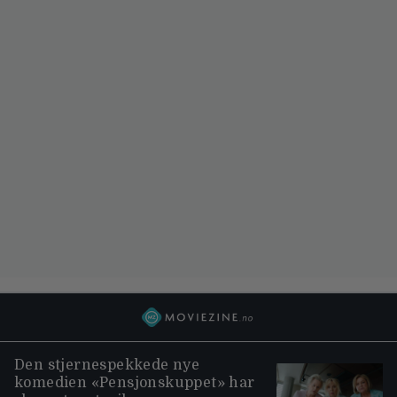
Den stjernespekkede nye
komedien «Pensjonskuppet» har