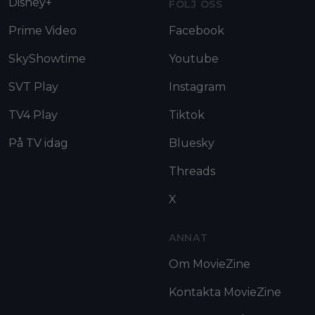
Disney+
FÖLJ OSS
Prime Video
Facebook
SkyShowtime
Youtube
SVT Play
Instagram
TV4 Play
Tiktok
På TV idag
Bluesky
Threads
X
ANNAT
Om MovieZine
Kontakta MovieZine