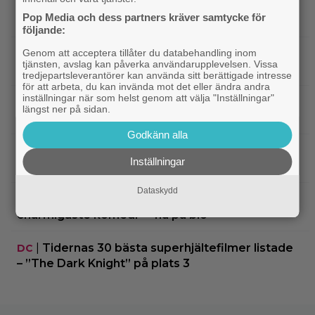
|
Arga föräldrar ringde ner Nintendo –
TV-spel
Pop Media och dess partners kräver samtycke för
spelkaraktären ”ser ut som en penis”
följande:
Genom att acceptera tillåter du databehandling inom
|
Nu vet vi vem som spelar
Kommande filmer
tjänsten, avslag kan påverka användarupplevelsen. Vissa
skurken Ganondorf i ”The Legend of Zelda”
tredjepartsleverantörer kan använda sitt berättigade intresse
för att arbeta, du kan invända mot det eller ändra andra
inställningar när som helst genom att välja "Inställningar"
|
Jim Carrey klar för ny långfilm –
Casting
längst ner på sidan.
baserad på älskad animerad serie
Godkänn alla
|
Från ”Heartstopper” till ”X-Men”? Kit
Casting
Inställningar
Connor kan bli nye Cyclops
Dataskydd
|
Nya svenska filmen kallas ”årets
Bioaktuellt
charmigaste komedi” – nu på bio
|
Tidernas 30 bästa superhjältefilmer listade
DC
– ”The Dark Knight” på plats 3