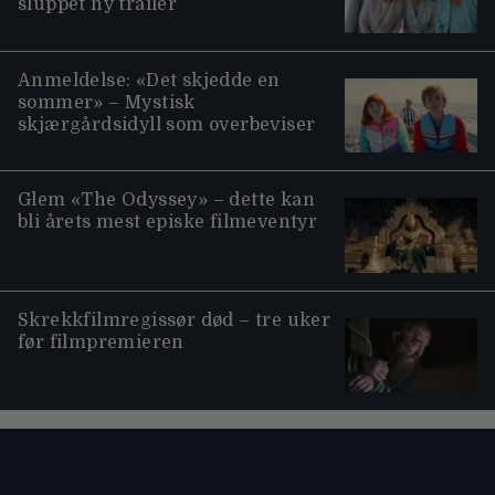
sluppet ny trailer
Anmeldelse: «Det skjedde en
sommer» – Mystisk
skjærgårdsidyll som overbeviser
Glem «The Odyssey» – dette kan
bli årets mest episke filmeventyr
Skrekkfilmregissør død – tre uker
før filmpremieren
Moviezine footer navigation