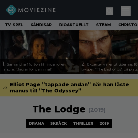
TV-SPEL
KÄNDISAR
BIOAKTUELLT
STEAM
CHRISTO
1.
2.
Samantha Morton får inga roller
Experter väljer ut tidernas 1
längre: ”Jag är för gammal”
tv-spel: ”The Last of Us” på plats
Elliot Page ”tappade andan” när han läste
manus till ”The Odyssey”
The Lodge
(2019)
DRAMA
SKRÄCK
THRILLER
2019