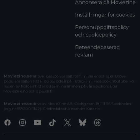
Annonsera på Moviezine
Inställningar för cookies
Personuppgiftspolicy
och cookiepolicy
Beteendebaserad
reklam
Moviezine.se
är Sveriges största sajt för film, serier och spel. Utöver
populära sajten hittar du oss också på Instagram, Facebook, Youtube. För
resten av Norden hittar du samma ämnen på våra syskonsajter
MovieZine.no
och
Episodi.fi
.
Moviezine.se
drivs av MovieZine AB, Olofsgatan 18, 111 36 Stockholm
(org.nr 559200-1142). Chefredaktör
Alexander Kardelo
.
Facebook
Instagram
Youtube
Tiktok
X
Bluesky
Threads