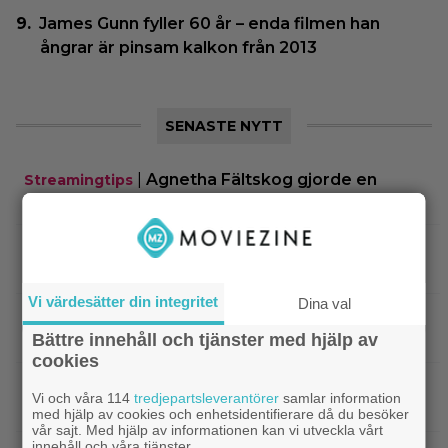
James Gunn fyller 60 år – enda filmen han
ångrar är pinsam kalkon från 2013
SENASTE NYTT
|
Agnetha Fältskog gjorde en
Streamingtips
sågad långfilm på 80-talet – på tv idag
|
SVT Play har precis lagt till 17 nya
Streamingtips
filmer – här är mina 3 bästa tips
Vi värdesätter din integritet
Dina val
|
På tv ikväll: Har du förträngt Matt
TV-tips
Bättre innehåll och tjänster med hjälp av
Damons fantasyflopp från 2005?
cookies
|
”The Legend of Zelda” blir en av Sam
Casting
Vi och våra 114
tredjepartsleverantörer
samlar information
Neills sista roller
med hjälp av cookies och enhetsidentifierare då du besöker
vår sajt. Med hjälp av informationen kan vi utveckla vårt
innehåll och våra tjänster.