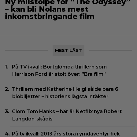
Ny milstolpe för ”The Odyssey”
– kan bli Nolans mest
inkomstbringande film
MEST LÄST
På TV ikväll: Bortglömda thrillern som
Harrison Ford är stolt över: ”Bra film”
Thrillern med Katherine Heigl sålde bara 6
biobiljetter – historiens lägsta intäkter
Glöm Tom Hanks – här är Netflix nya Robert
Langdon-skådis
På tv ikväll: 2013 års stora rymdäventyr fick