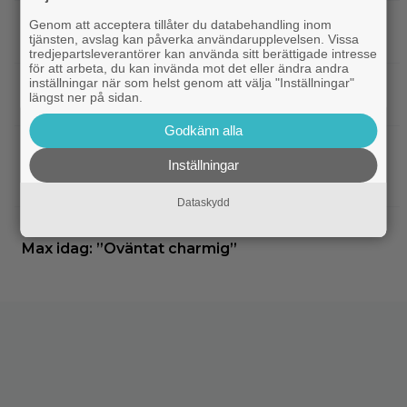
|
Dwayne Johnson försvarar ”Vaiana”
Disney
Genom att acceptera tillåter du databehandling inom
tjänsten, avslag kan påverka användarupplevelsen. Vissa
efter sågningarna: ”Sånt händer”
tredjepartsleverantörer kan använda sitt berättigade intresse
för att arbeta, du kan invända mot det eller ändra andra
inställningar när som helst genom att välja "Inställningar"
|
Undvik på tv: 2019 kom en skrämmande
TV-tips
längst ner på sidan.
dålig film – som fick fyra värdelösa uppföljare
Godkänn alla
|
Inatt på tv: Dyr filmatisering av
Klassiker
Inställningar
klassiker blev en jättesuccé – 97% på Rotten
Tomatoes
Dataskydd
|
Svensk superhjältefilm landar på HBO
HBO Max
Max idag: ”Oväntat charmig”