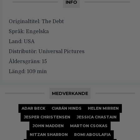
INFO
Originaltitel:
The Debt
Språk:
Engelska
Land:
USA
Distributör:
Universal Pictures
Åldersgräns:
15
Längd:
109 min
MEDVERKANDE
ADAR BECK
CIARÁN HINDS
HELEN MIRREN
JESPER CHRISTENSEN
JESSICA CHASTAIN
JOHN MADDEN
MARTON CSOKAS
NITZAN SHARRON
ROMI ABOULAFIA