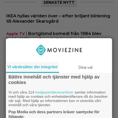
SENASTE NYTT
IKEA hyllas världen över – efter briljant blinkning
till Alexander Skarsgård
|
Bortglömd komedi från 1984 blev
Apple TV
Robin Williams favorit: ”Min bästa film”
|
Två nya skådisar redo att skapa
HBO Max
drama i ”Heated Rivalry” säsong 2
Vi värdesätter din integritet
Dina val
|
Netflix har stängt in en snubbe i en
Netflix
reklamskylt – PR-tricket som får LA att titta upp
Bättre innehåll och tjänster med hjälp av
cookies
|
Hör Sveriges märkligaste skratt i
Dokumentär
Vi och våra 114
tredjepartsleverantörer
samlar information
trailern till ”Bäst i världen”
med hjälp av cookies och enhetsidentifierare då du besöker
vår sajt. Med hjälp av informationen kan vi utveckla vårt
innehåll och våra tjänster.
|
Ny milstolpe för ”The Odyssey” –
Bioaktuellt
Pop Media och dess partners kräver samtycke för
kan bli Nolans mest inkomstbringande film
följande: