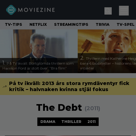
TV-TIPS
NETFLIX
STREAMINGTIPS
TRIVIA
TV-SPEL
2.
Thrillern med Katherine Heigl
1.
På TV ikväll: Bortglömda thrillern som
bara 6 biobiljetter – historiens l
Harrison Ford är stolt över: ”Bra film”
intäkter
På tv ikväll: 2013 års stora rymdäventyr fick
kritik – halvnaken kvinna stjäl fokus
The Debt
(2011)
DRAMA
THRILLER
2011