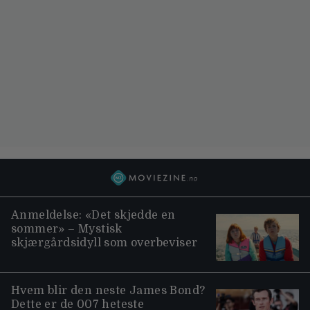
Anmeldelse: «Det skjedde en
sommer» – Mystisk
skjærgårdsidyll som overbeviser
Hvem blir den neste James Bond?
Dette er de 007 heteste