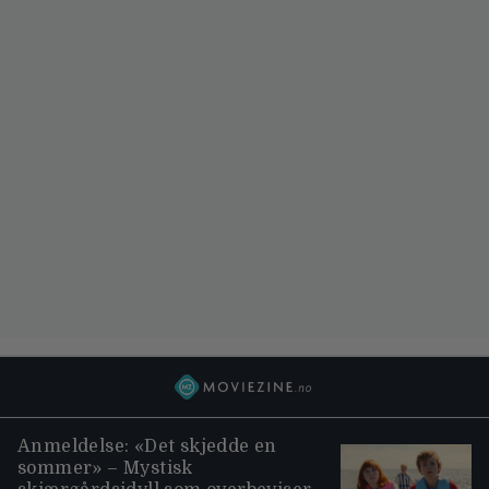
Anmeldelse: «Det skjedde en
sommer» – Mystisk