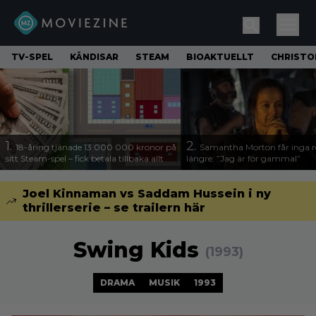
TV-SPEL
KÄNDISAR
STEAM
BIOAKTUELLT
CHRISTO
1.
2.
18-åring tjänade 13 000 000 kronor på
Samantha Morton får inga ro
sitt Steam-spel – fick betala tillbaka allt
längre: ”Jag är för gammal”
Joel Kinnaman vs Saddam Hussein i ny
thrillerserie – se trailern här
Swing Kids
(1993)
DRAMA
MUSIK
1993