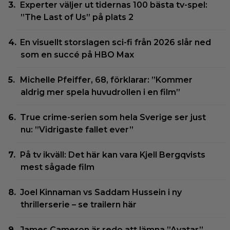
Experter väljer ut tidernas 100 bästa tv-spel:
”The Last of Us” på plats 2
En visuellt storslagen sci-fi från 2026 slår ned
som en succé på HBO Max
Michelle Pfeiffer, 68, förklarar: ”Kommer
aldrig mer spela huvudrollen i en film”
True crime-serien som hela Sverige ser just
nu: ”Vidrigaste fallet ever”
På tv ikväll: Det här kan vara Kjell Bergqvists
mest sågade film
Joel Kinnaman vs Saddam Hussein i ny
thrillerserie – se trailern här
James Cameron är redo att lämna ”Avatar”