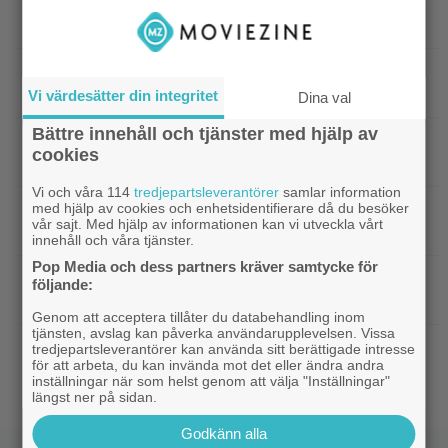
avsnitt av ny Ryan Murphy-thriller har anlänt till
Disney+
|
På tv ikväll: Det här kan vara Kjell
Svensk film
Bergqvists mest sågade film
Vi värdesätter din integritet
Dina val
Bättre innehåll och tjänster med hjälp av
|
Ikväll på tv: Storslaget fantasy-äventyr
TV-tips
cookies
från 2015 blev en dyr flopp
Vi och våra 114
tredjepartsleverantörer
samlar information
med hjälp av cookies och enhetsidentifierare då du besöker
|
EA tillhör Saudiarabien och Jared
TV-spel
vår sajt. Med hjälp av informationen kan vi utveckla vårt
Kushner nu – ”blodbad” väntar
innehåll och våra tjänster.
Pop Media och dess partners kräver samtycke för
|
Biopremiär för Jackie Chans nya
Bioaktuellt
följande:
actionrökare – och snart filmas uppföljaren
Genom att acceptera tillåter du databehandling inom
tjänsten, avslag kan påverka användarupplevelsen. Vissa
|
Filmpostern var för läskig – Warner Bros
Skräck
tredjepartsleverantörer kan använda sitt berättigade intresse
för att arbeta, du kan invända mot det eller ändra andra
får skäll
inställningar när som helst genom att välja "Inställningar"
längst ner på sidan.
Godkänn alla