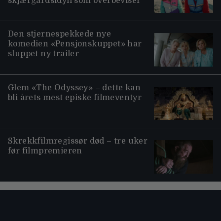
skjærgårdsidyll som overbeviser
Den stjernespekkede nye
komedien «Pensjonskuppet» har
sluppet ny trailer
Glem «The Odyssey» – dette kan
bli årets mest episke filmeventyr
Skrekkfilmregissør død – tre uker
før filmpremieren
Moviezine footer navigation