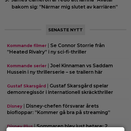
bakom sig: ”Närmar mig slutet av karriären”
SENASTE NYTT
|
Se Connor Storrie från
Kommande filmer
”Heated Rivalry” i ny sci-fi-thriller
|
Joel Kinnaman vs Saddam
Kommande serier
Hussein i ny thrillerserie – se trailern här
|
Gustaf Skarsgård spelar
Gustaf Skarsgård
demonregissör i internationell skräckthriller
|
Disney-chefen försvarar årets
Disney
biofloppar: ”Kommer gå bra på streaming”
|
Sommaren blev just hetare: 2
Disney Plus