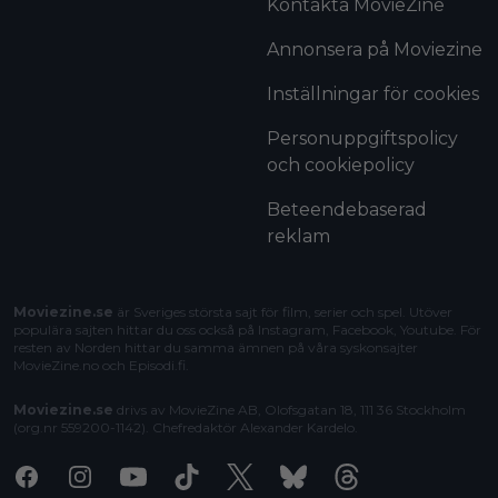
Kontakta MovieZine
Annonsera på Moviezine
Inställningar för cookies
Personuppgiftspolicy
och cookiepolicy
Beteendebaserad
reklam
Moviezine.se
är Sveriges största sajt för film, serier och spel. Utöver
populära sajten hittar du oss också på Instagram, Facebook, Youtube. För
resten av Norden hittar du samma ämnen på våra syskonsajter
MovieZine.no
och
Episodi.fi
.
Moviezine.se
drivs av MovieZine AB, Olofsgatan 18, 111 36 Stockholm
(org.nr 559200-1142). Chefredaktör
Alexander Kardelo
.
Facebook
Instagram
Youtube
Tiktok
X
Bluesky
Threads