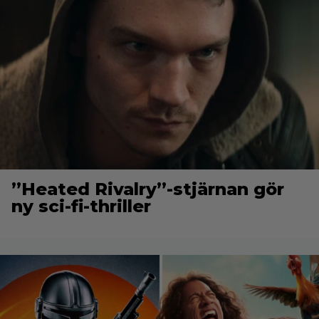
”Heated Rivalry”-stjärnan gör
ny sci-fi-thriller