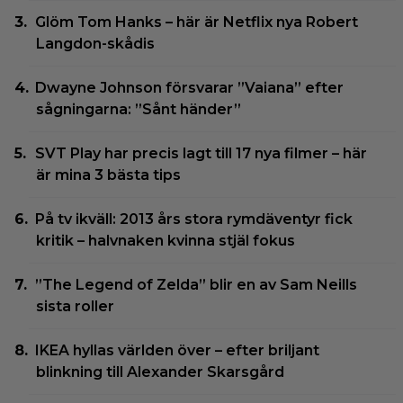
Glöm Tom Hanks – här är Netflix nya Robert
Langdon-skådis
Dwayne Johnson försvarar ”Vaiana” efter
sågningarna: ”Sånt händer”
SVT Play har precis lagt till 17 nya filmer – här
är mina 3 bästa tips
På tv ikväll: 2013 års stora rymdäventyr fick
kritik – halvnaken kvinna stjäl fokus
”The Legend of Zelda” blir en av Sam Neills
sista roller
IKEA hyllas världen över – efter briljant
blinkning till Alexander Skarsgård