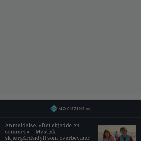
Anmeldelse: «Det skjedde en
sommer» – Mystisk
skjærgårdsidyll som overbeviser