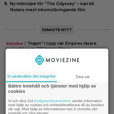
Ny milstolpe för ”The Odyssey” – kan bli
Nolans mest inkomstbringande film
SENASTE NYTT
|
”Hajen” i topp när Empires läsare
Klassiker
korar tidernas 100 bästa filmer
|
”Svärtan”-stjärnan Linus Rogsgård om
Exklusivt
sina favoritserier: ”En av de bästa…”
Vi värdesätter din integritet
Dina val
|
Nu på Viaplay: ”Stiliserat våld och
Streamingtips
gapskratt” i oförutsägbar thriller från 2008
Bättre innehåll och tjänster med hjälp av
cookies
|
3 nya filmer på Netflix: Oscarsvinnaren
Netflix
Vi och våra 114
tredjepartsleverantörer
samlar information
från 2025 klättrar på topplistan
med hjälp av cookies och enhetsidentifierare då du besöker
vår sajt. Med hjälp av informationen kan vi utveckla vårt
innehåll och våra tjänster.
|
Efter 25 Beckfilmer – Anna Asp
Bioaktuellt