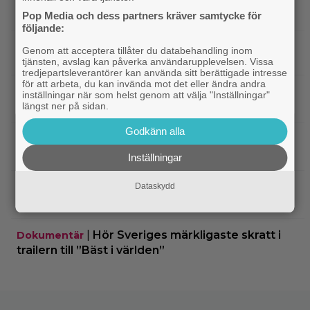
hoppas nya filmen blir en snackis
Pop Media och dess partners kräver samtycke för
följande:
IKEA hyllas världen över – efter briljant blinkning
Genom att acceptera tillåter du databehandling inom
till Alexander Skarsgård
tjänsten, avslag kan påverka användarupplevelsen. Vissa
tredjepartsleverantörer kan använda sitt berättigade intresse
för att arbeta, du kan invända mot det eller ändra andra
|
Bortglömd komedi från 1984 blev
Apple TV
inställningar när som helst genom att välja "Inställningar"
längst ner på sidan.
Robin Williams favorit: ”Min bästa film”
Godkänn alla
|
Två nya skådisar redo att skapa
HBO Max
drama i ”Heated Rivalry” säsong 2
Inställningar
|
Netflix har stängt in en snubbe i en
Dataskydd
Netflix
reklamskylt – PR-tricket som får LA att titta upp
|
Hör Sveriges märkligaste skratt i
Dokumentär
trailern till ”Bäst i världen”