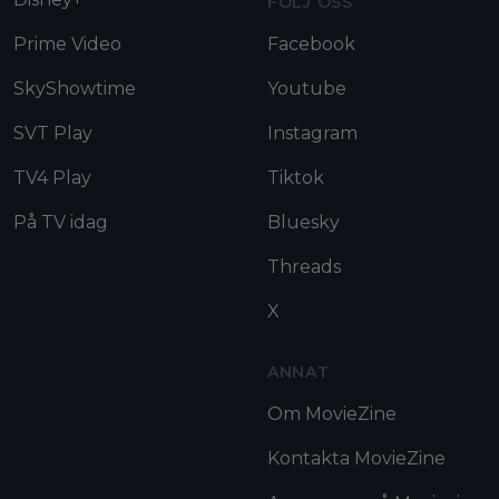
FÖLJ OSS
Prime Video
Facebook
SkyShowtime
Youtube
SVT Play
Instagram
TV4 Play
Tiktok
På TV idag
Bluesky
Threads
X
ANNAT
Om MovieZine
Kontakta MovieZine