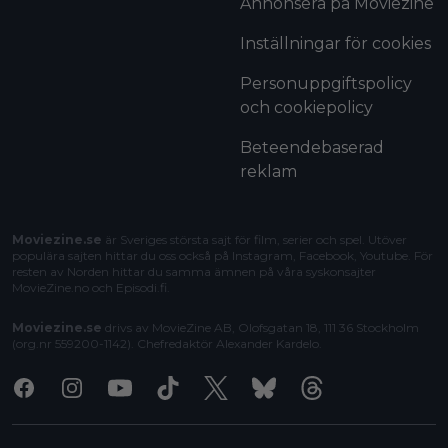
Annonsera på Moviezine
Inställningar för cookies
Personuppgiftspolicy
och cookiepolicy
Beteendebaserad
reklam
Moviezine.se
är Sveriges största sajt för film, serier och spel. Utöver
populära sajten hittar du oss också på Instagram, Facebook, Youtube. För
resten av Norden hittar du samma ämnen på våra syskonsajter
MovieZine.no
och
Episodi.fi
.
Moviezine.se
drivs av MovieZine AB, Olofsgatan 18, 111 36 Stockholm
(org.nr 559200-1142). Chefredaktör
Alexander Kardelo
.
Facebook
Instagram
Youtube
Tiktok
X
Bluesky
Threads