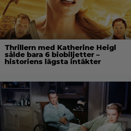
Thrillern med Katherine Heigl
sålde bara 6 biobiljetter –
historiens lägsta intäkter