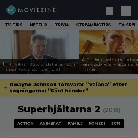
TV-TIPS
NETFLIX
TRIVIA
STREAMINGTIPS
TV-SPEL
2.
Thrillern med Katherine Heigl
1.
På TV ikväll: Bortglömda thrillern som
bara 6 biobiljetter – historiens l
Harrison Ford är stolt över: ”Bra film”
intäkter
Dwayne Johnson försvarar ”Vaiana” efter
sågningarna: ”Sånt händer”
Superhjältarna 2
(2018)
ACTION
ANIMERAT
FAMILJ
KOMEDI
2018