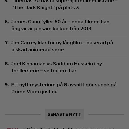
Tidernas 30 bästa superhjältefilmer listade –
”The Dark Knight” på plats 3
James Gunn fyller 60 år – enda filmen han
ångrar är pinsam kalkon från 2013
Jim Carrey klar för ny långfilm – baserad på
älskad animerad serie
Joel Kinnaman vs Saddam Hussein i ny
thrillerserie – se trailern här
Ett nytt mysterium på 8 avsnitt gör succé på
Prime Video just nu
SENASTE NYTT