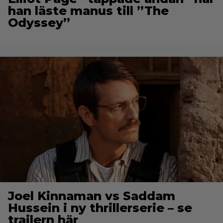
han läste manus till ”The
Odyssey”
Joel Kinnaman vs Saddam
Hussein i ny thrillerserie – se
trailern här