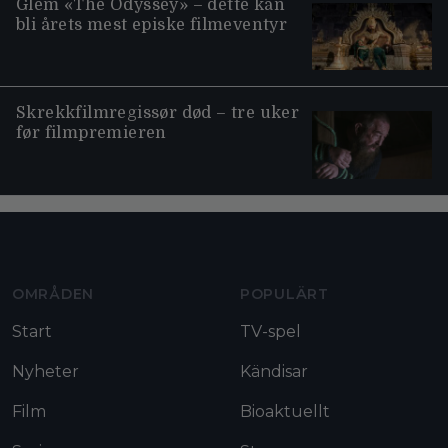
Glem «The Odyssey» – dette kan
bli årets mest episke filmeventyr
Skrekkfilmregissør død – tre uker
før filmpremieren
Moviezine footer navigation
OMRÅDEN
POPULÄRT
Start
TV-spel
Nyheter
Kändisar
Film
Bioaktuellt