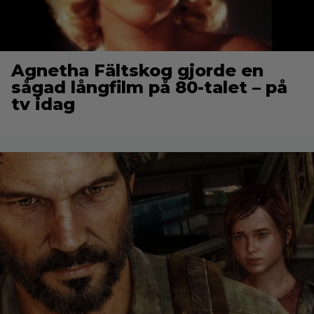
Agnetha Fältskog gjorde en
sågad långfilm på 80-talet – på
tv idag