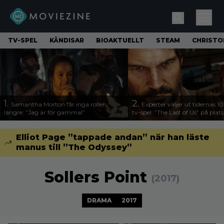
TV-SPEL
KÄNDISAR
BIOAKTUELLT
STEAM
CHRISTO
1.
2.
Samantha Morton får inga roller
Experter väljer ut tidernas 1
längre: ”Jag är för gammal”
tv-spel: ”The Last of Us” på plats
Elliot Page ”tappade andan” när han läste
manus till ”The Odyssey”
Sollers Point
(2017)
DRAMA
2017