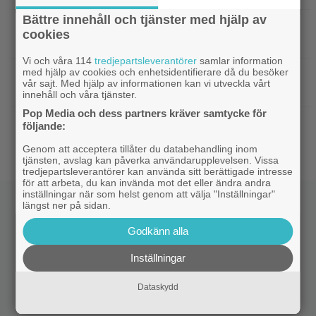
Bättre innehåll och tjänster med hjälp av
|
Jim Carrey klar för ny långfilm –
Casting
cookies
baserad på älskad animerad serie
Vi och våra 114
tredjepartsleverantörer
samlar information
med hjälp av cookies och enhetsidentifierare då du besöker
|
Från ”Heartstopper” till ”X-Men”? Kit
Casting
vår sajt. Med hjälp av informationen kan vi utveckla vårt
Connor kan bli nye Cyclops
innehåll och våra tjänster.
Pop Media och dess partners kräver samtycke för
|
Nya svenska filmen kallas ”årets
Bioaktuellt
följande:
charmigaste komedi” – nu på bio
Genom att acceptera tillåter du databehandling inom
tjänsten, avslag kan påverka användarupplevelsen. Vissa
tredjepartsleverantörer kan använda sitt berättigade intresse
för att arbeta, du kan invända mot det eller ändra andra
inställningar när som helst genom att välja "Inställningar"
längst ner på sidan.
Godkänn alla
Inställningar
Dataskydd