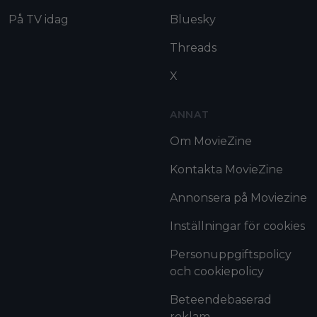
På TV idag
Bluesky
Threads
X
ANNAT
Om MovieZine
Kontakta MovieZine
Annonsera på Moviezine
Inställningar för cookies
Personuppgiftspolicy
och cookiepolicy
Beteendebaserad
reklam