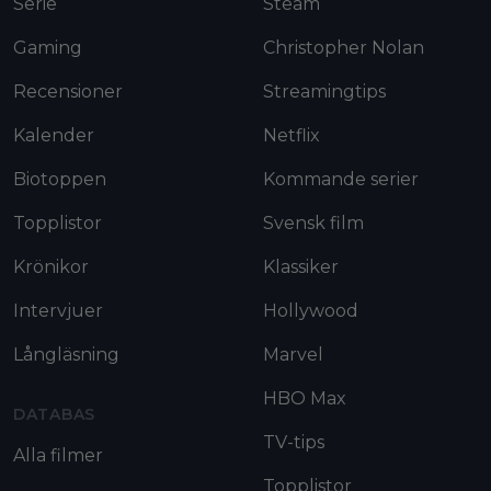
Serie
Steam
Gaming
Christopher Nolan
Recensioner
Streamingtips
Kalender
Netflix
Biotoppen
Kommande serier
Topplistor
Svensk film
Krönikor
Klassiker
Intervjuer
Hollywood
Långläsning
Marvel
HBO Max
DATABAS
TV-tips
Alla filmer
Topplistor