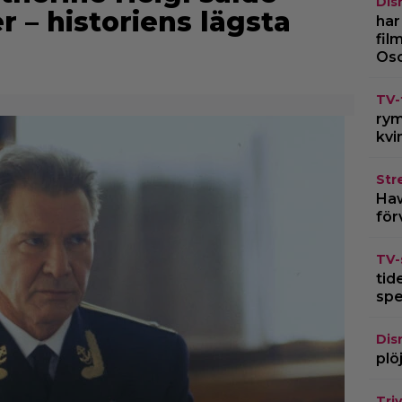
Dis
er – historiens lägsta
har
fil
Os
TV-
rym
kvi
Str
Haw
för
TV-
tid
spe
Dis
plö
Triv