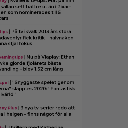
|
Kvällens tv-tips: Mat på film
ney
 sällan sett bättre ut än i Pixar-
men som nominerades till 5
cars
|
På tv ikväll: 2013 års stora
tips
däventyr fick kritik – halvnaken
nna stjäl fokus
|
Nu på Viaplay: Ethan
eamingtips
ke gjorde fjolårets bästa
vandling – blev 1.52 cm lång
|
”Snyggaste spelet genom
spel
erna” släpptes 2020: ”Fantastisk
lvärld”
|
3 nya tv-serier redo att
ney Plus
ja i helgen – finns något för alla!
|
Thrillern med Katherine
ia