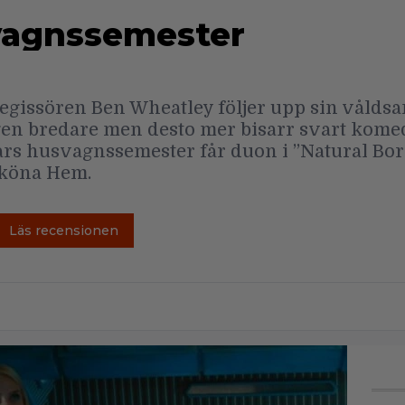
vagnssemester
”-regissören Ben Wheatley följer upp sin våld
en bredare men desto mer bisarr svart komed
ars husvagnssemester får duon i ”Natural Born
 Sköna Hem.
Läs recensionen