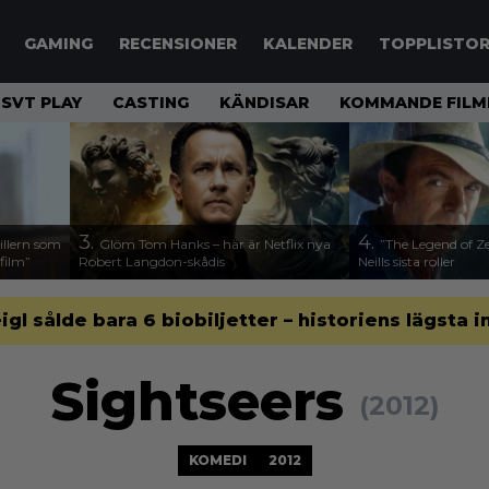
GAMING
RECENSIONER
KALENDER
TOPPLISTO
SVT PLAY
CASTING
KÄNDISAR
KOMMANDE FILM
3.
4.
illern som
Glöm Tom Hanks – här är Netflix nya
”The Legend of Ze
 film”
Robert Langdon-skådis
Neills sista roller
gl sålde bara 6 biobiljetter – historiens lägsta i
Sightseers
(2012)
KOMEDI
2012