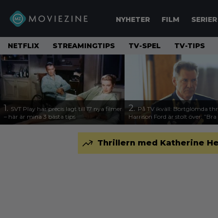
NYHETER
FILM
SERIER
NETFLIX
STREAMINGTIPS
TV-SPEL
TV-TIPS
1.
2.
SVT Play har precis lagt till 17 nya filmer
På TV ikväll: Bortglömda thr
– här är mina 3 bästa tips
Harrison Ford är stolt över: ”Bra
Thrillern med Katherine Hei