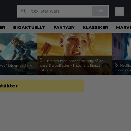
Sök
R
ER
BIOAKTUELLT
FANTASY
KLASSIKER
MARV
5.
Thrillern med Katherine Heigl sålde
6.
lda” blir en av Sam
bara 6 biobiljetter – historiens lägsta
Netfli
intäkter
amerikan
ntäkter