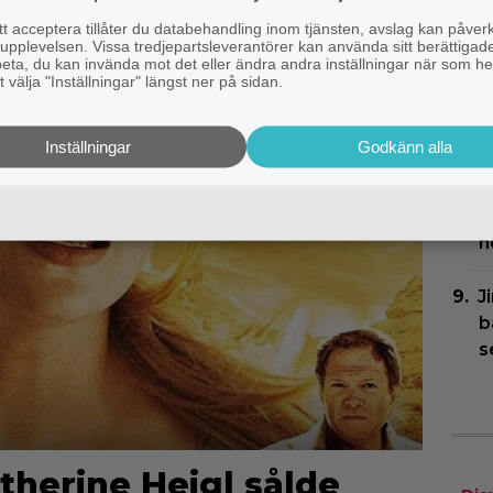
N
F
 acceptera tillåter du databehandling inom tjänsten, avslag kan påver
pplevelsen. Vissa tredjepartsleverantörer kan använda sitt berättigade
G
rbeta, du kan invända mot det eller ändra andra inställningar när som he
 välja "Inställningar" längst ner på sidan.
P
r
Inställningar
Godkänn alla
h
3
h
J
b
s
therine Heigl sålde