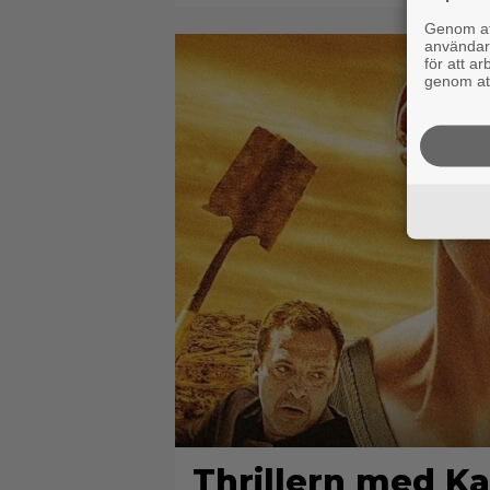
Genom att
användaru
för att a
genom att
Thrillern med Ka