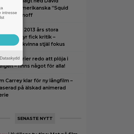
etflix har lagt ned David
inchers amerikanska ”Squid
ka
 intresse
ame”-spinoff
lst
å tv ikväll: 2013 års stora
ymdäventyr fick kritik –
alvnaken kvinna stjäl fokus
Dataskydd
 nya tv-serier redo att plöja i
elgen – finns något för alla!
im Carrey klar för ny långfilm –
aserad på älskad animerad
erie
SENASTE NYTT