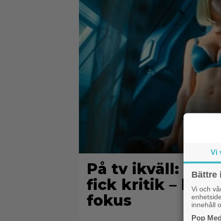
Vi 
På tv ikväll: 201
Bättre 
fick kritik – hal
Vi och v
fokus
enhetside
innehåll o
Pop Medi