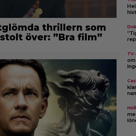
Hei
his
rtglömda thrillern som
Dok
”Ti
stolt över: ”Bra film”
rep
TV-
om 
ing
Cas
kla
na
Hol
med
lön