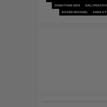
JONATHAN ARIS
KALI PEACOC
ROGER MICHAEL
SARA S