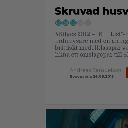
Skruvad hus
#Sitges 2012 – ”Kill List
indierysare med en aning
brittiskt medelklasspar v
likna ett omslagspar till
Andreas Samuelson
Recension: 26.06.2013