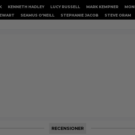
K
KENNETH HADLEY
LUCY RUSSELL
MARK KEMPNER
MON
TEWART
SEAMUS O'NEILL
STEPHANIE JACOB
STEVE ORAM
RECENSIONER