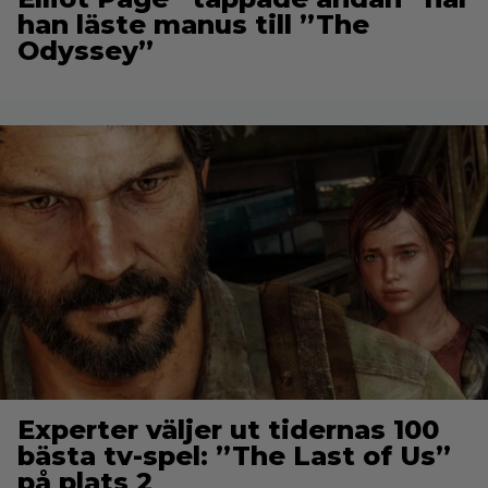
han läste manus till ”The
Odyssey”
Experter väljer ut tidernas 100
bästa tv-spel: ”The Last of Us”
på plats 2