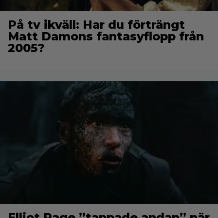
På tv ikväll: Har du förträngt
Matt Damons fantasyflopp från
2005?
Elliot Page ”tappade andan” när