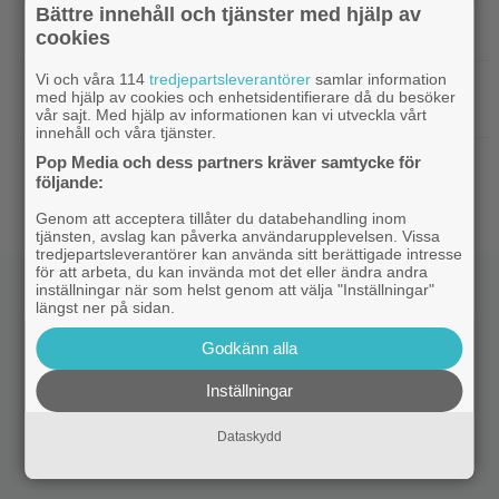
|
Från ”Heartstopper” till ”X-Men”? Kit
Casting
Bättre innehåll och tjänster med hjälp av
Connor kan bli nye Cyclops
cookies
Vi och våra 114
tredjepartsleverantörer
samlar information
|
Nya svenska filmen kallas ”årets
Bioaktuellt
med hjälp av cookies och enhetsidentifierare då du besöker
charmigaste komedi” – nu på bio
vår sajt. Med hjälp av informationen kan vi utveckla vårt
innehåll och våra tjänster.
Pop Media och dess partners kräver samtycke för
|
Tidernas 30 bästa superhjältefilmer listade
DC
följande:
– ”The Dark Knight” på plats 3
Genom att acceptera tillåter du databehandling inom
tjänsten, avslag kan påverka användarupplevelsen. Vissa
tredjepartsleverantörer kan använda sitt berättigade intresse
för att arbeta, du kan invända mot det eller ändra andra
inställningar när som helst genom att välja "Inställningar"
längst ner på sidan.
Godkänn alla
Inställningar
Dataskydd