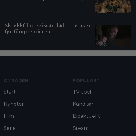
Skrekkfilmregissør død – tre uker
før filmpremieren
Moviezine footer navigation
OMRÅDEN
POPULÄRT
Start
TV-spel
Nyheter
Kändisar
Film
Bioaktuellt
Serie
Steam