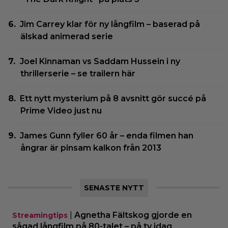
Jim Carrey klar för ny långfilm – baserad på
älskad animerad serie
Joel Kinnaman vs Saddam Hussein i ny
thrillerserie – se trailern här
Ett nytt mysterium på 8 avsnitt gör succé på
Prime Video just nu
James Gunn fyller 60 år – enda filmen han
ångrar är pinsam kalkon från 2013
SENASTE NYTT
|
Agnetha Fältskog gjorde en
Streamingtips
sågad långfilm på 80-talet – på tv idag