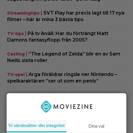
|
SVT Play har precis lagt till 17 nya
Streamingtips
filmer – här är mina 3 bästa tips
|
På tv ikväll: Har du förträngt Matt
TV-tips
Damons fantasyflopp från 2005?
|
”The Legend of Zelda” blir en av Sam
Casting
Neills sista roller
|
Arga föräldrar ringde ner Nintendo –
TV-spel
spelkaraktären ”ser ut som en penis”
|
Nu vet vi vem som spelar
Kommande filmer
skurken Ganondorf i ”The Legend of Zelda”
|
Jim Carrey klar för ny långfilm –
Casting
baserad på älskad animerad serie
Vi värdesätter din integritet
Dina val