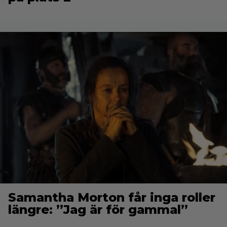
Samantha Morton får inga roller
längre: ”Jag är för gammal”