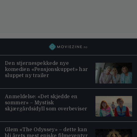
Den stjernespekkede nye
komedien «Pensjonskuppet» har
sluppet ny trailer
Anmeldelse: «Det skjedde en
sommer» – Mystisk
skjærgårdsidyll som overbeviser
Glem «The Odyssey» – dette kan
bli årets mest episke filmeventyr