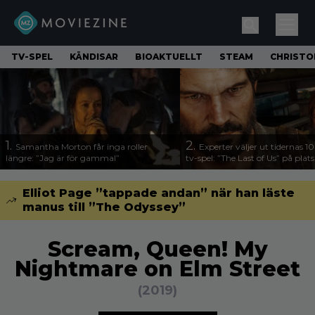
TV-SPEL
KÄNDISAR
BIOAKTUELLT
STEAM
CHRISTO
1.
2.
Samantha Morton får inga roller
Experter väljer ut tidernas 1
längre: ”Jag är för gammal”
tv-spel: ”The Last of Us” på plats
Elliot Page ”tappade andan” när han läste
manus till ”The Odyssey”
Scream, Queen! My
Nightmare on Elm Street
(2019)