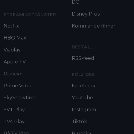
DC
Disney Plus
STREAMINGTJÄNSTER
Netflix
Kommande filmer
HBO Max
BESTÄLL
Viaplay
RSS-feed
Apple TV
Disney+
FÖLJ OSS
Prime Video
Facebook
SkyShowtime
Youtube
SVT Play
Instagram
TV4 Play
Tiktok
På TV idag
Bluesky