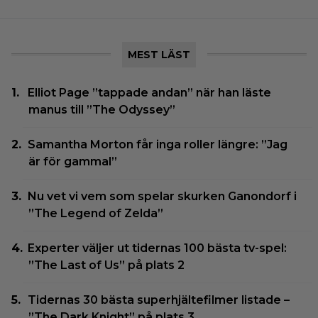
MEST LÄST
Elliot Page ”tappade andan” när han läste
manus till ”The Odyssey”
Samantha Morton får inga roller längre: ”Jag
är för gammal”
Nu vet vi vem som spelar skurken Ganondorf i
”The Legend of Zelda”
Experter väljer ut tidernas 100 bästa tv-spel:
”The Last of Us” på plats 2
Tidernas 30 bästa superhjältefilmer listade –
”The Dark Knight” på plats 3