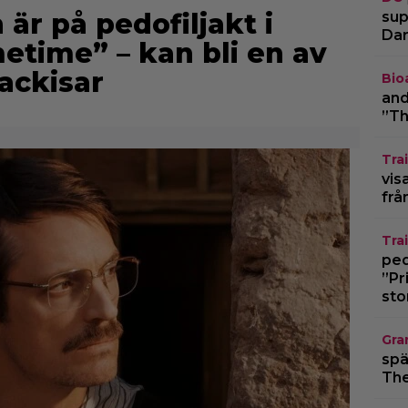
är på pedofiljakt i
sup
Dar
metime” – kan bli en av
ackisar
Bio
and
”Th
Trai
vis
frå
Trai
pedo
”Pr
sto
Gra
spä
The