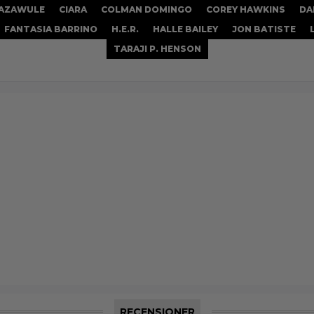
BAZAWULE
CIARA
COLMAN DOMINGO
COREY HAWKINS
DA
FANTASIA BARRINO
H.E.R.
HALLE BAILEY
JON BATISTE
TARAJI P. HENSON
RECENSIONER