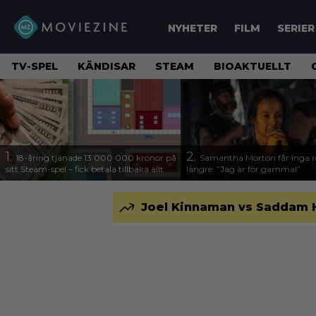
NYHETER
FILM
SERIER
TV-SPEL
KÄNDISAR
STEAM
BIOAKTUELLT
1.
2.
18-åring tjänade 13 000 000 kronor på
Samantha Morton får inga ro
sitt Steam-spel – fick betala tillbaka allt
längre: ”Jag är för gammal”
Joel Kinnaman vs Saddam Hus