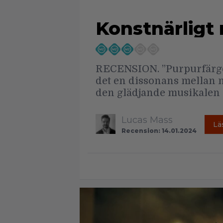
Konstnärligt
RECENSION. ”Purpurfärgen”
det en dissonans mellan 
den glädjande musikalen so
Lucas Mass
Lä
Recension: 14.01.2024