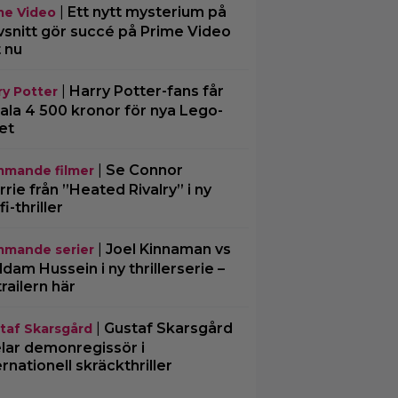
|
Ett nytt mysterium på
me Video
vsnitt gör succé på Prime Video
t nu
|
Harry Potter-fans får
ry Potter
ala 4 500 kronor för nya Lego-
et
|
Se Connor
mande filmer
rrie från ”Heated Rivalry” i ny
fi-thriller
|
Joel Kinnaman vs
mande serier
dam Hussein i ny thrillerserie –
trailern här
|
Gustaf Skarsgård
taf Skarsgård
lar demonregissör i
ernationell skräckthriller