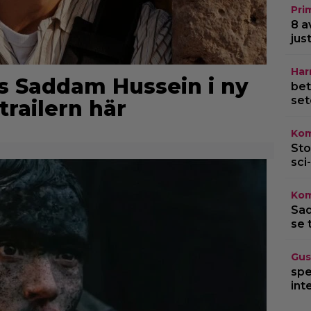
Pri
8 a
jus
Har
s Saddam Hussein i ny
bet
set
 trailern här
Kom
Sto
sci-
Kom
Sad
se 
Gus
spe
int