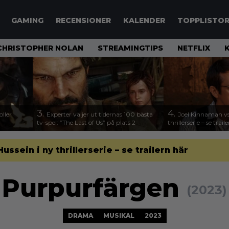
GAMING
RECENSIONER
KALENDER
TOPPLISTO
CHRISTOPHER NOLAN
STREAMINGTIPS
NETFLIX
3.
4.
ller
Experter väljer ut tidernas 100 bästa
Joel Kinnaman vs
tv-spel: ”The Last of Us” på plats 2
thrillerserie – se trail
sein i ny thrillerserie – se trailern här
Purpurfärgen
(2023)
DRAMA
MUSIKAL
2023