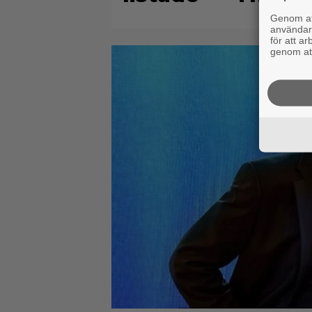
Genom att
användaru
för att a
genom att