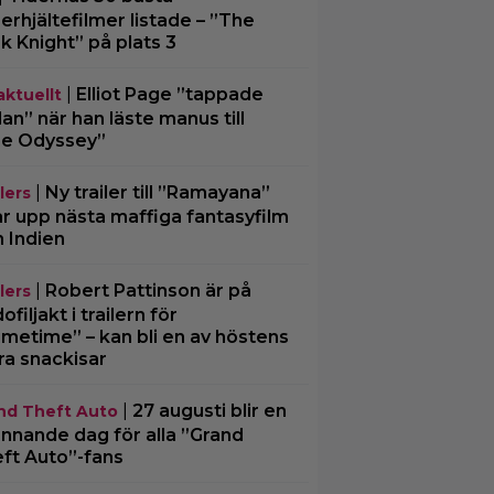
erhjältefilmer listade – ”The
k Knight” på plats 3
|
Elliot Page ”tappade
aktuellt
an” när han läste manus till
e Odyssey”
|
Ny trailer till ”Ramayana”
lers
ar upp nästa maffiga fantasyfilm
n Indien
|
Robert Pattinson är på
lers
filjakt i trailern för
imetime” – kan bli en av höstens
ra snackisar
|
27 augusti blir en
nd Theft Auto
nnande dag för alla ”Grand
ft Auto”-fans