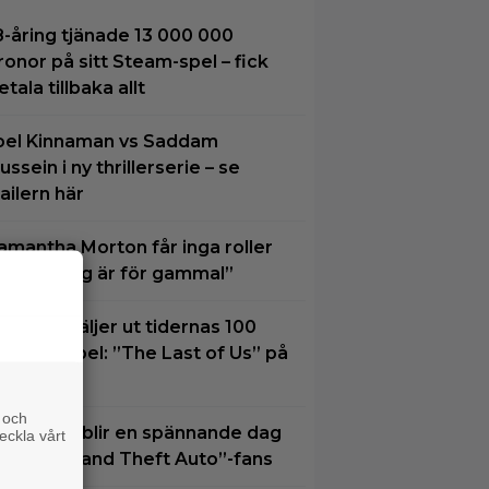
8-åring tjänade 13 000 000
ronor på sitt Steam-spel – fick
etala tillbaka allt
oel Kinnaman vs Saddam
ussein i ny thrillerserie – se
railern här
amantha Morton får inga roller
ängre: ”Jag är för gammal”
xperter väljer ut tidernas 100
ästa tv-spel: ”The Last of Us” på
lats 2
 och
7 augusti blir en spännande dag
eckla vårt
ör alla ”Grand Theft Auto”-fans