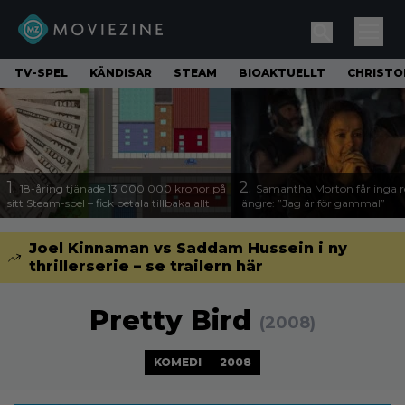
TV-SPEL
KÄNDISAR
STEAM
BIOAKTUELLT
CHRISTO
1.
2.
18-åring tjänade 13 000 000 kronor på
Samantha Morton får inga ro
sitt Steam-spel – fick betala tillbaka allt
längre: ”Jag är för gammal”
Joel Kinnaman vs Saddam Hussein i ny
thrillerserie – se trailern här
Pretty Bird
(2008)
KOMEDI
2008