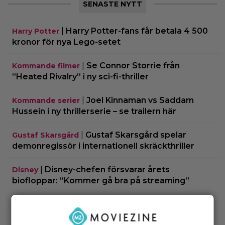
SENASTE NYTT
|
Harry Potter-fans får betala 4 500
Harry Potter
kronor för nya Lego-setet
|
Se Connor Storrie från
Kommande filmer
”Heated Rivalry” i ny sci-fi-thriller
|
Joel Kinnaman vs Saddam
Kommande serier
Hussein i ny thrillerserie – se trailern här
|
Gustaf Skarsgård spelar
Gustaf Skarsgård
demonregissör i internationell skräckthriller
|
Disney-chefen försvarar årets
Disney
biofloppar: ”Kommer gå bra på streaming”
|
Sommaren blev just hetare: 2
Disney Plus
avsnitt av ny Ryan Murphy-thriller har anlänt till