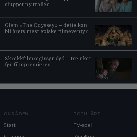
sluppet ny trailer
Glem «The Odyssey» – dette kan
bli årets mest episke filmeventyr
Skrekkfilmregissør død – tre uker
før filmpremieren
Moviezine footer navigation
OMRÅDEN
POPULÄRT
Start
TV-spel