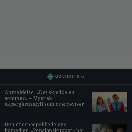
Anmeldelse: «Det skjedde en
sommer» – Mystisk
skjærgårdsidyll som overbeviser
Den stjernespekkede nye
komedien «Pensjonskuppet» har