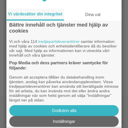
Disney+
|
På tv ikväll: Det här kan vara Kjell
Svensk film
Vi värdesätter din integritet
Dina val
Bergqvists mest sågade film
Bättre innehåll och tjänster med hjälp av
cookies
|
Ikväll på tv: Storslaget fantasy-äventyr
TV-tips
från 2015 blev en dyr flopp
Vi och våra 114
tredjepartsleverantörer
samlar information
med hjälp av cookies och enhetsidentifierare då du besöker
vår sajt. Med hjälp av informationen kan vi utveckla vårt
|
Electronic Arts tillhör Saudiarabien och
TV-spel
innehåll och våra tjänster.
Jared Kushner nu – ”blodbad” väntar
Pop Media och dess partners kräver samtycke för
följande:
|
Biopremiär för Jackie Chans nya
Bioaktuellt
Genom att acceptera tillåter du databehandling inom
actionrökare – och snart filmas uppföljaren
tjänsten, avslag kan påverka användarupplevelsen. Vissa
tredjepartsleverantörer kan använda sitt berättigade intresse
för att arbeta, du kan invända mot det eller ändra andra
inställningar när som helst genom att välja "Inställningar"
längst ner på sidan.
Godkänn alla
Inställningar