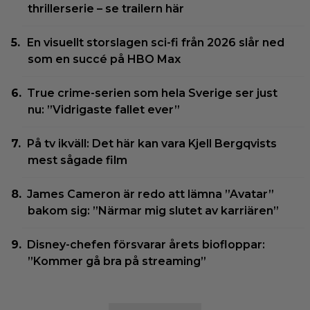
thrillerserie – se trailern här
En visuellt storslagen sci-fi från 2026 slår ned
som en succé på HBO Max
True crime-serien som hela Sverige ser just
nu: ”Vidrigaste fallet ever”
På tv ikväll: Det här kan vara Kjell Bergqvists
mest sågade film
James Cameron är redo att lämna ”Avatar”
bakom sig: ”Närmar mig slutet av karriären”
Disney-chefen försvarar årets biofloppar:
”Kommer gå bra på streaming”