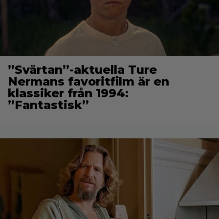
”Svärtan”-aktuella Ture
Nermans favoritfilm är en
klassiker från 1994:
”Fantastisk”