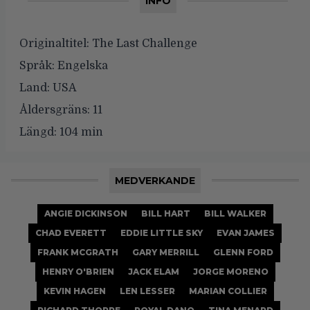
INFO
Originaltitel:
The Last Challenge
Språk:
Engelska
Land:
USA
Åldersgräns:
11
Längd:
104 min
MEDVERKANDE
ANGIE DICKINSON
BILL HART
BILL WALKER
CHAD EVERETT
EDDIE LITTLE SKY
EVAN JAMES
FRANK MCGRATH
GARY MERRILL
GLENN FORD
HENRY O'BRIEN
JACK ELAM
JORGE MORENO
KEVIN HAGEN
LEN LESSER
MARIAN COLLIER