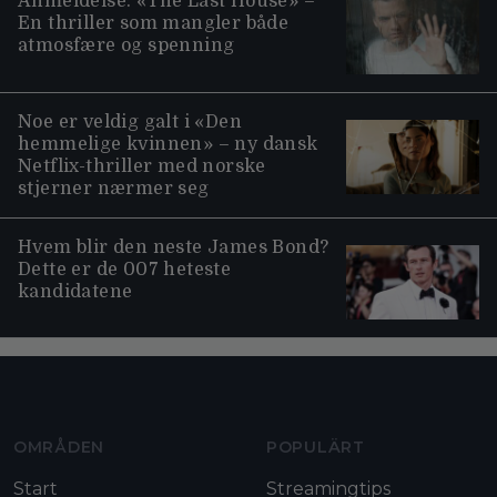
Anmeldelse: «The Last House» –
En thriller som mangler både
atmosfære og spenning
Noe er veldig galt i «Den
hemmelige kvinnen» – ny dansk
Netflix-thriller med norske
stjerner nærmer seg
Hvem blir den neste James Bond?
Dette er de 007 heteste
kandidatene
Moviezine footer navigation
OMRÅDEN
POPULÄRT
Start
Streamingtips