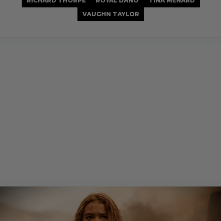
RICHARD THORPE
ROYAL DANO
TINA MENARD
VAUGHN TAYLOR