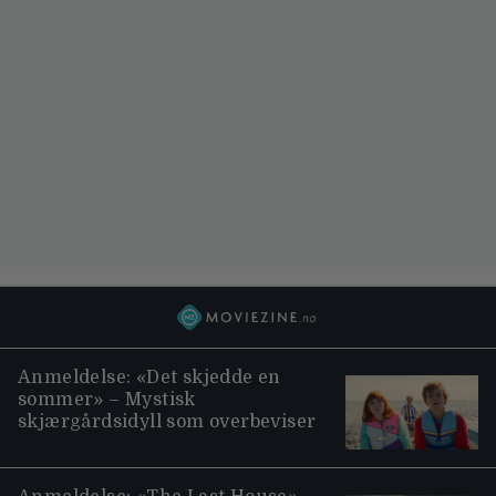
Anmeldelse: «Det skjedde en
sommer» – Mystisk
skjærgårdsidyll som overbeviser