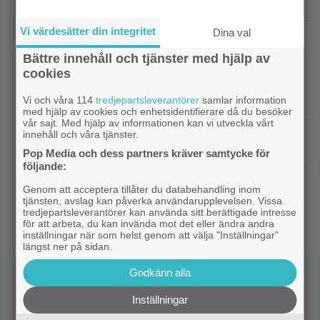
kommer till SVT Play – baserad på svensk bok
Vi värdesätter din integritet
Dina val
|
Actionsuccén från 1998 som Jackie
Kändisar
Chan vill glömma: ”Gillar den fortfarande inte”
Bättre innehåll och tjänster med hjälp av
cookies
|
Sista chansen: 2010-talets mest episka
Fantasy
Vi och våra 114
tredjepartsleverantörer
samlar information
fantasytrilogi lämnar Netflix i augusti
med hjälp av cookies och enhetsidentifierare då du besöker
vår sajt. Med hjälp av informationen kan vi utveckla vårt
innehåll och våra tjänster.
|
Christopher Nolans
Christopher Nolan
favoritkomedi är hyllad kultrulle från 1987
Pop Media och dess partners kräver samtycke för
följande:
|
”Svärtan”-aktuella Ture Nermans
Exklusivt
Genom att acceptera tillåter du databehandling inom
tjänsten, avslag kan påverka användarupplevelsen. Vissa
favoritfilm är en klassiker från 1994:
tredjepartsleverantörer kan använda sitt berättigade intresse
”Fantastisk”
för att arbeta, du kan invända mot det eller ändra andra
inställningar när som helst genom att välja "Inställningar"
längst ner på sidan.
Godkänn alla
Inställningar