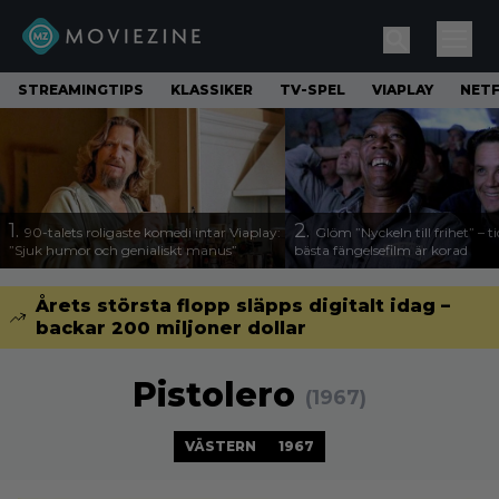
STREAMINGTIPS
KLASSIKER
TV-SPEL
VIAPLAY
NETF
1.
2.
90-talets roligaste komedi intar Viaplay:
Glöm ”Nyckeln till frihet” – t
”Sjuk humor och genialiskt manus”
bästa fängelsefilm är korad
Årets största flopp släpps digitalt idag –
backar 200 miljoner dollar
Pistolero
(1967)
VÄSTERN
1967