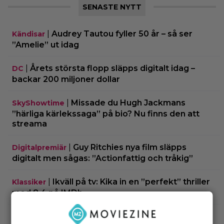
SENASTE NYTT
|
Audrey Tautou fyller 50 år – så ser
Kändisar
”Amelie” ut idag
|
Årets största flopp släpps digitalt idag –
DC
backar 200 miljoner dollar
|
Missade du Hugh Jackmans
SkyShowtime
”härliga kärlekssaga” på bio? Nu finns den att
streama
|
Guy Ritchies nya film släpps
Digitalpremiär
digitalt men sågas: ”Actionfattig och tråkig”
|
Ikväll på tv: Kika in en ”perfekt” thriller
Klassiker
med 8,4 på IMDb
|
2 säsonger av brittisk deckare
Streamingtips