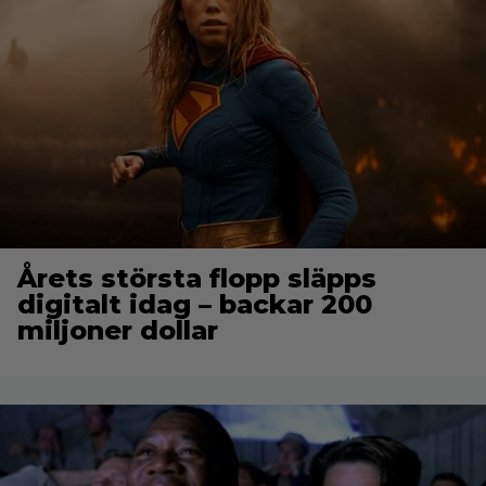
Årets största flopp släpps
digitalt idag – backar 200
miljoner dollar