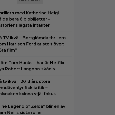
hrillern med Katherine Heigl
ålde bara 6 biobiljetter –
istoriens lägsta intäkter
å TV ikväll: Bortglömda thrillern
om Harrison Ford är stolt över:
Bra film”
löm Tom Hanks – här är Netflix
ya Robert Langdon-skådis
å tv ikväll: 2013 års stora
ymdäventyr fick kritik –
alvnaken kvinna stjäl fokus
The Legend of Zelda” blir en av
am Neills sista roller