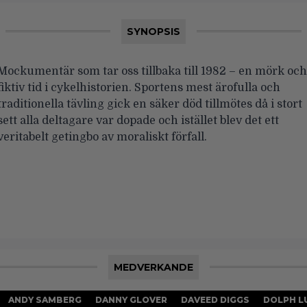
SYNOPSIS
Mockumentär som tar oss tillbaka till 1982 – en mörk och
fiktiv tid i cykelhistorien. Sportens mest ärofulla och
traditionella tävling gick en säker död tillmötes då i stort
sett alla deltagare var dopade och istället blev det ett
veritabelt getingbo av moraliskt förfall.
MEDVERKANDE
ANDY SAMBERG
DANNY GLOVER
DAVEED DIGGS
DOLPH L