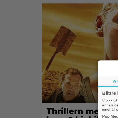
Vi 
Bättre 
Vi och v
enhetside
Thrillern med Ka
innehåll o
Pop Medi