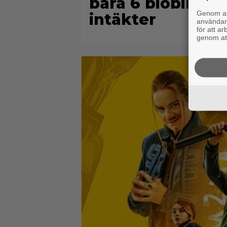
bara 6 biobiljett
Genom att
intäkter
användaru
för att a
genom att