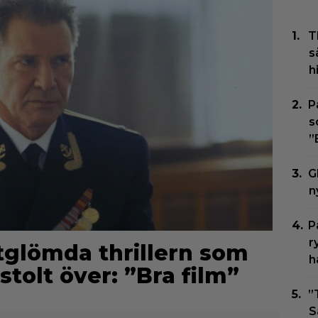
T
s
h
P
s
”
G
n
P
r
rtglömda thrillern som
h
stolt över: ”Bra film”
”
S