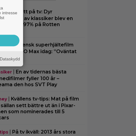
ka
|
Inatt på tv: Dyr
ssiker
 intresse
lst
matisering av klassiker blev en
tesuccé – 97% på Rotten
matoes
|
Svensk superhjältefilm
O Max
dar på HBO Max idag: ”Oväntat
rmig”
Dataskydd
|
En av tidernas bästa
ssiker
edifilmer fyller 100 år –
eama den hos SVT Play
|
Kvällens tv-tips: Mat på film
ney
 sällan sett bättre ut än i Pixar-
men som nominerades till 5
cars
|
På tv ikväll: 2013 års stora
tips