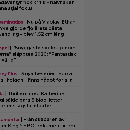
däventyr fick kritik – halvnaken
nna stjäl fokus
|
Nu på Viaplay: Ethan
eamingtips
ke gjorde fjolårets bästa
vandling – blev 1.52 cm lång
|
”Snyggaste spelet genom
spel
erna” släpptes 2020: ”Fantastisk
lvärld”
|
3 nya tv-serier redo att
ney Plus
ja i helgen – finns något för alla!
|
Thrillern med Katherine
ia
gl sålde bara 6 biobiljetter –
toriens lägsta intäkter
|
Från skaparen av
umentär
ger King”: HBO-dokumentär om