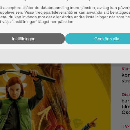
er – historiens lägsta
 acceptera tillåter du databehandling inom tjänsten, avslag kan påver
Kla
pplevelsen. Vissa tredjepartsleverantörer kan använda sitt berättigade
rbeta, du kan invända mot det eller ändra andra inställningar när som he
fil
 välja "Inställningar" längst ner på sidan.
jät
To
Inställningar
Godkänn alla
HB
lan
cha
Kla
kom
str
Dis
har
fil
Os
TV-