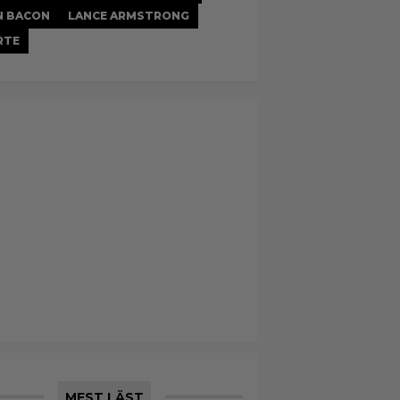
N BACON
LANCE ARMSTRONG
RTE
MEST LÄST