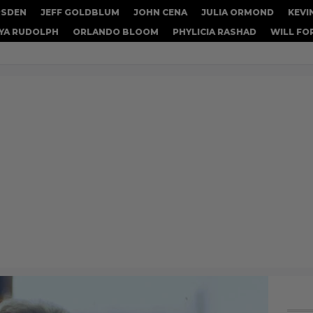
RSDEN
JEFF GOLDBLUM
JOHN CENA
JULIA ORMOND
KEVI
YA RUDOLPH
ORLANDO BLOOM
PHYLICIA RASHAD
WILL FO