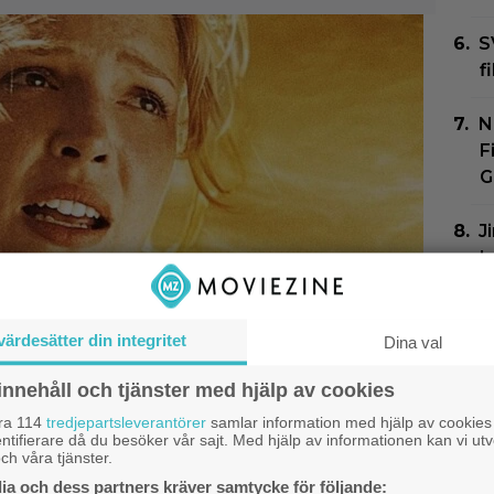
S
f
N
F
G
J
b
s
N
värdesätter din integritet
Dina val
G
innehåll och tjänster med hjälp av cookies
Z
åra 114
tredjepartsleverantörer
samlar information med hjälp av cookies
ntifierare då du besöker vår sajt. Med hjälp av informationen kan vi utv
therine Heigl sålde
ch våra tjänster.
a och dess partners kräver samtycke för följande: