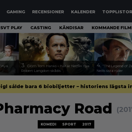
GAMING
RECENSIONER
KALENDER
TOPPLISTO
SVT PLAY
CASTING
KÄNDISAR
KOMMANDE FILM
3.
4.
17 nya
Glöm Tom Hanks – här är Netflix nya
”The Legend of Ze
Robert Langdon-skådis
Neills sista roller
gl sålde bara 6 biobiljetter – historiens lägsta i
Pharmacy Road
(201
KOMEDI
SPORT
2017