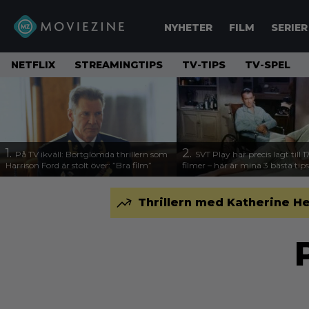
NYHETER
FILM
SERIER
NETFLIX
STREAMINGTIPS
TV-TIPS
TV-SPEL
1.
2.
På TV ikväll: Bortglömda thrillern som
SVT Play har precis lagt till 
Harrison Ford är stolt över: ”Bra film”
filmer – här är mina 3 bästa tips
Thrillern med Katherine Hei