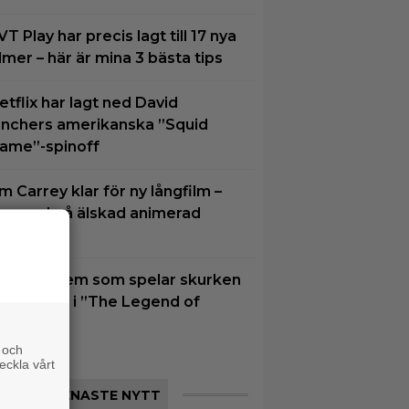
VT Play har precis lagt till 17 nya
ilmer – här är mina 3 bästa tips
etflix har lagt ned David
inchers amerikanska ”Squid
ame”-spinoff
im Carrey klar för ny långfilm –
aserad på älskad animerad
erie
u vet vi vem som spelar skurken
anondorf i ”The Legend of
elda”
 och
eckla vårt
SENASTE NYTT