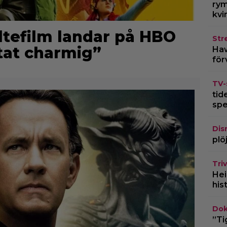
rym
kvi
ltefilm landar på HBO
Str
tat charmig”
Haw
för
TV-
tid
spe
Dis
plö
Triv
Hei
his
Dok
”Ti