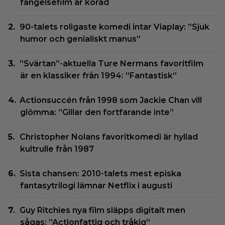
fängelsefilm är korad
90-talets roligaste komedi intar Viaplay: ”Sjuk
humor och genialiskt manus”
”Svärtan”-aktuella Ture Nermans favoritfilm
är en klassiker från 1994: ”Fantastisk”
Actionsuccén från 1998 som Jackie Chan vill
glömma: ”Gillar den fortfarande inte”
Christopher Nolans favoritkomedi är hyllad
kultrulle från 1987
Sista chansen: 2010-talets mest episka
fantasytrilogi lämnar Netflix i augusti
Guy Ritchies nya film släpps digitalt men
sågas: ”Actionfattig och tråkig”