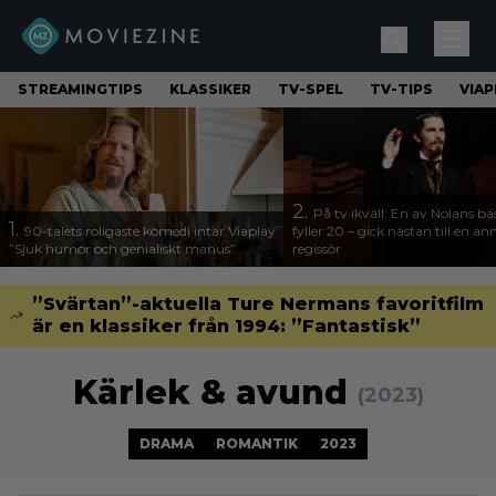
STREAMINGTIPS
KLASSIKER
TV-SPEL
TV-TIPS
VIAP
2.
På tv ikväll: En av Nolans bä
1.
90-talets roligaste komedi intar Viaplay:
fyller 20 – gick nästan till en a
”Sjuk humor och genialiskt manus”
regissör
”Svärtan”-aktuella Ture Nermans favoritfilm
är en klassiker från 1994: ”Fantastisk”
Kärlek & avund
(2023)
DRAMA
ROMANTIK
2023