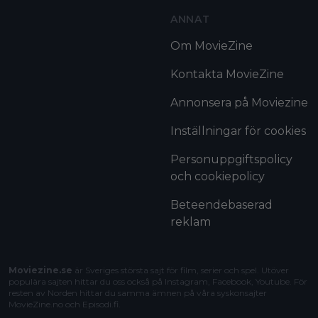
ANNAT
Om MovieZine
Kontakta MovieZine
Annonsera på Moviezine
Inställningar för cookies
Personuppgiftspolicy
och cookiepolicy
Beteendebaserad
reklam
Moviezine.se
är Sveriges största sajt för film, serier och spel. Utöver
populära sajten hittar du oss också på Instagram, Facebook, Youtube. För
resten av Norden hittar du samma ämnen på våra syskonsajter
MovieZine.no
och
Episodi.fi
.