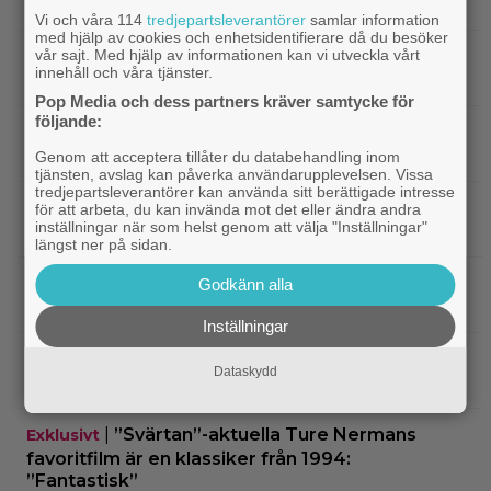
digitalt men sågas: ”Actionfattig och tråkig”
Vi och våra 114
tredjepartsleverantörer
samlar information
med hjälp av cookies och enhetsidentifierare då du besöker
|
Ikväll på tv: Kika in en ”perfekt” thriller
vår sajt. Med hjälp av informationen kan vi utveckla vårt
Klassiker
innehåll och våra tjänster.
med 8,4 på IMDb
Pop Media och dess partners kräver samtycke för
följande:
|
2 säsonger av brittisk deckare
Streamingtips
kommer till SVT Play – baserad på svensk bok
Genom att acceptera tillåter du databehandling inom
tjänsten, avslag kan påverka användarupplevelsen. Vissa
tredjepartsleverantörer kan använda sitt berättigade intresse
|
Actionsuccén från 1998 som Jackie
Kändisar
för att arbeta, du kan invända mot det eller ändra andra
inställningar när som helst genom att välja "Inställningar"
Chan vill glömma: ”Gillar den fortfarande inte”
längst ner på sidan.
|
Sista chansen: 2010-talets mest episka
Fantasy
Godkänn alla
fantasytrilogi lämnar Netflix i augusti
Inställningar
|
Christopher Nolans
Christopher Nolan
Dataskydd
favoritkomedi är hyllad kultrulle från 1987
|
”Svärtan”-aktuella Ture Nermans
Exklusivt
favoritfilm är en klassiker från 1994:
”Fantastisk”