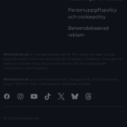
Personuppgiftspolicy
och cookiepolicy
Beteendebaserad
reklam
Moviezine.se
är Sveriges största sajt för film, serier och spel. Utöver
populära sajten hittar du oss också på Instagram, Facebook, Youtube. För
resten av Norden hittar du samma ämnen på våra syskonsajter
MovieZine.no
och
Episodi.fi
.
Moviezine.se
drivs av MovieZine AB, Olofsgatan 18, 111 36 Stockholm
(org.nr 559200-1142). Chefredaktör
Alexander Kardelo
.
Facebook
Instagram
Youtube
Tiktok
X
Bluesky
Threads
© 2025 Moviezine AB