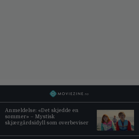
Anmeldelse: «Det skjedde en
sommer» – Mystisk
skjærgårdsidyll som overbeviser