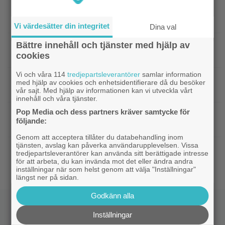
|
”Hajen” i topp när Empires läsare
Klassiker
korar tidernas 100 bästa filmer
Vi värdesätter din integritet
Dina val
Bättre innehåll och tjänster med hjälp av
|
”Svärtan”-stjärnan Linus Rogsgård om
Exklusivt
cookies
sina favoritserier: ”En av de bästa…”
Vi och våra 114
tredjepartsleverantörer
samlar information
|
Nu på Viaplay: ”Stiliserat våld och
Streamingtips
med hjälp av cookies och enhetsidentifierare då du besöker
gapskratt” i oförutsägbar thriller från 2008
vår sajt. Med hjälp av informationen kan vi utveckla vårt
innehåll och våra tjänster.
Pop Media och dess partners kräver samtycke för
|
3 nya filmer på Netflix: Oscarsvinnaren
Netflix
följande:
från 2025 klättrar på topplistan
Genom att acceptera tillåter du databehandling inom
tjänsten, avslag kan påverka användarupplevelsen. Vissa
|
Efter 25 Beckfilmer – Anna Asp
Bioaktuellt
tredjepartsleverantörer kan använda sitt berättigade intresse
hoppas nya filmen blir en snackis
för att arbeta, du kan invända mot det eller ändra andra
inställningar när som helst genom att välja "Inställningar"
längst ner på sidan.
Godkänn alla
Inställningar