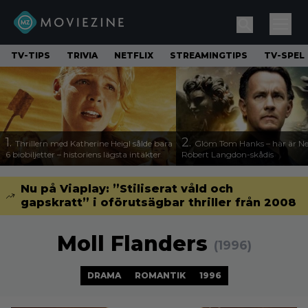
TV-TIPS
TRIVIA
NETFLIX
STREAMINGTIPS
TV-SPEL
1.
2.
Thrillern med Katherine Heigl sålde bara
Glöm Tom Hanks – här är Net
6 biobiljetter – historiens lägsta intäkter
Robert Langdon-skådis
Nu på Viaplay: ”Stiliserat våld och
gapskratt” i oförutsägbar thriller från 2008
Moll Flanders
(1996)
DRAMA
ROMANTIK
1996