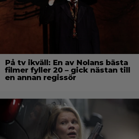
På tv ikväll: En av Nolans bästa
filmer fyller 20 – gick nästan till
en annan regissör