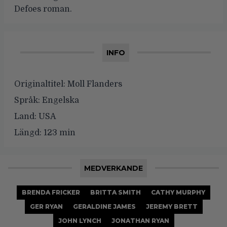
Defoes roman.
INFO
Originaltitel:
Moll Flanders
Språk:
Engelska
Land:
USA
Längd:
123 min
MEDVERKANDE
BRENDA FRICKER
BRITTA SMITH
CATHY MURPHY
GER RYAN
GERALDINE JAMES
JEREMY BRETT
JOHN LYNCH
JONATHAN RYAN