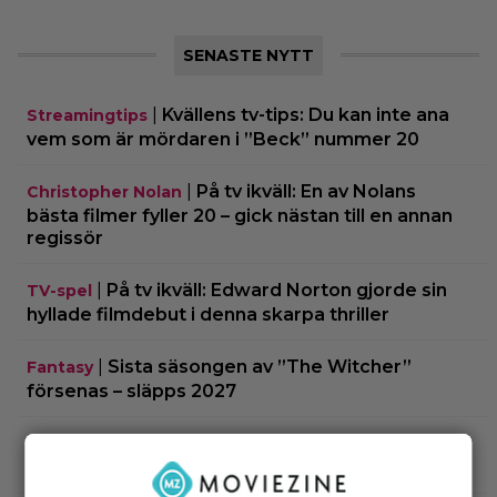
SENASTE NYTT
|
Kvällens tv-tips: Du kan inte ana
Streamingtips
vem som är mördaren i ”Beck” nummer 20
|
På tv ikväll: En av Nolans
Christopher Nolan
bästa filmer fyller 20 – gick nästan till en annan
regissör
|
På tv ikväll: Edward Norton gjorde sin
TV-spel
hyllade filmdebut i denna skarpa thriller
|
Sista säsongen av ”The Witcher”
Fantasy
försenas – släpps 2027
|
Nu på Netflix: Tidlös krigsklassiker från
Netflix
1961 fick fullpott