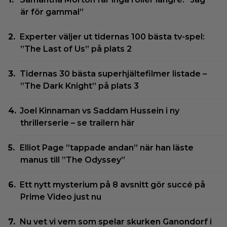
är för gammal”
Experter väljer ut tidernas 100 bästa tv-spel:
”The Last of Us” på plats 2
Tidernas 30 bästa superhjältefilmer listade –
”The Dark Knight” på plats 3
Joel Kinnaman vs Saddam Hussein i ny
thrillerserie – se trailern här
Elliot Page ”tappade andan” när han läste
manus till ”The Odyssey”
Ett nytt mysterium på 8 avsnitt gör succé på
Prime Video just nu
Nu vet vi vem som spelar skurken Ganondorf i