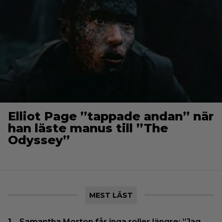
Elliot Page ”tappade andan” när
han läste manus till ”The
Odyssey”
MEST LÄST
Samantha Morton får inga roller längre: ”Jag