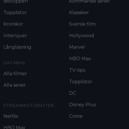
Biotoppen
Kommande serier
Topplistor
Klassiker
Krönikor
Svensk film
Intervjuer
Hollywood
Långläsning
Marvel
HBO Max
DATABAS
TV-tips
Alla filmer
Topplistor
Alla serier
DC
Disney Plus
STREAMINGTJÄNSTER
Netflix
Crime
HBO Max