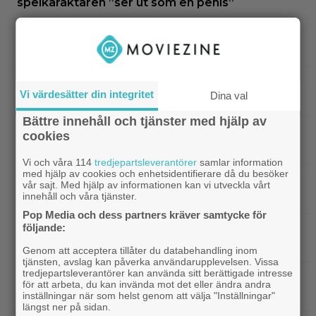
spelkaraktären ”ser ut som en penis”
|
Nu vet vi vem som spelar
Kommande filmer
skurken Ganondorf i ”The Legend of Zelda”
|
Jim Carrey klar för ny långfilm –
Casting
Vi värdesätter din integritet
Dina val
baserad på älskad animerad serie
Bättre innehåll och tjänster med hjälp av
|
Från ”Heartstopper” till ”X-Men”? Kit
Casting
cookies
Connor kan bli nye Cyclops
Vi och våra 114
tredjepartsleverantörer
samlar information
med hjälp av cookies och enhetsidentifierare då du besöker
|
Nya svenska filmen kallas ”årets
Bioaktuellt
vår sajt. Med hjälp av informationen kan vi utveckla vårt
innehåll och våra tjänster.
charmigaste komedi” – nu på bio
Pop Media och dess partners kräver samtycke för
följande:
|
Tidernas 30 bästa superhjältefilmer listade
DC
– ”The Dark Knight” på plats 3
Genom att acceptera tillåter du databehandling inom
tjänsten, avslag kan påverka användarupplevelsen. Vissa
tredjepartsleverantörer kan använda sitt berättigade intresse
|
Elliot Page ”tappade andan” när han
Bioaktuellt
för att arbeta, du kan invända mot det eller ändra andra
läste manus till ”The Odyssey”
inställningar när som helst genom att välja "Inställningar"
längst ner på sidan.