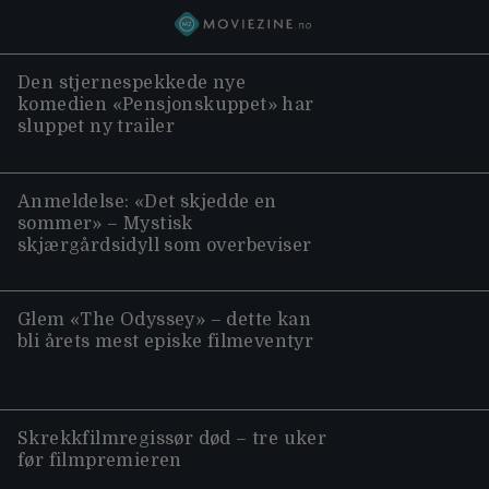
Den stjernespekkede nye
komedien «Pensjonskuppet» har
sluppet ny trailer
Anmeldelse: «Det skjedde en
sommer» – Mystisk
skjærgårdsidyll som overbeviser
Glem «The Odyssey» – dette kan
bli årets mest episke filmeventyr
Skrekkfilmregissør død – tre uker
før filmpremieren