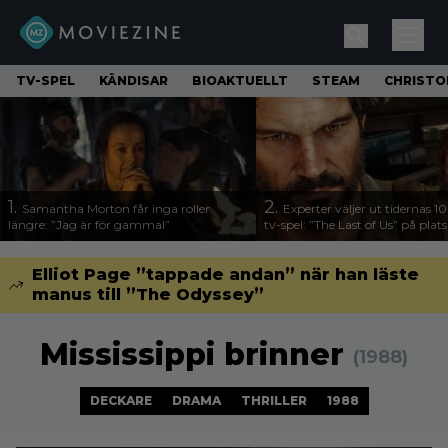
TV-SPEL
KÄNDISAR
BIOAKTUELLT
STEAM
CHRISTO
1.
2.
Samantha Morton får inga roller
Experter väljer ut tidernas 1
längre: ”Jag är för gammal”
tv-spel: ”The Last of Us” på plats
Elliot Page ”tappade andan” när han läste
manus till ”The Odyssey”
Mississippi brinner
(1988)
DECKARE
DRAMA
THRILLER
1988