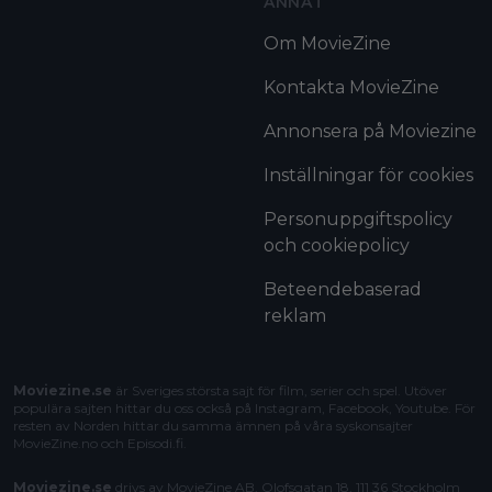
ANNAT
Om MovieZine
Kontakta MovieZine
Annonsera på Moviezine
Inställningar för cookies
Personuppgiftspolicy
och cookiepolicy
Beteendebaserad
reklam
Moviezine.se
är Sveriges största sajt för film, serier och spel. Utöver
populära sajten hittar du oss också på Instagram, Facebook, Youtube. För
resten av Norden hittar du samma ämnen på våra syskonsajter
MovieZine.no
och
Episodi.fi
.
Moviezine.se
drivs av MovieZine AB, Olofsgatan 18, 111 36 Stockholm