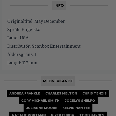
INFO
Originaltitel:
May December
Språk:
Engelska
Land:
USA
Distributör:
Scanbox Entertainment
Åldersgräns:
1
Längd:
117 min
MEDVERKANDE
ANDREA FRANKLE
CHARLES MELTON
CHRIS TENZIS
CORY MICHAEL SMITH
JOCELYN SHELFO
JULIANNE MOORE
KELVIN HAN YEE
NATALIE PORTMAN
PIPER CURDA
TODD HAYNES