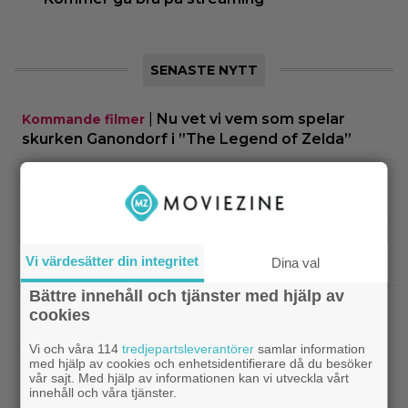
SENASTE NYTT
|
Nu vet vi vem som spelar
Kommande filmer
skurken Ganondorf i ”The Legend of Zelda”
|
Jim Carrey klar för ny långfilm –
Casting
baserad på älskad animerad serie
|
Från ”Heartstopper” till ”X-Men”? Kit
Casting
Vi värdesätter din integritet
Dina val
Connor kan bli nye Cyclops
Bättre innehåll och tjänster med hjälp av
|
Nya svenska filmen kallas ”årets
Bioaktuellt
cookies
charmigaste komedi” – nu på bio
Vi och våra 114
tredjepartsleverantörer
samlar information
med hjälp av cookies och enhetsidentifierare då du besöker
|
Tidernas 30 bästa superhjältefilmer listade
DC
vår sajt. Med hjälp av informationen kan vi utveckla vårt
– ”The Dark Knight” på plats 3
innehåll och våra tjänster.