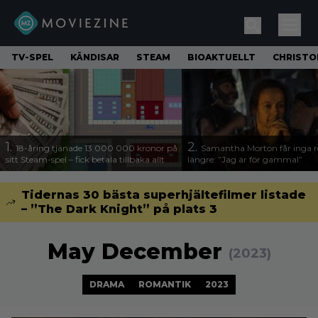
TV-SPEL
KÄNDISAR
STEAM
BIOAKTUELLT
CHRISTO
1.
2.
18-åring tjänade 13 000 000 kronor på
Samantha Morton får inga ro
sitt Steam-spel – fick betala tillbaka allt
längre: ”Jag är för gammal”
Tidernas 30 bästa superhjältefilmer listade
– ”The Dark Knight” på plats 3
May December
(2023)
DRAMA
ROMANTIK
2023