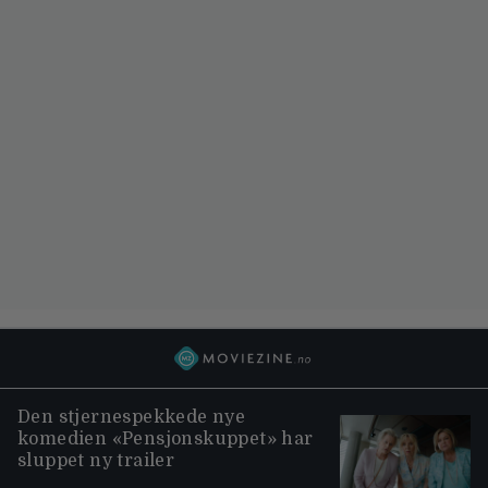
Den stjernespekkede nye
komedien «Pensjonskuppet» har
sluppet ny trailer