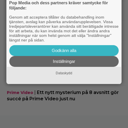
Pop Media och dess partners kräver samtycke för
|
Elliot Page ”tappade andan” när han
följande:
Bioaktuellt
läste manus till ”The Odyssey”
Genom att acceptera tillåter du databehandling inom
tjänsten, avslag kan påverka användarupplevelsen. Vissa
tredjepartsleverantörer kan använda sitt berättigade intresse
|
Ny trailer till ”Ramayana” visar upp
Trailers
för att arbeta, du kan invända mot det eller ändra andra
nästa maffiga fantasyfilm från Indien
inställningar när som helst genom att välja "Inställningar"
längst ner på sidan.
|
Robert Pattinson är på pedofiljakt i
Trailers
Godkänn alla
trailern för ”Primetime” – kan bli en av höstens
stora snackisar
Inställningar
|
27 augusti blir en spännande
Grand Theft Auto
Dataskydd
dag för alla ”Grand Theft Auto”-fans
|
Ett nytt mysterium på 8 avsnitt gör
Prime Video
succé på Prime Video just nu