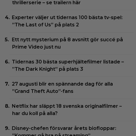
thrillerserie – se trailern här
Experter väljer ut tidernas 100 bästa tv-spel:
”The Last of Us” på plats 2
Ett nytt mysterium på 8 avsnitt gör succé på
Prime Video just nu
Tidernas 30 bästa superhjältefilmer listade –
”The Dark Knight” på plats 3
27 augusti blir en spännande dag för alla
”Grand Theft Auto”-fans
Netflix har släppt 18 svenska originalfilmer –
har du koll på alla?
Disney-chefen försvarar årets biofloppar:
”Kommer gå bra på streaming”