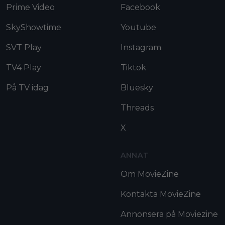
Prime Video
Facebook
SkyShowtime
Youtube
SVT Play
Instagram
TV4 Play
Tiktok
På TV idag
Bluesky
Threads
X
ANNAT
Om MovieZine
Kontakta MovieZine
Annonsera på Moviezine