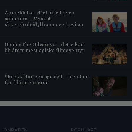
Anmeldelse: «Det skjedde en
sommer» – Mystisk
skjærgårdsidyll som overbeviser
Glem «The Odyssey» – dette kan
bli årets mest episke filmeventyr
Skrekkfilmregissør død – tre uker
før filmpremieren
Moviezine footer navigation
OMRÅDEN
POPULÄRT