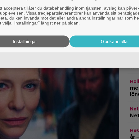
egissören om
”Ti
 acceptera tillåter du databehandling inom tjänsten, avslag kan påver
Den tillhörde ingen”
rep
pplevelsen. Vissa tredjepartsleverantörer kan använda sitt berättigade
rbeta, du kan invända mot det eller ändra andra inställningar när som he
 välja "Inställningar" längst ner på sidan.
TV-
om 
ing
Inställningar
Godkänn alla
Cas
kla
na
Hol
med
lön
Netf
Net
HB
år 