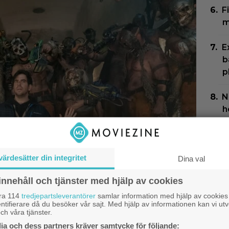
F
m
E
b
p
N
h
N
G
värdesätter din integritet
n
Dina val
innehåll och tjänster med hjälp av cookies
åra 114
tredjepartsleverantörer
samlar information med hjälp av cookies
ntifierare då du besöker vår sajt. Med hjälp av informationen kan vi utv
ch våra tjänster.
a och dess partners kräver samtycke för följande:
Dok