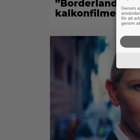
”Borderlands”-r
Genom att
kalkonfilmen – ”
användaru
för att a
genom att