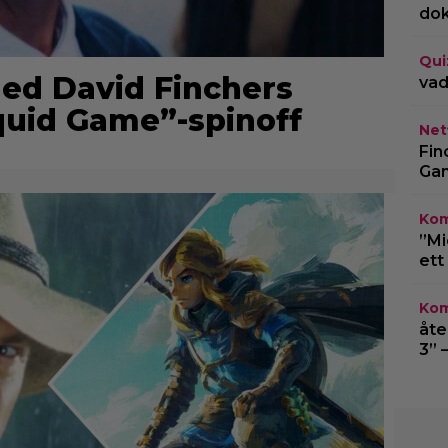
do
Qui
 ned David Finchers
vad
uid Game”-spinoff
Netf
Fin
Gam
Kom
”Mi
ett
Kom
åte
3” 