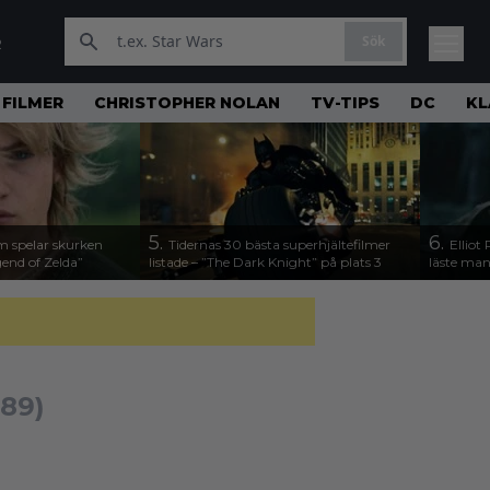
Sök
R
FILMER
CHRISTOPHER NOLAN
TV-TIPS
DC
KL
5.
6.
m spelar skurken
Tidernas 30 bästa superhjältefilmer
Elliot
end of Zelda”
listade – ”The Dark Knight” på plats 3
läste man
989)