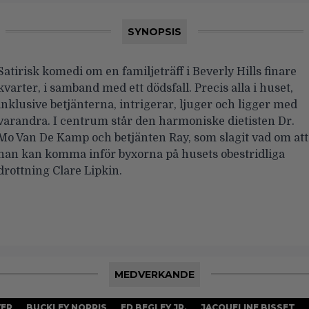
SYNOPSIS
Satirisk komedi om en familjeträff i Beverly Hills finare
kvarter, i samband med ett dödsfall. Precis alla i huset,
inklusive betjänterna, intrigerar, ljuger och ligger med
varandra. I centrum står den harmoniske dietisten Dr.
Mo Van De Kamp och betjänten Ray, som slagit vad om att
han kan komma inför byxorna på husets obestridliga
drottning Clare Lipkin.
MEDVERKANDE
VER
BUCKLEY NORRIS
ED BEGLEY JR.
JACQUELINE BISSET