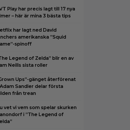
VT Play har precis lagt till 17 nya
ilmer – här är mina 3 bästa tips
etflix har lagt ned David
inchers amerikanska ”Squid
ame”-spinoff
The Legend of Zelda” blir en av
am Neills sista roller
Grown Ups”-gänget återförenat
 Adam Sandler delar första
ilden från trean
u vet vi vem som spelar skurken
anondorf i ”The Legend of
elda”