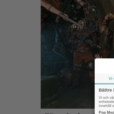
Vi 
Bättre 
Vi och v
enhetside
innehåll o
Pop Medi