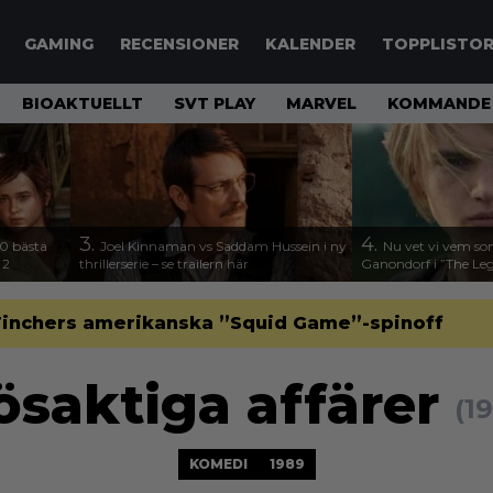
GAMING
RECENSIONER
KALENDER
TOPPLISTO
BIOAKTUELLT
SVT PLAY
MARVEL
KOMMANDE 
3.
4.
00 bästa
Joel Kinnaman vs Saddam Hussein i ny
Nu vet vi vem so
 2
thrillerserie – se trailern här
Ganondorf i ”The Leg
d Finchers amerikanska ”Squid Game”-spinoff
ösaktiga affärer
(1
KOMEDI
1989