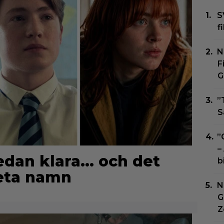
S
f
N
F
G
”
S
”
–
edan klara… och det
b
heta namn
N
G
Z