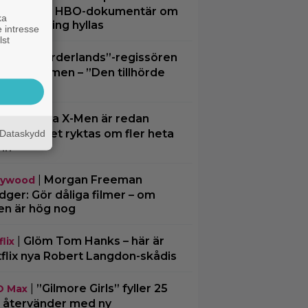
ger King”: HBO-dokumentär om
ka
tilsmuggling hyllas
 intresse
lst
|
”Borderlands”-regissören
spel
kalkonfilmen – ”Den tillhörde
en”
|
3 nya X-Men är redan
ting
ra… och det ryktas om fler heta
Dataskydd
mn
|
Morgan Freeman
lywood
ger: Gör dåliga filmer – om
en är hög nog
|
Glöm Tom Hanks – här är
lix
flix nya Robert Langdon-skådis
|
”Gilmore Girls” fyller 25
O Max
– återvänder med ny