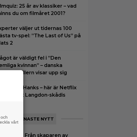
ilmquiz: 25 år av klassiker – vad
inns du om filmåret 2001?
xperter väljer ut tidernas 100
ästa tv-spel: ”The Last of Us” på
lats 2
ågot är väldigt fel i ”Den
emliga kvinnan” – danska
etflix-thrillern visar upp sig
löm Tom Hanks – här är Netflix
ya Robert Langdon-skådis
 och
SENASTE NYTT
eckla vårt
|
Från skaparen av
umentär