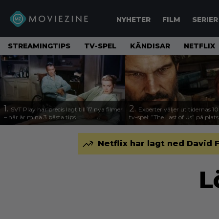
NYHETER
FILM
SERIER
STREAMINGTIPS
TV-SPEL
KÄNDISAR
NETFLIX
1.
2.
SVT Play har precis lagt till 17 nya filmer
Experter väljer ut tidernas 1
– här är mina 3 bästa tips
tv-spel: ”The Last of Us” på plats
Netflix har lagt ned Davi
L