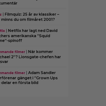
kumentär
|
Filmquiz: 25 år av klassiker –
z
 minns du om filmåret 2001?
|
Netflix har lagt ned David
lix
chers amerikanska ”Squid
e”-spinoff
|
När kommer
mande filmer
chael 2”? Lionsgate-chefen har
 svar
|
Adam Sandler
mande filmer
rförenar gänget i ”Grown Ups
– delar en första bild