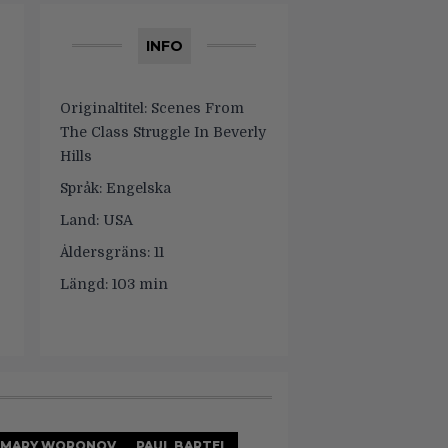
INFO
Originaltitel:
Scenes From
The Class Struggle In Beverly
Hills
Språk:
Engelska
Land:
USA
Åldersgräns:
11
Längd:
103 min
MARY WORONOV
PAUL BARTEL