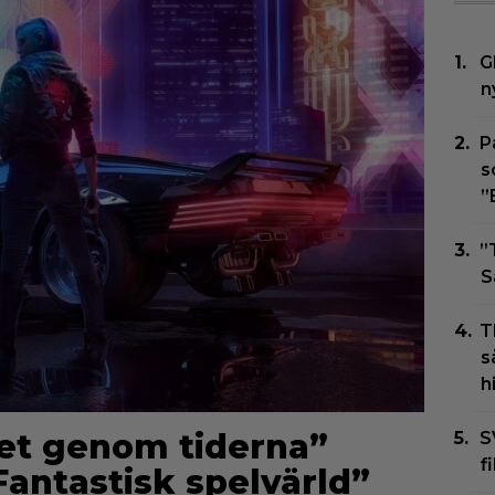
G
n
P
s
”
”
S
T
s
h
et genom tiderna”
S
f
Fantastisk spelvärld”