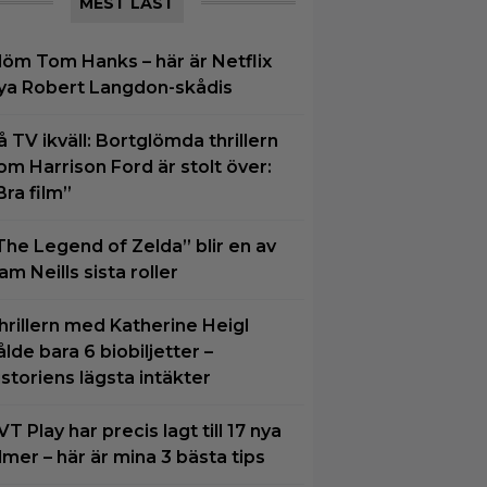
MEST LÄST
löm Tom Hanks – här är Netflix
ya Robert Langdon-skådis
å TV ikväll: Bortglömda thrillern
om Harrison Ford är stolt över:
Bra film”
The Legend of Zelda” blir en av
am Neills sista roller
hrillern med Katherine Heigl
ålde bara 6 biobiljetter –
istoriens lägsta intäkter
VT Play har precis lagt till 17 nya
ilmer – här är mina 3 bästa tips