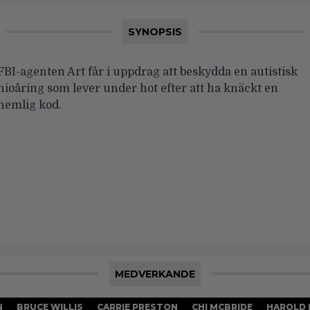
SYNOPSIS
FBI-agenten Art får i uppdrag att beskydda en autistisk
nioåring som lever under hot efter att ha knäckt en
hemlig kod.
MEDVERKANDE
N
BRUCE WILLIS
CARRIE PRESTON
CHI MCBRIDE
HAROLD 