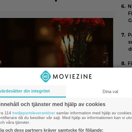
N
F
G
P
s
d
F
m
N
värdesätter din integritet
Dina val
G
Z
innehåll och tjänster med hjälp av cookies
åra 114
tredjepartsleverantörer
samlar information med hjälp av cookies
ntifierare då du besöker vår sajt. Med hjälp av informationen kan vi utv
ch våra tjänster.
a och dess partners kräver samtycke för följande: