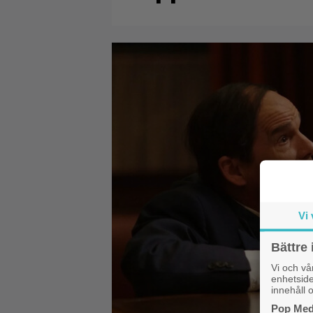
Vi 
Bättre 
Vi och v
enhetside
innehåll o
Pop Medi