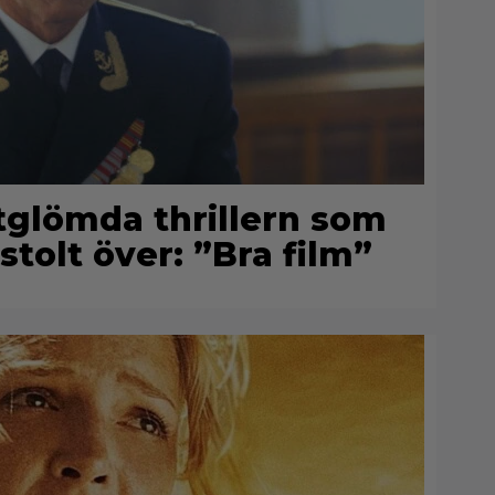
rtglömda thrillern som
stolt över: ”Bra film”