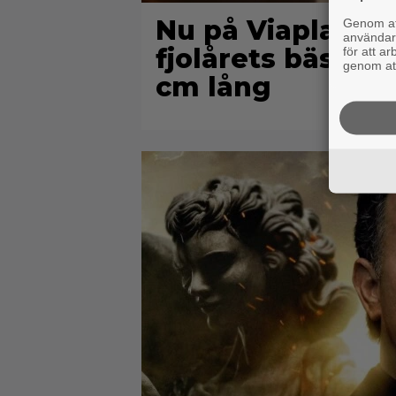
Nu på Viaplay: 
Genom att
användaru
fjolårets bästa f
för att a
genom att
cm lång