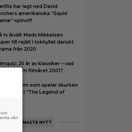
etflix har lagt ned David
inchers amerikanska ”Squid
ame”-spinoff
å tv ikväll: Mads Mikkelsen
uper till rejält i tokhyllat danskt
rama från 2020
ilmquiz: 25 år av klassiker – vad
inns du om filmåret 2001?
u vet vi vem som spelar skurken
anondorf i ”The Legend of
elda”
 och
eckla vårt
SENASTE NYTT