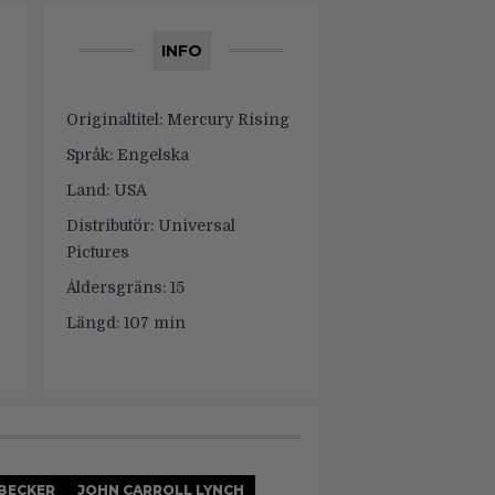
INFO
Originaltitel:
Mercury Rising
Språk:
Engelska
Land:
USA
Distributör:
Universal
Pictures
Åldersgräns:
15
Längd:
107 min
BECKER
JOHN CARROLL LYNCH