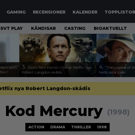
GAMING
RECENSIONER
KALENDER
TOPPLISTO
SVT PLAY
KÄNDISAR
CASTING
BIOAKTUELLT
3.
4.
illern som
Glöm Tom Hanks – här är Netflix nya
”The Legend of Ze
 film”
Robert Langdon-skådis
Neills sista roller
etflix nya Robert Langdon-skådis
Kod Mercury
(1998)
ACTION
DRAMA
THRILLER
1998