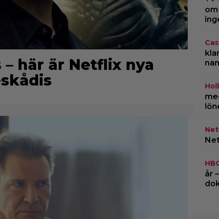
om 
ing
Cas
kla
 här är Netflix nya
na
skådis
Hol
med
lön
Netf
Net
HB
år 
do