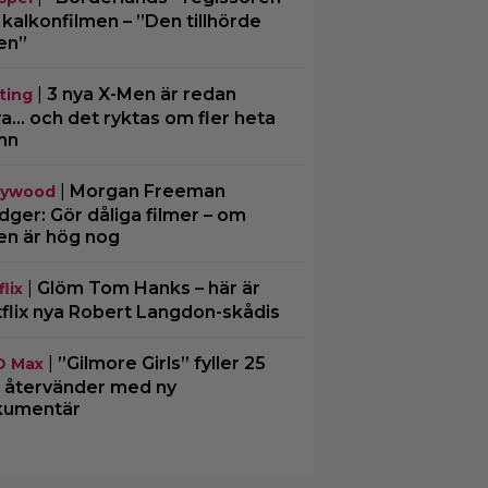
kalkonfilmen – ”Den tillhörde
en”
|
3 nya X-Men är redan
ting
ra… och det ryktas om fler heta
mn
|
Morgan Freeman
lywood
ger: Gör dåliga filmer – om
en är hög nog
|
Glöm Tom Hanks – här är
lix
flix nya Robert Langdon-skådis
|
”Gilmore Girls” fyller 25
O Max
– återvänder med ny
kumentär