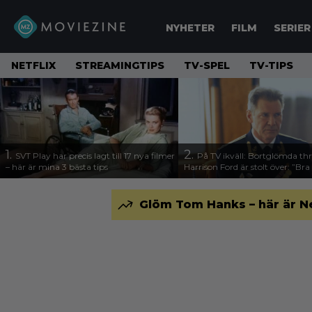
NYHETER
FILM
SERIER
NETFLIX
STREAMINGTIPS
TV-SPEL
TV-TIPS
1.
2.
SVT Play har precis lagt till 17 nya filmer
På TV ikväll: Bortglömda thr
– här är mina 3 bästa tips
Harrison Ford är stolt över: ”Bra
Glöm Tom Hanks – här är N