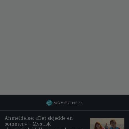
Anmeldelse: «Det skjedde en
sommer» – Mystisk