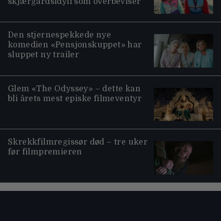
skjærgårdsidyll som overbeviser
Den stjernespekkede nye
komedien «Pensjonskuppet» har
sluppet ny trailer
Glem «The Odyssey» – dette kan
bli årets mest episke filmeventyr
Skrekkfilmregissør død – tre uker
før filmpremieren
Moviezine footer navigation