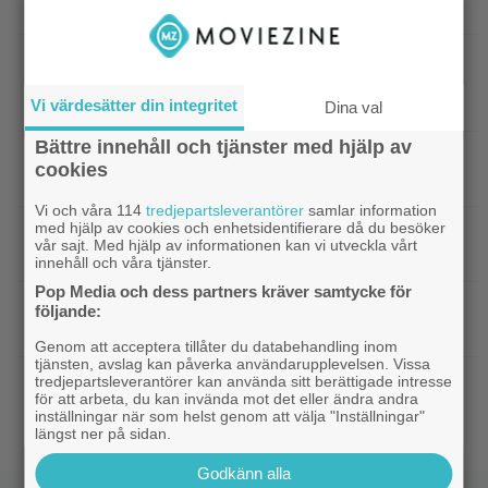
biofloppar: ”Kommer gå bra på streaming”
|
Sommaren blev just hetare: 2
Disney Plus
avsnitt av ny Ryan Murphy-thriller har anlänt till
Disney+
Vi värdesätter din integritet
Dina val
Bättre innehåll och tjänster med hjälp av
|
På tv ikväll: Det här kan vara Kjell
Svensk film
cookies
Bergqvists mest sågade film
Vi och våra 114
tredjepartsleverantörer
samlar information
med hjälp av cookies och enhetsidentifierare då du besöker
|
Ikväll på tv: Storslaget fantasy-äventyr
TV-tips
vår sajt. Med hjälp av informationen kan vi utveckla vårt
från 2015 blev en dyr flopp
innehåll och våra tjänster.
Pop Media och dess partners kräver samtycke för
|
Electronic Arts tillhör Saudiarabien och
TV-spel
följande:
Jared Kushner nu – ”blodbad” väntar
Genom att acceptera tillåter du databehandling inom
tjänsten, avslag kan påverka användarupplevelsen. Vissa
|
Biopremiär för Jackie Chans nya
tredjepartsleverantörer kan använda sitt berättigade intresse
Bioaktuellt
för att arbeta, du kan invända mot det eller ändra andra
actionrökare – och snart filmas uppföljaren
inställningar när som helst genom att välja "Inställningar"
längst ner på sidan.
Godkänn alla