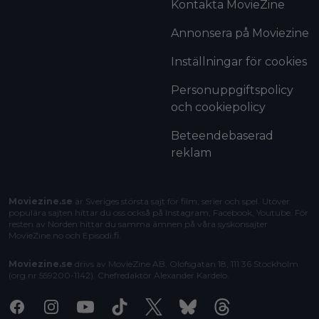
Kontakta MovieZine
Annonsera på Moviezine
Inställningar för cookies
Personuppgiftspolicy
och cookiepolicy
Beteendebaserad
reklam
Moviezine.se
är Sveriges största sajt för film, serier och spel. Utöver
populära sajten hittar du oss också på Instagram, Facebook, Youtube. För
resten av Norden hittar du samma ämnen på våra syskonsajter
MovieZine.no
och
Episodi.fi
.
Moviezine.se
drivs av MovieZine AB, Olofsgatan 18, 111 36 Stockholm
(org.nr 559200-1142). Chefredaktör
Alexander Kardelo
.
Facebook
Instagram
Youtube
Tiktok
X
Bluesky
Threads