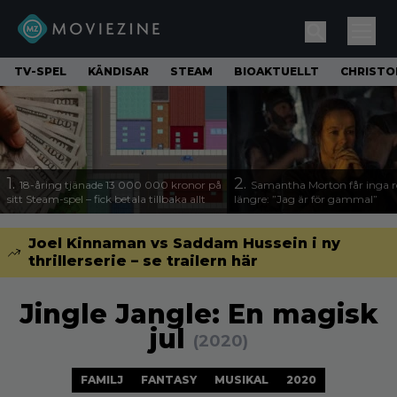
TV-SPEL
KÄNDISAR
STEAM
BIOAKTUELLT
CHRISTO
1.
2.
18-åring tjänade 13 000 000 kronor på
Samantha Morton får inga ro
sitt Steam-spel – fick betala tillbaka allt
längre: ”Jag är för gammal”
Joel Kinnaman vs Saddam Hussein i ny
thrillerserie – se trailern här
Jingle Jangle: En magisk
jul
(2020)
FAMILJ
FANTASY
MUSIKAL
2020