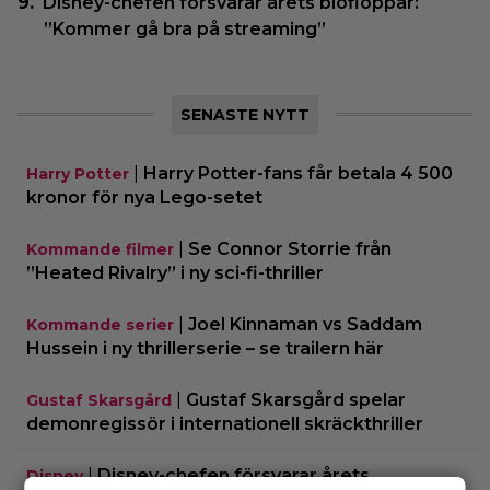
Disney-chefen försvarar årets biofloppar:
”Kommer gå bra på streaming”
SENASTE NYTT
|
Harry Potter-fans får betala 4 500
Harry Potter
kronor för nya Lego-setet
|
Se Connor Storrie från
Kommande filmer
”Heated Rivalry” i ny sci-fi-thriller
|
Joel Kinnaman vs Saddam
Kommande serier
Hussein i ny thrillerserie – se trailern här
|
Gustaf Skarsgård spelar
Gustaf Skarsgård
demonregissör i internationell skräckthriller
|
Disney-chefen försvarar årets
Disney