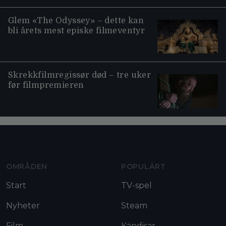
Glem «The Odyssey» – dette kan
bli årets mest episke filmeventyr
Skrekkfilmregissør død – tre uker
før filmpremieren
Moviezine footer navigation
OMRÅDEN
POPULÄRT
Start
TV-spel
Nyheter
Steam
Film
Kändisar