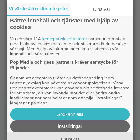
|
Se Connor Storrie från
Kommande filmer
”Heated Rivalry” i ny sci-fi-thriller
Vi värdesätter din integritet
Dina val
Bättre innehåll och tjänster med hjälp av
|
Joel Kinnaman vs Saddam
Kommande serier
cookies
Hussein i ny thrillerserie – se trailern här
Vi och våra 114
tredjepartsleverantörer
samlar information
med hjälp av cookies och enhetsidentifierare då du besöker
|
Gustaf Skarsgård spelar
Gustaf Skarsgård
vår sajt. Med hjälp av informationen kan vi utveckla vårt
demonregissör i internationell skräckthriller
innehåll och våra tjänster.
Pop Media och dess partners kräver samtycke för
|
Disney-chefen försvarar årets
Disney
följande:
biofloppar: ”Kommer gå bra på streaming”
Genom att acceptera tillåter du databehandling inom
tjänsten, avslag kan påverka användarupplevelsen. Vissa
tredjepartsleverantörer kan använda sitt berättigade intresse
för att arbeta, du kan invända mot det eller ändra andra
inställningar när som helst genom att välja "Inställningar"
längst ner på sidan.
Godkänn alla
Inställningar
Dataskydd