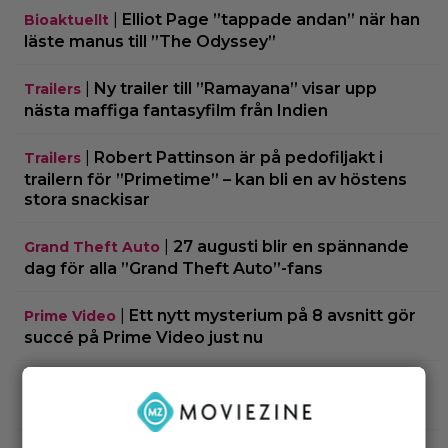
|
Elliot Page ”tappade andan” när han
Bioaktuellt
läste manus till ”The Odyssey”
|
Ny trailer till ”Ramayana” visar upp
Trailers
nästa maffiga fantasyfilm från Indien
|
Robert Pattinson är på pedofiljakt i
Trailers
trailern för ”Primetime” – kan bli en av höstens
stora snackisar
|
27 augusti blir en spännande
Grand Theft Auto
dag för alla ”Grand Theft Auto”-fans
|
Ett nytt mysterium på 8 avsnitt gör
Prime Video
succé på Prime Video just nu
|
Harry Potter-fans får betala 4 500
Harry Potter
kronor för nya Lego-setet