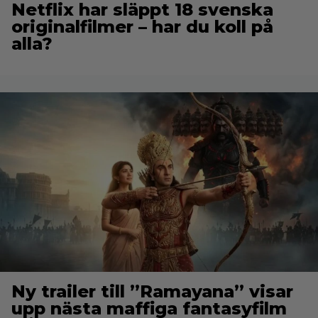
Netflix har släppt 18 svenska
originalfilmer – har du koll på
alla?
Ny trailer till ”Ramayana” visar
upp nästa maffiga fantasyfilm