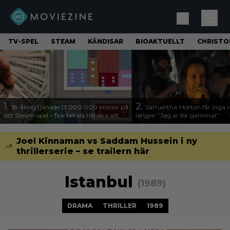
TV-SPEL
STEAM
KÄNDISAR
BIOAKTUELLT
CHRISTO
1.
2.
18-åring tjänade 13 000 000 kronor på
Samantha Morton får inga ro
sitt Steam-spel – fick betala tillbaka allt
längre: ”Jag är för gammal”
Joel Kinnaman vs Saddam Hussein i ny
thrillerserie – se trailern här
Istanbul
(1989)
DRAMA
THRILLER
1989