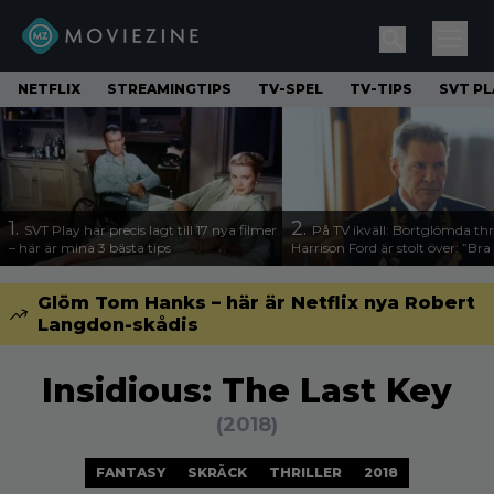
NETFLIX
STREAMINGTIPS
TV-SPEL
TV-TIPS
SVT PL
1.
2.
SVT Play har precis lagt till 17 nya filmer
På TV ikväll: Bortglömda thr
– här är mina 3 bästa tips
Harrison Ford är stolt över: ”Bra
Glöm Tom Hanks – här är Netflix nya Robert
Langdon-skådis
Insidious: The Last Key
(2018)
FANTASY
SKRÄCK
THRILLER
2018