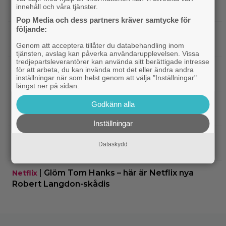
innehåll och våra tjänster.
6 biobiljetter – historiens lägsta intäkter
Pop Media och dess partners kräver samtycke för
följande:
|
Från skaparen av ”Tiger King”:
Dokumentär
HBO-dokumentär om reptilsmuggling hyllas
Genom att acceptera tillåter du databehandling inom
tjänsten, avslag kan påverka användarupplevelsen. Vissa
tredjepartsleverantörer kan använda sitt berättigade intresse
|
”Borderlands”-regissören om
TV-spel
för att arbeta, du kan invända mot det eller ändra andra
inställningar när som helst genom att välja "Inställningar"
kalkonfilmen – ”Den tillhörde ingen”
längst ner på sidan.
|
3 nya X-Men är redan klara… och det
Casting
Godkänn alla
ryktas om fler heta namn
Inställningar
|
Morgan Freeman medger: Gör dåliga
Hollywood
Dataskydd
filmer – om lönen är hög nog
|
Glöm Tom Hanks – här är Netflix nya
Netflix
Robert Langdon-skådis