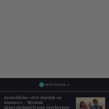
Anmeldelse: «Det skjedde en
sommer» – Mystisk
skjærgårdsidyll som overbeviser