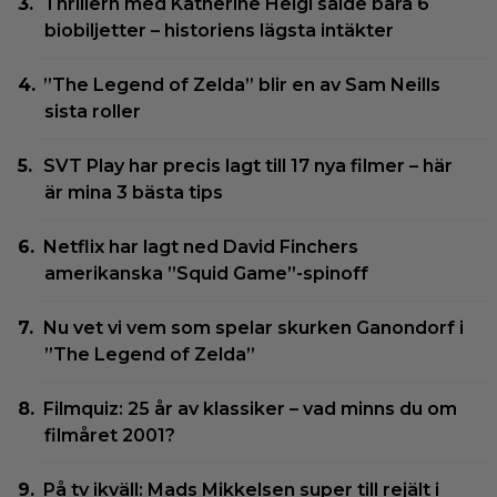
Thrillern med Katherine Heigl sålde bara 6
biobiljetter – historiens lägsta intäkter
”The Legend of Zelda” blir en av Sam Neills
sista roller
SVT Play har precis lagt till 17 nya filmer – här
är mina 3 bästa tips
Netflix har lagt ned David Finchers
amerikanska ”Squid Game”-spinoff
Nu vet vi vem som spelar skurken Ganondorf i
”The Legend of Zelda”
Filmquiz: 25 år av klassiker – vad minns du om
filmåret 2001?
På tv ikväll: Mads Mikkelsen super till rejält i