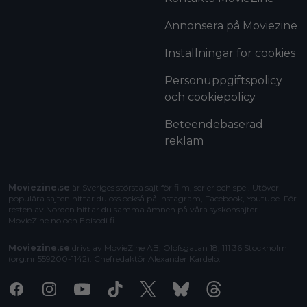
Annonsera på Moviezine
Inställningar för cookies
Personuppgiftspolicy
och cookiepolicy
Beteendebaserad
reklam
Moviezine.se
är Sveriges största sajt för film, serier och spel. Utöver
populära sajten hittar du oss också på Instagram, Facebook, Youtube. För
resten av Norden hittar du samma ämnen på våra syskonsajter
MovieZine.no
och
Episodi.fi
.
Moviezine.se
drivs av MovieZine AB, Olofsgatan 18, 111 36 Stockholm
(org.nr 559200-1142). Chefredaktör
Alexander Kardelo
.
Facebook
Instagram
Youtube
Tiktok
X
Bluesky
Threads