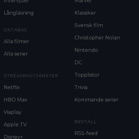
Intervjuer
Marvel
Långläsning
Klassiker
Svensk film
DATABAS
Christopher Nolan
Alla filmer
Nintendo
Alla serier
DC
Topplistor
STREAMINGTJÄNSTER
Netflix
Trivia
HBO Max
Kommande serier
Viaplay
BESTÄLL
Apple TV
RSS-feed
Disney+