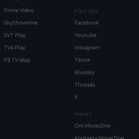
Prime Video
FÖLJ OSS
SkyShowtime
Facebook
SVT Play
Youtube
TV4 Play
Instagram
På TV idag
Tiktok
Bluesky
Threads
X
ANNAT
Om MovieZine
Kontakta MovieZine