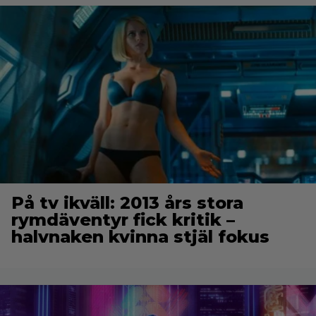
På tv ikväll: 2013 års stora
rymdäventyr fick kritik –
halvnaken kvinna stjäl fokus