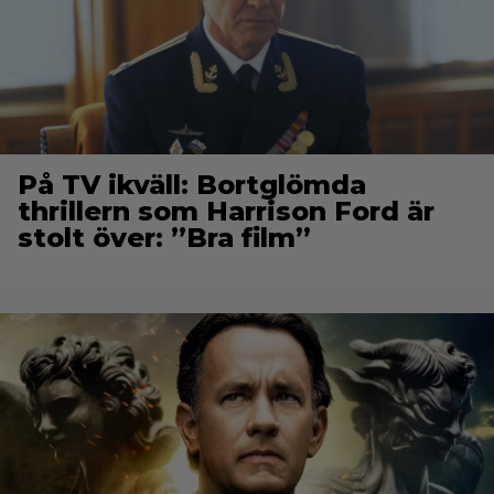
På TV ikväll: Bortglömda
thrillern som Harrison Ford är
stolt över: ”Bra film”