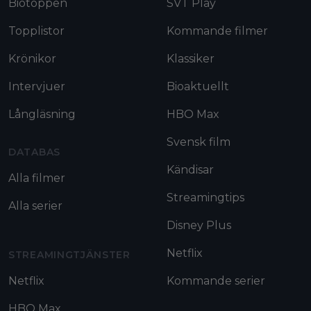
Biotoppen
SVT Play
Topplistor
Kommande filmer
Krönikor
Klassiker
Intervjuer
Bioaktuellt
Långläsning
HBO Max
Svensk film
DATABAS
Kändisar
Alla filmer
Streamingtips
Alla serier
Disney Plus
Netflix
STREAMINGTJÄNSTER
Netflix
Kommande serier
HBO Max