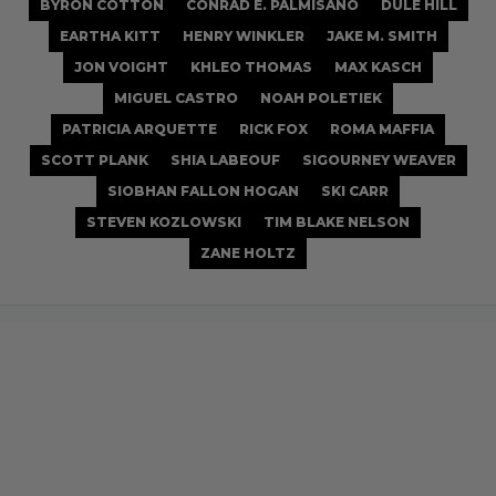
BYRON COTTON
CONRAD E. PALMISANO
DULÉ HILL
EARTHA KITT
HENRY WINKLER
JAKE M. SMITH
JON VOIGHT
KHLEO THOMAS
MAX KASCH
MIGUEL CASTRO
NOAH POLETIEK
PATRICIA ARQUETTE
RICK FOX
ROMA MAFFIA
SCOTT PLANK
SHIA LABEOUF
SIGOURNEY WEAVER
SIOBHAN FALLON HOGAN
SKI CARR
STEVEN KOZLOWSKI
TIM BLAKE NELSON
ZANE HOLTZ