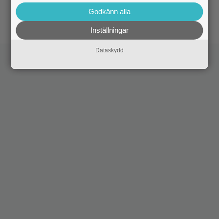
|
Hör Sveriges märkligaste skratt i
Dokumentär
Godkänn alla
trailern till ”Bäst i världen”
Inställningar
Dataskydd