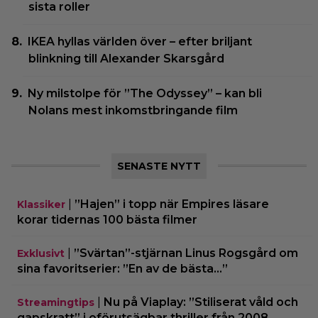
sista roller
IKEA hyllas världen över – efter briljant
blinkning till Alexander Skarsgård
Ny milstolpe för ”The Odyssey” – kan bli
Nolans mest inkomstbringande film
SENASTE NYTT
|
”Hajen” i topp när Empires läsare
Klassiker
korar tidernas 100 bästa filmer
|
”Svärtan”-stjärnan Linus Rogsgård om
Exklusivt
sina favoritserier: ”En av de bästa…”
|
Nu på Viaplay: ”Stiliserat våld och
Streamingtips
gapskratt” i oförutsägbar thriller från 2008