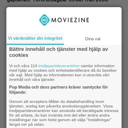
|
3 nya filmer på Netflix: Oscarsvinnaren
Netflix
från 2025 klättrar på topplistan
|
Efter 25 Beckfilmer – Anna Asp
Bioaktuellt
Vi värdesätter din integritet
Dina val
hoppas nya filmen blir en snackis
Bättre innehåll och tjänster med hjälp av
IKEA hyllas världen över – efter briljant blinkning
cookies
till Alexander Skarsgård
Vi och våra 114
tredjepartsleverantörer
samlar information
med hjälp av cookies och enhetsidentifierare då du besöker
|
Bortglömd komedi från 1984 blev
Apple TV
vår sajt. Med hjälp av informationen kan vi utveckla vårt
Robin Williams favorit: ”Min bästa film”
innehåll och våra tjänster.
Pop Media och dess partners kräver samtycke för
|
Två nya skådisar redo att skapa
HBO Max
följande:
drama i ”Heated Rivalry” säsong 2
Genom att acceptera tillåter du databehandling inom
tjänsten, avslag kan påverka användarupplevelsen. Vissa
|
Netflix har stängt in en snubbe i en
Netflix
tredjepartsleverantörer kan använda sitt berättigade intresse
för att arbeta, du kan invända mot det eller ändra andra
reklamskylt – PR-tricket som får LA att titta upp
inställningar när som helst genom att välja "Inställningar"
längst ner på sidan.