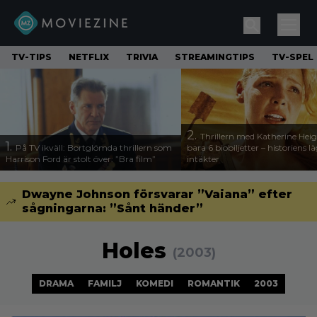
TV-TIPS
NETFLIX
TRIVIA
STREAMINGTIPS
TV-SPEL
2.
Thrillern med Katherine Heigl
1.
På TV ikväll: Bortglömda thrillern som
bara 6 biobiljetter – historiens l
Harrison Ford är stolt över: ”Bra film”
intäkter
Dwayne Johnson försvarar ”Vaiana” efter
sågningarna: ”Sånt händer”
Holes
(2003)
DRAMA
FAMILJ
KOMEDI
ROMANTIK
2003