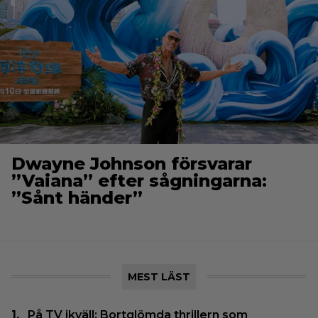
Dwayne Johnson försvarar
”Vaiana” efter sågningarna:
”Sånt händer”
MEST LÄST
På TV ikväll: Bortglömda thrillern som