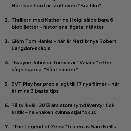
Harrison Ford är stolt över: ”Bra film”
Thrillern med Katherine Heigl sålde bara 6
biobiljetter – historiens lägsta intäkter
Glöm Tom Hanks – här är Netflix nya Robert
Langdon-skådis
Dwayne Johnson försvarar ”Vaiana” efter
sågningarna: ”Sånt händer”
SVT Play har precis lagt till 17 nya filmer – här
är mina 3 bästa tips
På tv ikväll: 2013 års stora rymdäventyr fick
kritik – halvnaken kvinna stjäl fokus
”The Legend of Zelda” blir en av Sam Neills