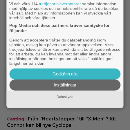
Vi och våra 114
tredjepartsleverantörer
samlar information
filmer – här är mina 3 bästa tips
med hjälp av cookies och enhetsidentifierare då du besöker
vår sajt. Med hjälp av informationen kan vi utveckla vårt
innehåll och våra tjänster.
|
På tv ikväll: Har du förträngt Matt
TV-tips
Damons fantasyflopp från 2005?
Pop Media och dess partners kräver samtycke för
följande:
|
”The Legend of Zelda” blir en av Sam
Casting
Genom att acceptera tillåter du databehandling inom
tjänsten, avslag kan påverka användarupplevelsen. Vissa
Neills sista roller
tredjepartsleverantörer kan använda sitt berättigade intresse
för att arbeta, du kan invända mot det eller ändra andra
|
Arga föräldrar ringde ner Nintendo –
inställningar när som helst genom att välja "Inställningar"
TV-spel
längst ner på sidan.
spelkaraktären ”ser ut som en penis”
Godkänn alla
|
Nu vet vi vem som spelar
Kommande filmer
Inställningar
skurken Ganondorf i ”The Legend of Zelda”
Dataskydd
|
Jim Carrey klar för ny långfilm –
Casting
baserad på älskad animerad serie
|
Från ”Heartstopper” till ”X-Men”? Kit
Casting
Connor kan bli nye Cyclops