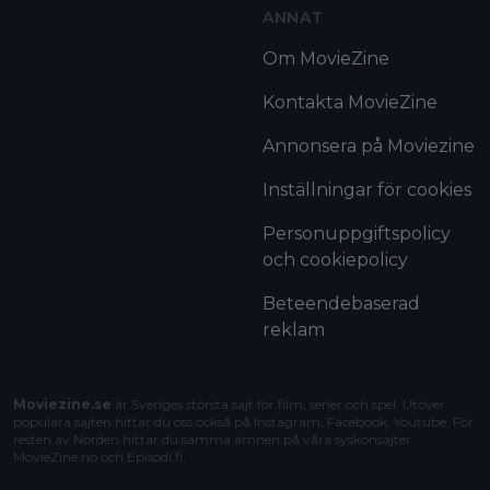
ANNAT
Om MovieZine
Kontakta MovieZine
Annonsera på Moviezine
Inställningar för cookies
Personuppgiftspolicy
och cookiepolicy
Beteendebaserad
reklam
Moviezine.se
är Sveriges största sajt för film, serier och spel. Utöver
populära sajten hittar du oss också på Instagram, Facebook, Youtube. För
resten av Norden hittar du samma ämnen på våra syskonsajter
MovieZine.no
och
Episodi.fi
.