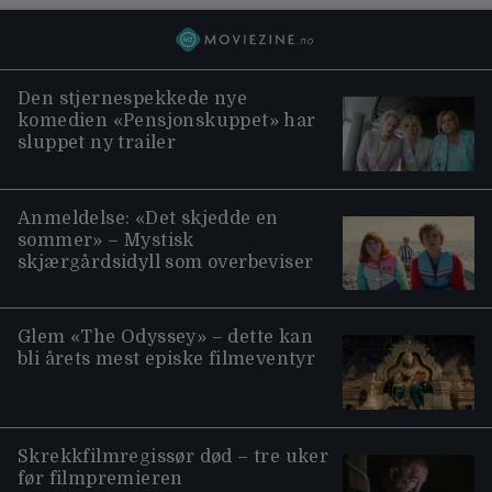
Den stjernespekkede nye
komedien «Pensjonskuppet» har
sluppet ny trailer
Anmeldelse: «Det skjedde en
sommer» – Mystisk
skjærgårdsidyll som overbeviser
Glem «The Odyssey» – dette kan
bli årets mest episke filmeventyr
Skrekkfilmregissør død – tre uker
før filmpremieren