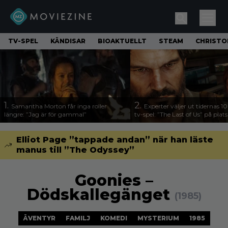
TV-SPEL
KÄNDISAR
BIOAKTUELLT
STEAM
CHRISTO
1.
2.
Samantha Morton får inga roller
Experter väljer ut tidernas 1
längre: ”Jag är för gammal”
tv-spel: ”The Last of Us” på plats
Elliot Page ”tappade andan” när han läste
manus till ”The Odyssey”
Goonies –
Dödskallegänget
(1985)
ÄVENTYR
FAMILJ
KOMEDI
MYSTERIUM
1985