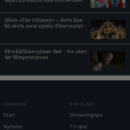
skjærgårdsidyll som overbeviser
Glem «The Odyssey» – dette kan
bli årets mest episke filmeventyr
Skrekkfilmregissør død – tre uker
før filmpremieren
Moviezine footer navigation
OMRÅDEN
POPULÄRT
Start
Streamingtips
Nyheter
TV-spel