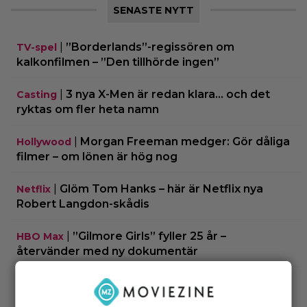
SENASTE NYTT
|
”Borderlands”-regissören om
TV-spel
kalkonfilmen – ”Den tillhörde ingen”
|
3 nya X-Men är redan klara… och det
Casting
ryktas om fler heta namn
|
Morgan Freeman medger: Gör dåliga
Hollywood
filmer – om lönen är hög nog
|
Glöm Tom Hanks – här är Netflix nya
Netflix
Robert Langdon-skådis
|
”Gilmore Girls” fyller 25 år –
HBO Max
återvänder med ny dokumentär
|
Filmquiz: 25 år av klassiker – vad minns du
Quiz
om filmåret 2001?