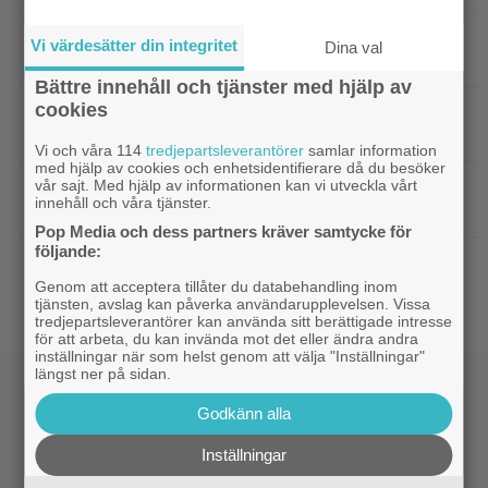
|
Netflix har lagt ned David Finchers
Netflix
Vi värdesätter din integritet
Dina val
amerikanska ”Squid Game”-spinoff
Bättre innehåll och tjänster med hjälp av
cookies
|
När kommer ”Michael 2”?
Kommande filmer
Lionsgate-chefen har ett svar
Vi och våra 114
tredjepartsleverantörer
samlar information
med hjälp av cookies och enhetsidentifierare då du besöker
vår sajt. Med hjälp av informationen kan vi utveckla vårt
|
Adam Sandler återförenar
Kommande filmer
innehåll och våra tjänster.
gänget i ”Grown Ups 3” – delar en första bild
Pop Media och dess partners kräver samtycke för
följande:
|
Minnie Driver skadad i otäck bilolycka:
Kändisar
”Tacksam att jag lever”
Genom att acceptera tillåter du databehandling inom
tjänsten, avslag kan påverka användarupplevelsen. Vissa
tredjepartsleverantörer kan använda sitt berättigade intresse
för att arbeta, du kan invända mot det eller ändra andra
inställningar när som helst genom att välja "Inställningar"
längst ner på sidan.
Godkänn alla
Inställningar