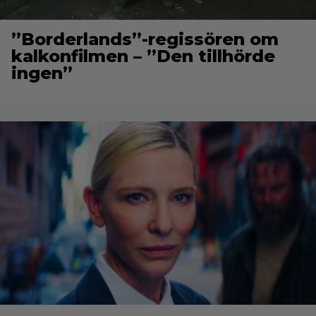
”Borderlands”-regissören om
kalkonfilmen – ”Den tillhörde
ingen”