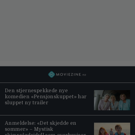
Den stjernespekkede nye
komedien «Pensjonskuppet» har
sluppet ny trailer
Anmeldelse: «Det skjedde en
sommer» – Mystisk