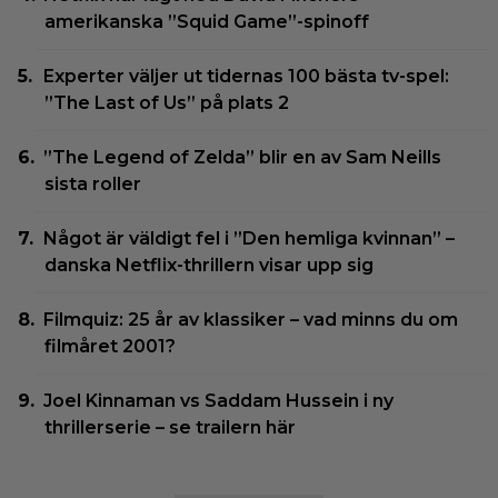
amerikanska ”Squid Game”-spinoff
Experter väljer ut tidernas 100 bästa tv-spel:
”The Last of Us” på plats 2
”The Legend of Zelda” blir en av Sam Neills
sista roller
Något är väldigt fel i ”Den hemliga kvinnan” –
danska Netflix-thrillern visar upp sig
Filmquiz: 25 år av klassiker – vad minns du om
filmåret 2001?
Joel Kinnaman vs Saddam Hussein i ny
thrillerserie – se trailern här