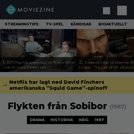
STREAMINGTIPS
TV-SPEL
KÄNDISAR
BIOAKTUELLT
1.
2.
SVT Play har precis lagt till 17 nya filmer
Experter väljer ut tidernas 1
– här är mina 3 bästa tips
tv-spel: ”The Last of Us” på plats
Netflix har lagt ned David Finchers
amerikanska ”Squid Game”-spinoff
Flykten från Sobibor
(1987)
DRAMA
HISTORISK
KRIG
1987