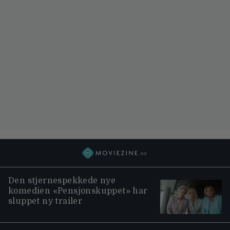
Den stjernespekkede nye
komedien «Pensjonskuppet» har
sluppet ny trailer