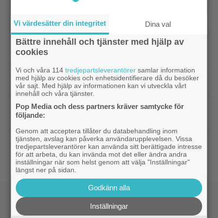
|
Från ”Heartstopper” till ”X-Men”? Kit
Casting
Connor kan bli nye Cyclops
Vi värdesätter din integritet
Dina val
Bättre innehåll och tjänster med hjälp av
|
Nya svenska filmen kallas ”årets
Bioaktuellt
cookies
charmigaste komedi” – nu på bio
Vi och våra 114
tredjepartsleverantörer
samlar information
|
Tidernas 30 bästa superhjältefilmer listade
DC
med hjälp av cookies och enhetsidentifierare då du besöker
– ”The Dark Knight” på plats 3
vår sajt. Med hjälp av informationen kan vi utveckla vårt
innehåll och våra tjänster.
Pop Media och dess partners kräver samtycke för
|
Elliot Page ”tappade andan” när han
Bioaktuellt
följande:
läste manus till ”The Odyssey”
Genom att acceptera tillåter du databehandling inom
tjänsten, avslag kan påverka användarupplevelsen. Vissa
|
Ny trailer till ”Ramayana” visar upp
Trailers
tredjepartsleverantörer kan använda sitt berättigade intresse
nästa maffiga fantasyfilm från Indien
för att arbeta, du kan invända mot det eller ändra andra
inställningar när som helst genom att välja "Inställningar"
längst ner på sidan.
Godkänn alla
Inställningar