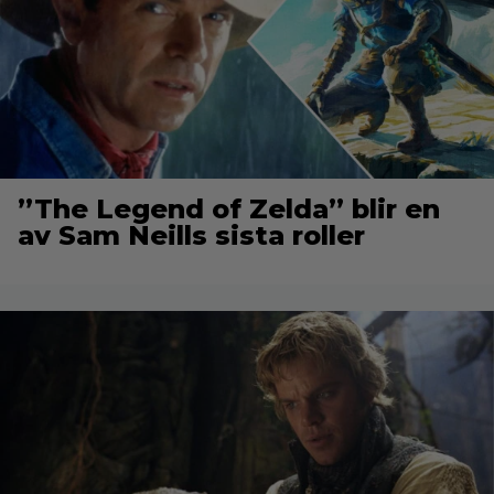
”The Legend of Zelda” blir en
av Sam Neills sista roller