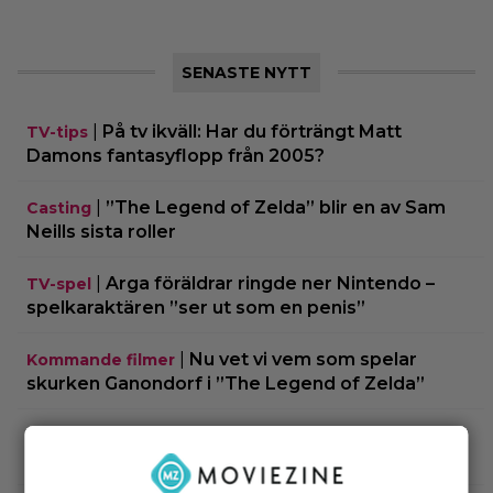
SENASTE NYTT
|
På tv ikväll: Har du förträngt Matt
TV-tips
Damons fantasyflopp från 2005?
|
”The Legend of Zelda” blir en av Sam
Casting
Neills sista roller
|
Arga föräldrar ringde ner Nintendo –
TV-spel
spelkaraktären ”ser ut som en penis”
|
Nu vet vi vem som spelar
Kommande filmer
skurken Ganondorf i ”The Legend of Zelda”
|
Jim Carrey klar för ny långfilm –
Casting
baserad på älskad animerad serie