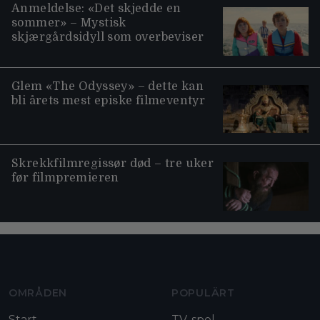
Anmeldelse: «Det skjedde en
sommer» – Mystisk
skjærgårdsidyll som overbeviser
Glem «The Odyssey» – dette kan
bli årets mest episke filmeventyr
Skrekkfilmregissør død – tre uker
før filmpremieren
Moviezine footer navigation
OMRÅDEN
POPULÄRT
Start
TV-spel