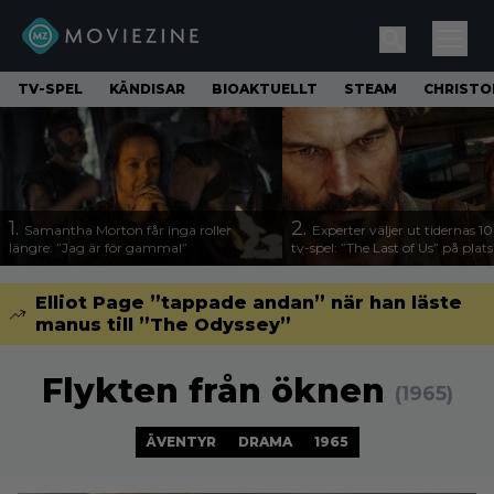
TV-SPEL
KÄNDISAR
BIOAKTUELLT
STEAM
CHRISTO
1.
2.
Samantha Morton får inga roller
Experter väljer ut tidernas 1
längre: ”Jag är för gammal”
tv-spel: ”The Last of Us” på plats
Elliot Page ”tappade andan” när han läste
manus till ”The Odyssey”
Flykten från öknen
(1965)
ÄVENTYR
DRAMA
1965