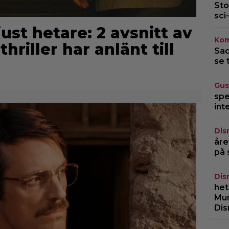
Sto
sci-
st hetare: 2 avsnitt av
Kom
riller har anlänt till
Sad
se 
Gus
spe
int
Dis
åre
på 
Dis
het
Mur
Dis