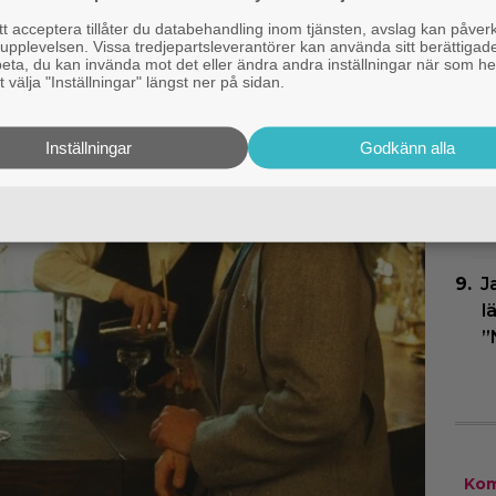
M
 acceptera tillåter du databehandling inom tjänsten, avslag kan påver
”
pplevelsen. Vissa tredjepartsleverantörer kan använda sitt berättigade
rbeta, du kan invända mot det eller ändra andra inställningar när som he
h
 välja "Inställningar" längst ner på sidan.
P
Inställningar
Godkänn alla
B
N
h
J
l
”
Kom