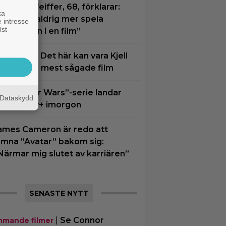
ichelle Pfeiffer, 68, förklarar:
ka
Kommer aldrig mer spela
 intresse
lst
uvudrollen i en film”
å tv ikväll: Det här kan vara Kjell
ergqvists mest sågade film
ästa ”Star Wars”-serie landar
Dataskydd
os Disney+ imorgon
ames Cameron är redo att
ämna ”Avatar” bakom sig:
Närmar mig slutet av karriären”
SENASTE NYTT
|
Se Connor
mande filmer