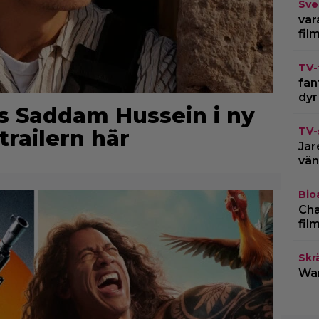
Sve
var
fil
TV-
fan
dyr
s Saddam Hussein i ny
TV-
 trailern här
Jar
vän
Bio
Cha
fil
Skr
War