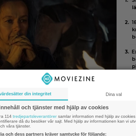
S
l
1
k
b
E
b
p
E
2
värdesätter din integritet
Dina val
H
innehåll och tjänster med hjälp av cookies
T
får inga roller längre:
åra 114
tredjepartsleverantörer
samlar information med hjälp av cookies
S
mal”
ntifierare då du besöker vår sajt. Med hjälp av informationen kan vi utv
f
ch våra tjänster.
a och dess partners kräver samtycke för följande: