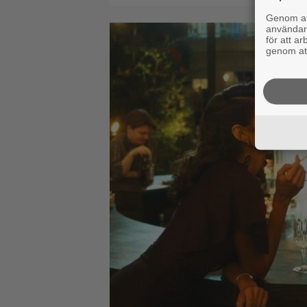
Genom att
användaru
för att a
genom att