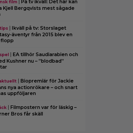
|
På tv ikväll: Det här kan
nsk film
a Kjell Bergqvists mest sågade
m
|
Ikväll på tv: Storslaget
tips
tasy-äventyr från 2015 blev en
 flopp
|
EA tillhör Saudiarabien och
spel
ed Kushner nu – ”blodbad”
tar
|
Biopremiär för Jackie
aktuellt
ns nya actionrökare – och snart
mas uppföljaren
|
Filmpostern var för läskig –
äck
ner Bros får skäll