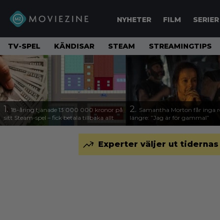
NYHETER
FILM
SERIER
TV-SPEL
KÄNDISAR
STEAM
STREAMINGTIPS
1.
2.
18-åring tjänade 13 000 000 kronor på
Samantha Morton får inga ro
sitt Steam-spel – fick betala tillbaka allt
längre: ”Jag är för gammal”
Experter väljer ut tidernas