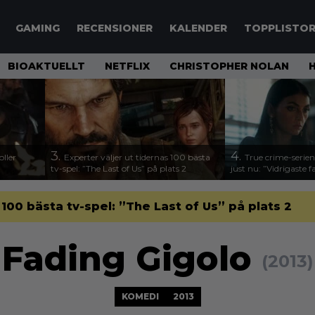
GAMING
RECENSIONER
KALENDER
TOPPLISTO
BIOAKTUELLT
NETFLIX
CHRISTOPHER NOLAN
3.
4.
ller
Experter väljer ut tidernas 100 bästa
True crime-serien
tv-spel: ”The Last of Us” på plats 2
just nu: ”Vidrigaste fa
 100 bästa tv-spel: ”The Last of Us” på plats 2
Fading Gigolo
(2013)
KOMEDI
2013