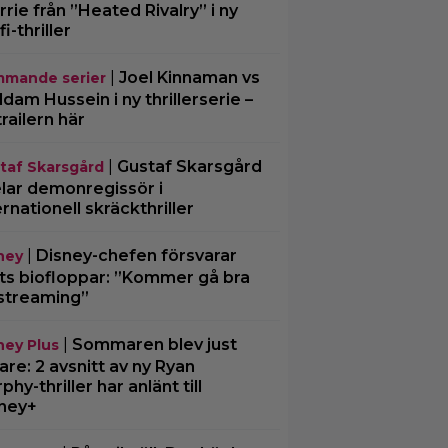
rrie från ”Heated Rivalry” i ny
fi-thriller
|
Joel Kinnaman vs
mande serier
dam Hussein i ny thrillerserie –
trailern här
|
Gustaf Skarsgård
taf Skarsgård
lar demonregissör i
ernationell skräckthriller
|
Disney-chefen försvarar
ney
ts biofloppar: ”Kommer gå bra
streaming”
|
Sommaren blev just
ney Plus
are: 2 avsnitt av ny Ryan
phy-thriller har anlänt till
ney+