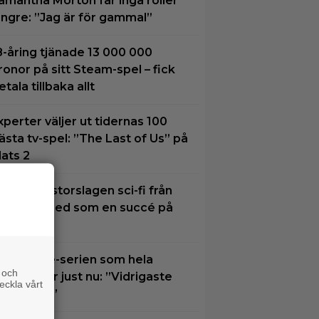
amantha Morton får inga roller
ängre: ”Jag är för gammal”
8-åring tjänade 13 000 000
ronor på sitt Steam-spel – fick
etala tillbaka allt
xperter väljer ut tidernas 100
ästa tv-spel: ”The Last of Us” på
lats 2
n visuellt storslagen sci-fi från
026 slår ned som en succé på
BO Max
rue crime-serien som hela
 och
verige ser just nu: ”Vidrigaste
eckla vårt
allet ever”