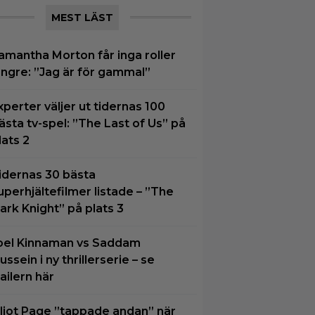
MEST LÄST
amantha Morton får inga roller
ängre: ”Jag är för gammal”
xperter väljer ut tidernas 100
ästa tv-spel: ”The Last of Us” på
lats 2
idernas 30 bästa
uperhjältefilmer listade – ”The
ark Knight” på plats 3
oel Kinnaman vs Saddam
ussein i ny thrillerserie – se
railern här
lliot Page ”tappade andan” när