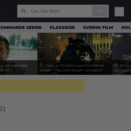
Sök
R
KOMMANDE SERIER
KLASSIKER
SVENSK FILM
HO
5.
6.
här kan vara Kjell
Tidernas 30 bästa superhjältefilmer
Ett ny
de film
listade – ”The Dark Knight” på plats 3
succé på 
2)