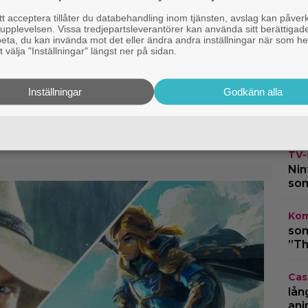
 acceptera tillåter du databehandling inom tjänsten, avslag kan påver
pplevelsen. Vissa tredjepartsleverantörer kan använda sitt berättigade
rbeta, du kan invända mot det eller ändra andra inställningar när som he
TV-
 välja "Inställningar" längst ner på sidan.
för
fan
Inställningar
Godkänn alla
ingde ner Nintendo –
Cas
en 
ser ut som en penis”
TV-
Nin
som
Kom
som
”Th
Cas
lån
ani