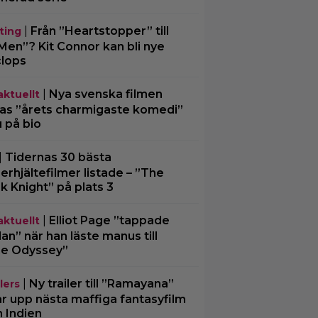
|
Från ”Heartstopper” till
ting
Men”? Kit Connor kan bli nye
lops
|
Nya svenska filmen
aktuellt
las ”årets charmigaste komedi”
u på bio
|
Tidernas 30 bästa
erhjältefilmer listade – ”The
k Knight” på plats 3
|
Elliot Page ”tappade
aktuellt
an” när han läste manus till
e Odyssey”
|
Ny trailer till ”Ramayana”
lers
ar upp nästa maffiga fantasyfilm
n Indien