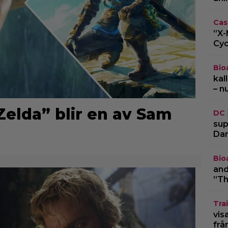
Cas
”X-
Cyc
Bio
kal
– n
elda” blir en av Sam
DC
sup
Dar
Bio
and
”Th
Trai
vis
frå