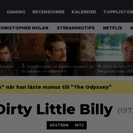
GAMING
RECENSIONER
KALENDER
TOPPLISTO
CHRISTOPHER NOLAN
STREAMINGTIPS
NETFLIX
3.
4.
00 bästa
Joel Kinnaman vs Saddam Hussein i ny
På tv ikväll: Det 
 2
thrillerserie – se trailern här
Bergqvists mest såga
” när han läste manus till ”The Odyssey”
Dirty Little Billy
(197
VÄSTERN
1972