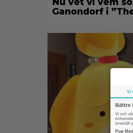
Nu vet vi vem s
Ganondorf i ”Th
Vi 
Bättre 
Vi och v
enhetside
innehåll o
Pop Medi