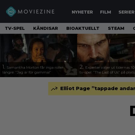
NYHETER
FILM
SERIER
TV-SPEL
KÄNDISAR
BIOAKTUELLT
STEAM
1.
2.
Samantha Morton får inga roller
Experter väljer ut tidernas 1
längre: ”Jag är för gammal”
tv-spel: ”The Last of Us” på plats
Elliot Page ”tappade andan