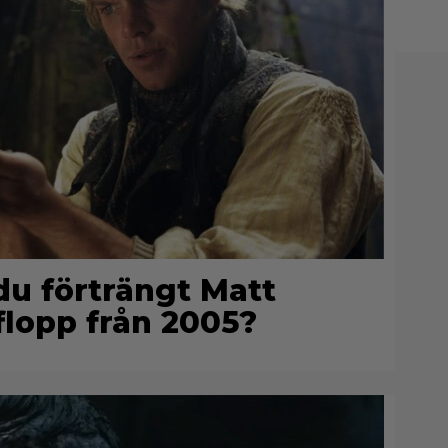
 du förträngt Matt
lopp från 2005?