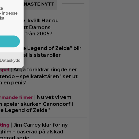
SENASTE NYTT
ka
 intresse
lst
|
På tv ikväll: Har du
tips
trängt Matt Damons
tasyflopp från 2005?
|
”The Legend of Zelda” blir
ting
av Sam Neills sista roller
Dataskydd
|
Arga föräldrar ringde ner
spel
tendo – spelkaraktären ”ser ut
 en penis”
|
Nu vet vi vem
mande filmer
 spelar skurken Ganondorf i
e Legend of Zelda”
|
Jim Carrey klar för ny
ting
gfilm – baserad på älskad
merad serie