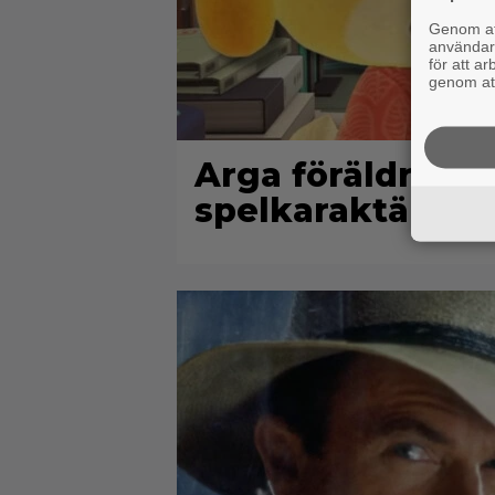
Genom att
användaru
för att a
genom att
Arga föräldrar r
spelkaraktären ”