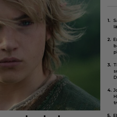
S
l
E
b
p
T
s
D
J
H
t
E