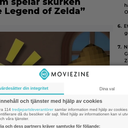
om spelar skurken
h
e Legend of Zelda”
O
E
g
N
G
Z
2
f
värdesätter din integritet
Dina val
J
innehåll och tjänster med hjälp av cookies
b
s
åra 114
tredjepartsleverantörer
samlar information med hjälp av cookies
ntifierare då du besöker vår sajt. Med hjälp av informationen kan vi utv
ch våra tjänster.
a och dess partners kräver samtycke för följande: