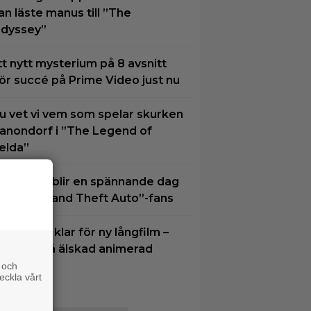
an läste manus till ”The
dyssey”
tt nytt mysterium på 8 avsnitt
ör succé på Prime Video just nu
u vet vi vem som spelar skurken
anondorf i ”The Legend of
elda”
7 augusti blir en spännande dag
ör alla ”Grand Theft Auto”-fans
im Carrey klar för ny långfilm –
aserad på älskad animerad
erie
 och
eckla vårt