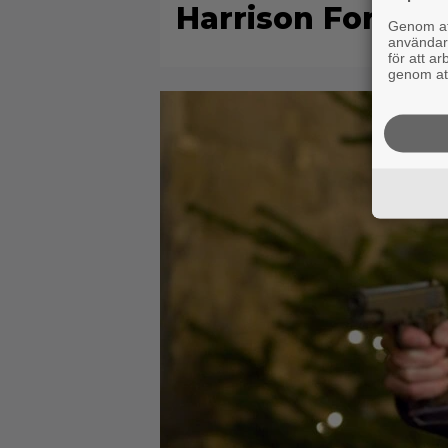
Harrison Ford är 
Genom att
användaru
för att a
genom att