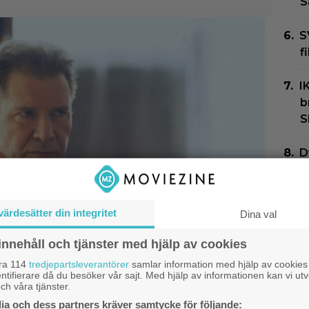
S
S
f
I
b
S
D
”
”
värdesätter din integritet
Dina val
I
k
innehåll och tjänster med hjälp av cookies
9
åra 114
tredjepartsleverantörer
samlar information med hjälp av cookies
ntifierare då du besöker vår sajt. Med hjälp av informationen kan vi utv
ch våra tjänster.
rtglömda thrillern som
a och dess partners kräver samtycke för följande: