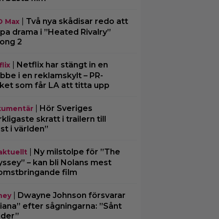
|
Två nya skådisar redo att
O Max
pa drama i ”Heated Rivalry”
ong 2
|
Netflix har stängt in en
lix
bbe i en reklamskylt – PR-
cket som får LA att titta upp
|
Hör Sveriges
umentär
ligaste skratt i trailern till
st i världen”
|
Ny milstolpe för ”The
aktuellt
ssey” – kan bli Nolans mest
omstbringande film
|
Dwayne Johnson försvarar
ney
iana” efter sågningarna: ”Sånt
der”