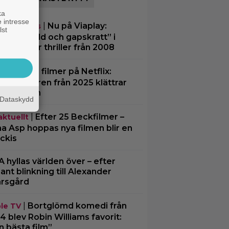
ka
 intresse
|
Nu på Viaplay:
eamingtips
lst
iliserat våld och gapskratt” i
rutsägbar thriller från 2008
|
3 nya filmer på Netflix:
lix
arsvinnaren från 2025 klättrar
topplistan
Dataskydd
|
Efter 25 Beckfilmer –
aktuellt
a Asp hoppas nya filmen blir en
ckis
A hyllas världen över – efter
ljant blinkning till Alexander
rsgård
|
Bortglömd komedi från
le TV
4 blev Robin Williams favorit:
n bästa film”