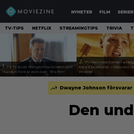
NYHETER
FILM
SERIER
TV-TIPS
NETFLIX
STREAMINGTIPS
TRIVIA
T
2.
Thrillern med Katherine Heigl
1.
På TV ikväll: Bortglömda thrillern som
bara 6 biobiljetter – historiens l
Harrison Ford är stolt över: ”Bra film”
intäkter
Dwayne Johnson försvarar 
Den und