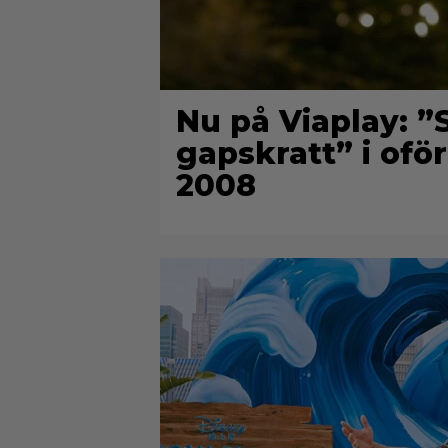
Nu på Viaplay: ”S
gapskratt” i oför
2008