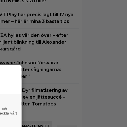
am Neills sista roller
VT Play har precis lagt till 17 nya
ilmer – här är mina 3 bästa tips
KEA hyllas världen över – efter
riljant blinkning till Alexander
karsgård
wayne Johnson försvarar
Vaiana” efter sågningarna:
Sånt händer”
natt på tv: Dyr filmatisering av
lassiker blev en jättesuccé –
7% på Rotten Tomatoes
 och
eckla vårt
SENASTE NYTT