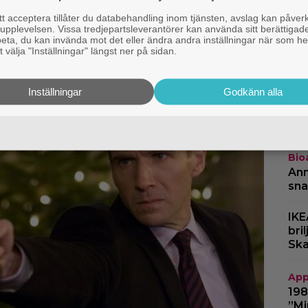
stolt över: ”Bra film”
 acceptera tillåter du databehandling inom tjänsten, avslag kan påver
pplevelsen. Vissa tredjepartsleverantörer kan använda sitt berättigade
Str
rbeta, du kan invända mot det eller ändra andra inställningar när som he
”St
 välja "Inställningar" längst ner på sidan.
ofö
Inställningar
Godkänn alla
Netf
Osc
på 
Bio
Ann
sna
IKE
bri
Ska
App
198
”Mi