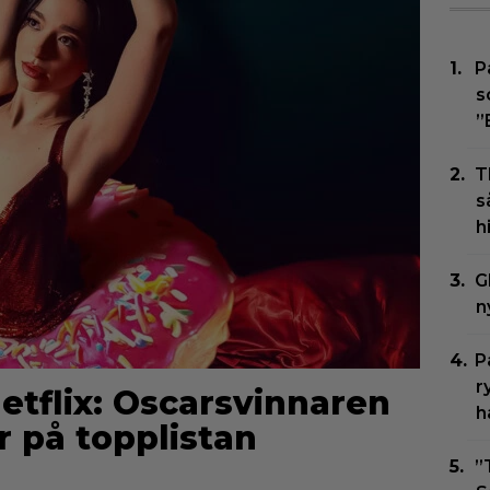
P
s
”
T
s
h
G
n
P
r
Netflix: Oscarsvinnaren
h
r på topplistan
”