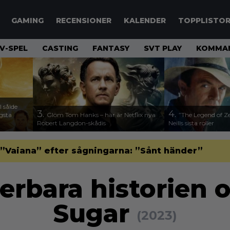
GAMING
RECENSIONER
KALENDER
TOPPLISTO
V-SPEL
CASTING
FANTASY
SVT PLAY
KOMMAN
 sålde
3.
4.
ägsta
Glöm Tom Hanks – här är Netflix nya
”The Legend of Ze
Robert Langdon-skådis
Neills sista roller
”Vaiana” efter sågningarna: ”Sånt händer”
erbara historien 
Sugar
(2023)