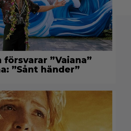
försvarar ”Vaiana”
na: ”Sånt händer”