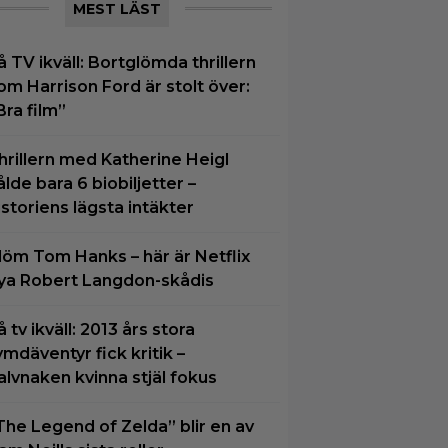
MEST LÄST
å TV ikväll: Bortglömda thrillern
om Harrison Ford är stolt över:
Bra film”
hrillern med Katherine Heigl
ålde bara 6 biobiljetter –
istoriens lägsta intäkter
löm Tom Hanks – här är Netflix
ya Robert Langdon-skådis
å tv ikväll: 2013 års stora
ymdäventyr fick kritik –
alvnaken kvinna stjäl fokus
The Legend of Zelda” blir en av