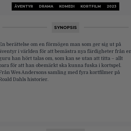
ÄVENTYR
DRAMA
KOMEDI
KORTFILM
2023
SYNOPSIS
En berättelse om en förmögen man som ger sig ut på
äventyr i världen för att bemästra nya färdigheter från e
guru han hört talas om, som kan se utan att titta – allt
bara för att han obemärkt ska kunna fuska i kortspel.
Från Wes Andersons samling med fyra kortfilmer på
Roald Dahls historier.