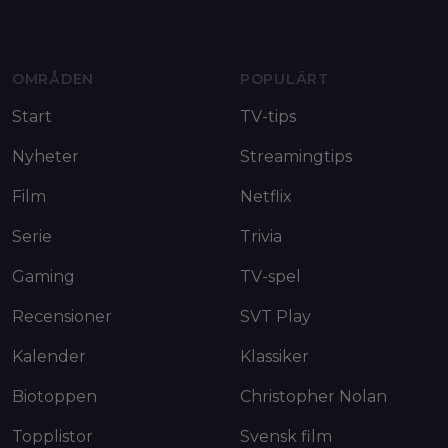
Moviezine footer navigation
OMRÅDEN
POPULÄRT
Start
TV-tips
Nyheter
Streamingtips
Film
Netflix
Serie
Trivia
Gaming
TV-spel
Recensioner
SVT Play
Kalender
Klassiker
Biotoppen
Christopher Nolan
Topplistor
Svensk film