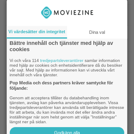
|
Kvällens tv-tips: Du kan inte ana
Streamingtips
vem som är mördaren i ”Beck” nummer 20
Vi värdesätter din integritet
Dina val
|
På tv ikväll: En av Nolans
Christopher Nolan
bästa filmer fyller 20 – gick nästan till en annan
Bättre innehåll och tjänster med hjälp av
regissör
cookies
|
På tv ikväll: Edward Norton gjorde sin
TV-spel
Vi och våra 114
tredjepartsleverantörer
samlar information
med hjälp av cookies och enhetsidentifierare då du besöker
hyllade filmdebut i denna skarpa thriller
vår sajt. Med hjälp av informationen kan vi utveckla vårt
innehåll och våra tjänster.
|
Sista säsongen av ”The Witcher”
Fantasy
Pop Media och dess partners kräver samtycke för
försenas – släpps 2027
följande:
Genom att acceptera tillåter du databehandling inom
|
Nu på Netflix: Tidlös krigsklassiker från
Netflix
tjänsten, avslag kan påverka användarupplevelsen. Vissa
1961 fick fullpott
tredjepartsleverantörer kan använda sitt berättigade intresse
för att arbeta, du kan invända mot det eller ändra andra
inställningar när som helst genom att välja "Inställningar"
|
”Hajen” i topp när Empires läsare
Klassiker
längst ner på sidan.
korar tidernas 100 bästa filmer
Godkänn alla