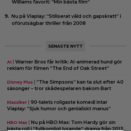
Williams favorit: ”Min bästa film”
Nu på Viaplay: ”Stiliserat våld och gapskratt” i
oförutsägbar thriller från 2008
SENASTE NYTT
|
Warner Bros får kritik: AI-animerad hund gör
AI
reklam för filmen ”The End of Oak Street”
|
”The Simpsons” kan ta slut efter 40
Disney Plus
säsonger – tror skådespelaren bakom Bart
|
90-talets roligaste komedi intar
Klassiker
Viaplay: ”Sjuk humor och genialiskt manus”
|
Nu på HBO Max: Tom Hardy gör sin
HBO Max
bästa roll i ”fullkomligt lysande” drama från 2013