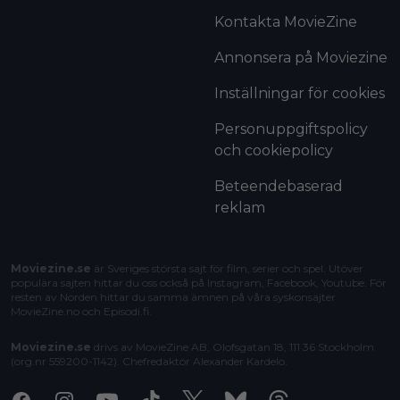
Kontakta MovieZine
Annonsera på Moviezine
Inställningar för cookies
Personuppgiftspolicy
och cookiepolicy
Beteendebaserad
reklam
Moviezine.se
är Sveriges största sajt för film, serier och spel. Utöver
populära sajten hittar du oss också på Instagram, Facebook, Youtube. För
resten av Norden hittar du samma ämnen på våra syskonsajter
MovieZine.no
och
Episodi.fi
.
Moviezine.se
drivs av MovieZine AB, Olofsgatan 18, 111 36 Stockholm
(org.nr 559200-1142). Chefredaktör
Alexander Kardelo
.
Facebook
Instagram
Youtube
Tiktok
X
Bluesky
Threads