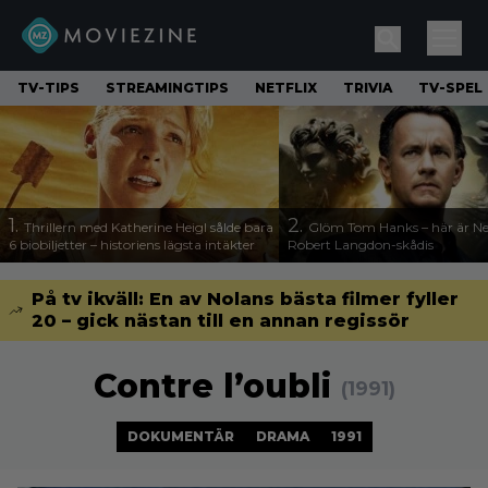
TV-TIPS
STREAMINGTIPS
NETFLIX
TRIVIA
TV-SPEL
1.
2.
Thrillern med Katherine Heigl sålde bara
Glöm Tom Hanks – här är Net
6 biobiljetter – historiens lägsta intäkter
Robert Langdon-skådis
På tv ikväll: En av Nolans bästa filmer fyller
20 – gick nästan till en annan regissör
Contre l’oubli
(1991)
DOKUMENTÄR
DRAMA
1991