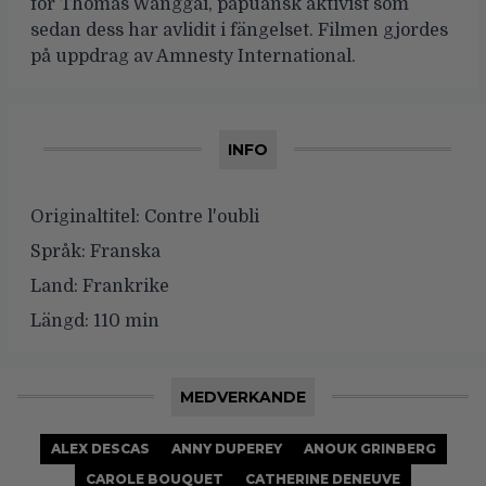
för Thomas Wanggai, papuansk aktivist som
sedan dess har avlidit i fängelset. Filmen gjordes
på uppdrag av Amnesty International.
INFO
Originaltitel:
Contre l'oubli
Språk:
Franska
Land:
Frankrike
Längd:
110 min
MEDVERKANDE
ALEX DESCAS
ANNY DUPEREY
ANOUK GRINBERG
CAROLE BOUQUET
CATHERINE DENEUVE