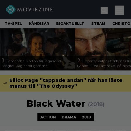
TV-SPEL
KÄNDISAR
BIOAKTUELLT
STEAM
CHRISTO
1.
2.
Samantha Morton får inga roller
Experter väljer ut tidernas 1
längre: ”Jag är för gammal”
tv-spel: ”The Last of Us” på plats
Elliot Page ”tappade andan” när han läste
manus till ”The Odyssey”
Black Water
(2018)
ACTION
DRAMA
2018