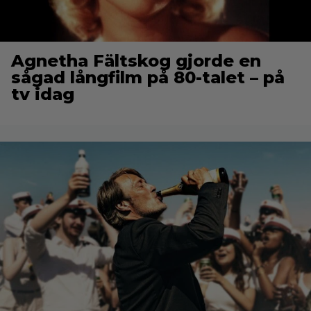
Agnetha Fältskog gjorde en
sågad långfilm på 80-talet – på
tv idag