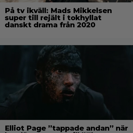
På tv ikväll: Mads Mikkelsen
super till rejält i tokhyllat
danskt drama från 2020
Elliot Page ”tappade andan” när