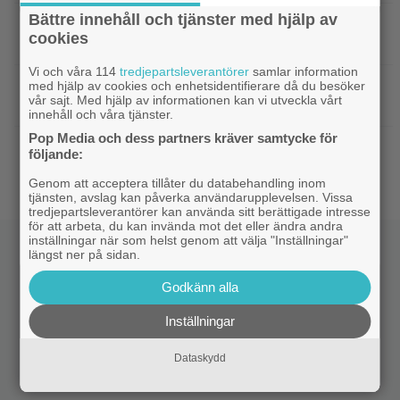
Bättre innehåll och tjänster med hjälp av
|
Nu vet vi vem som spelar
Kommande filmer
cookies
skurken Ganondorf i ”The Legend of Zelda”
Vi och våra 114
tredjepartsleverantörer
samlar information
|
Jim Carrey klar för ny långfilm –
Casting
med hjälp av cookies och enhetsidentifierare då du besöker
vår sajt. Med hjälp av informationen kan vi utveckla vårt
baserad på älskad animerad serie
innehåll och våra tjänster.
Pop Media och dess partners kräver samtycke för
|
Från ”Heartstopper” till ”X-Men”? Kit
Casting
följande:
Connor kan bli nye Cyclops
Genom att acceptera tillåter du databehandling inom
tjänsten, avslag kan påverka användarupplevelsen. Vissa
tredjepartsleverantörer kan använda sitt berättigade intresse
för att arbeta, du kan invända mot det eller ändra andra
inställningar när som helst genom att välja "Inställningar"
längst ner på sidan.
Godkänn alla
Inställningar
Dataskydd