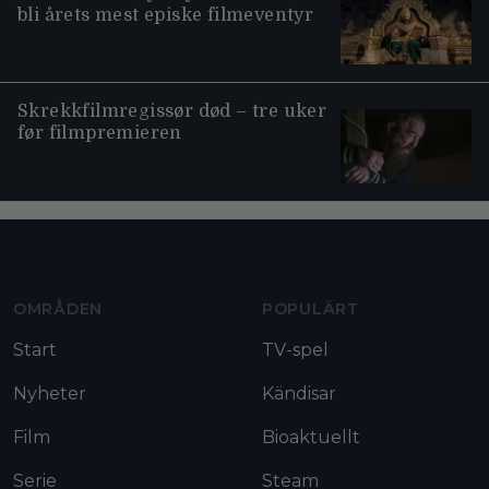
bli årets mest episke filmeventyr
Skrekkfilmregissør død – tre uker
før filmpremieren
Moviezine footer navigation
OMRÅDEN
POPULÄRT
Start
TV-spel
Nyheter
Kändisar
Film
Bioaktuellt
Serie
Steam