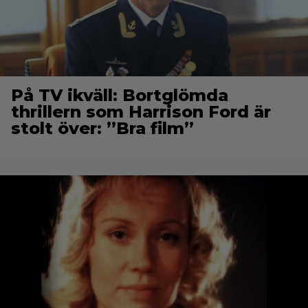
På TV ikväll: Bortglömda
thrillern som Harrison Ford är
stolt över: ”Bra film”