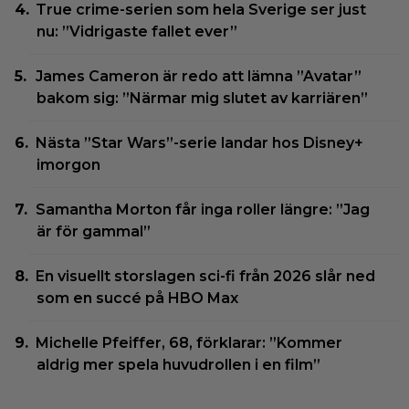
True crime-serien som hela Sverige ser just
nu: ”Vidrigaste fallet ever”
James Cameron är redo att lämna ”Avatar”
bakom sig: ”Närmar mig slutet av karriären”
Nästa ”Star Wars”-serie landar hos Disney+
imorgon
Samantha Morton får inga roller längre: ”Jag
är för gammal”
En visuellt storslagen sci-fi från 2026 slår ned
som en succé på HBO Max
Michelle Pfeiffer, 68, förklarar: ”Kommer
aldrig mer spela huvudrollen i en film”