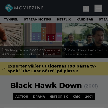
TV-SPEL
STREAMINGTIPS
NETFLIX
KÄNDISAR
STE
1.
2.
18-åring tjänade 13 000 000 kronor på
Glöm ”Harry Hole” – Netflix 
sitt Steam-spel – fick betala tillbaka allt
thrillerserie är svensk
Experter väljer ut tidernas 100 bästa tv-
spel: ”The Last of Us” på plats 2
Black Hawk Down
(2001)
ACTION
DRAMA
HISTORISK
KRIG
2001