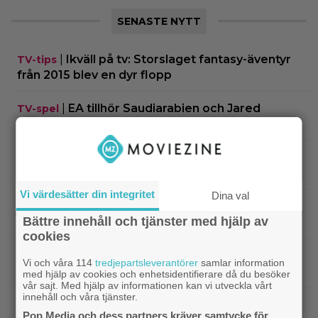
SENASTE NYTT
|
Ikväll på tv: Storslaget fantasy-äventyr
TV-tips
från 2015 blev en dyr flopp
|
EA tillhör Saudiarabien och Jared
TV-spel
Kushner nu – ”blodbad” väntar
|
Biopremiär för Jackie Chans nya
Bioaktuellt
actionrökare – och snart filmas uppföljaren
Vi värdesätter din integritet
Dina val
|
Filmpostern var för läskig – Warner Bros
Skräck
Bättre innehåll och tjänster med hjälp av
får skäll
cookies
|
Experter väljer ut tidernas 100 bästa tv-
TV-spel
Vi och våra 114
tredjepartsleverantörer
samlar information
spel: ”The Last of Us” på plats 2
med hjälp av cookies och enhetsidentifierare då du besöker
vår sajt. Med hjälp av informationen kan vi utveckla vårt
innehåll och våra tjänster.
|
Nästa ”Insidious” får svensk biopremiär
Skräck
Pop Media och dess partners kräver samtycke för