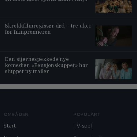
Skrekkfilmregissør død – tre uker
før filmpremieren
Den stjernespekkede nye
komedien «Pensjonskuppet» har
sluppet ny trailer
Moviezine footer navigation
OMRÅDEN
POPULÄRT
Start
TV-spel