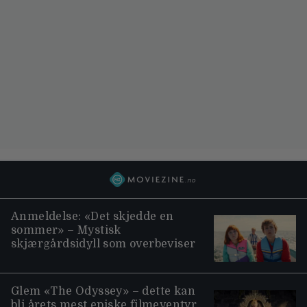
Anmeldelse: «Det skjedde en
sommer» – Mystisk
skjærgårdsidyll som overbeviser
Glem «The Odyssey» – dette kan
bli årets mest episke filmeventyr