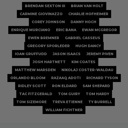
BRENDAN SEXTON III
BRIAN VAN HOLT
CARMINE GIOVINAZZO
CHARLIE HOFHEIMER
COREY JOHNSON
DANNY HOCH
ENRIQUE MURCIANO
ERIC BANA
EWAN MCGREGOR
EWEN BREMNER
GABRIEL CASSEUS
GREGORY SPORLEDER
HUGH DANCY
IOAN GRUFFUDD
JASON ISAACS
JEREMY PIVEN
JOSH HARTNETT
KIM COATES
MATTHEW MARSDEN
NIKOLAJ COSTER-WALDAU
ORLANDO BLOOM
RAZAAQ ADOTI
RICHARD TYSON
RIDLEY SCOTT
RON ELDARD
SAM SHEPARD
TAC FITZGERALD
TOM GUIRY
TOM HARDY
TOM SIZEMORE
TREVA ETIENNE
TY BURRELL
WILLIAM FICHTNER