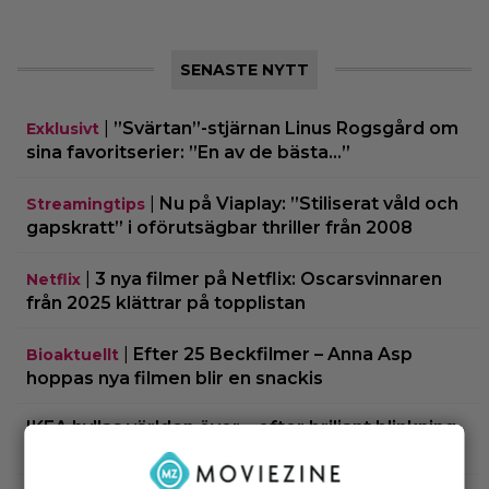
SENASTE NYTT
|
”Svärtan”-stjärnan Linus Rogsgård om
Exklusivt
sina favoritserier: ”En av de bästa…”
|
Nu på Viaplay: ”Stiliserat våld och
Streamingtips
gapskratt” i oförutsägbar thriller från 2008
|
3 nya filmer på Netflix: Oscarsvinnaren
Netflix
från 2025 klättrar på topplistan
|
Efter 25 Beckfilmer – Anna Asp
Bioaktuellt
hoppas nya filmen blir en snackis
IKEA hyllas världen över – efter briljant blinkning
till Alexander Skarsgård