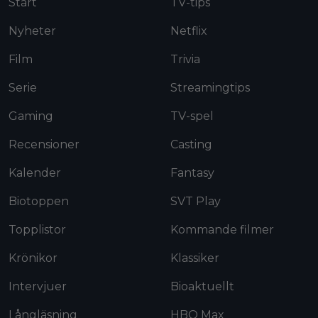
Start
TV-tips
Nyheter
Netflix
Film
Trivia
Serie
Streamingtips
Gaming
TV-spel
Recensioner
Casting
Kalender
Fantasy
Biotoppen
SVT Play
Topplistor
Kommande filmer
Krönikor
Klassiker
Intervjuer
Bioaktuellt
Långläsning
HBO Max