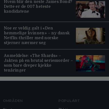
Hvem blir den neste James Bond?
Dette er de 007 heteste
kandidatene
Noe er veldig galt i «Den
hemmelige kvinnen» – ny dansk
Netflix-thriller med norske
stjerner nærmer seg
Anmeldelse: «The Shards» –
Jakten på en brutal seriemorder –
som bare dreper kjekke
tenåringer
Moviezine footer navigation
OMRÅDEN
POPULÄRT