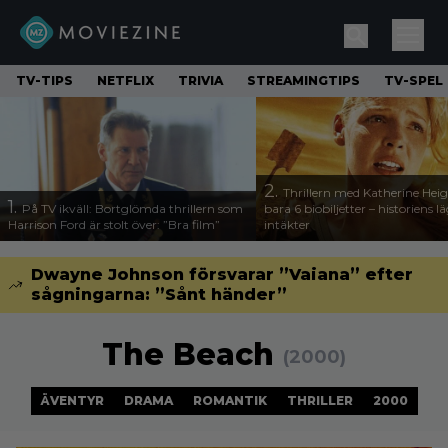
TV-TIPS
NETFLIX
TRIVIA
STREAMINGTIPS
TV-SPEL
2.
Thrillern med Katherine Heigl
1.
På TV ikväll: Bortglömda thrillern som
bara 6 biobiljetter – historiens l
Harrison Ford är stolt över: ”Bra film”
intäkter
Dwayne Johnson försvarar ”Vaiana” efter
sågningarna: ”Sånt händer”
The Beach
(2000)
ÄVENTYR
DRAMA
ROMANTIK
THRILLER
2000