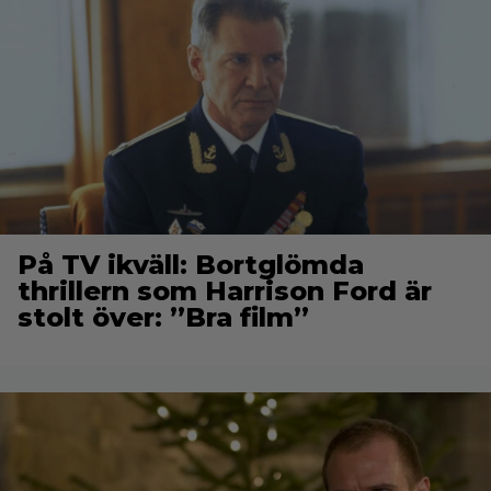
På TV ikväll: Bortglömda
thrillern som Harrison Ford är
stolt över: ”Bra film”