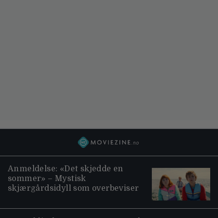
Anmeldelse: «Det skjedde en
sommer» – Mystisk
skjærgårdsidyll som overbeviser