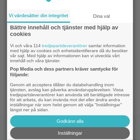
|
Bortglömd komedi från 1984 blev
Apple TV
Robin Williams favorit: ”Min bästa film”
Vi värdesätter din integritet
Dina val
|
Två nya skådisar redo att skapa
HBO Max
Bättre innehåll och tjänster med hjälp av
drama i ”Heated Rivalry” säsong 2
cookies
Vi och våra 114
tredjepartsleverantörer
samlar information
|
Netflix har stängt in en snubbe i en
Netflix
med hjälp av cookies och enhetsidentifierare då du besöker
reklamskylt – PR-tricket som får LA att titta upp
vår sajt. Med hjälp av informationen kan vi utveckla vårt
innehåll och våra tjänster.
|
Hör Sveriges märkligaste skratt i
Dokumentär
Pop Media och dess partners kräver samtycke för
följande:
trailern till ”Bäst i världen”
Genom att acceptera tillåter du databehandling inom
|
Ny milstolpe för ”The Odyssey” –
Bioaktuellt
tjänsten, avslag kan påverka användarupplevelsen. Vissa
tredjepartsleverantörer kan använda sitt berättigade intresse
kan bli Nolans mest inkomstbringande film
för att arbeta, du kan invända mot det eller ändra andra
inställningar när som helst genom att välja "Inställningar"
längst ner på sidan.
Godkänn alla
Inställningar