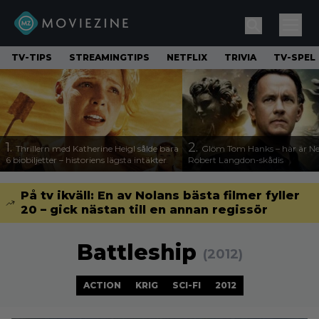
TV-TIPS
STREAMINGTIPS
NETFLIX
TRIVIA
TV-SPEL
1.
2.
Thrillern med Katherine Heigl sålde bara
Glöm Tom Hanks – här är Net
6 biobiljetter – historiens lägsta intäkter
Robert Langdon-skådis
På tv ikväll: En av Nolans bästa filmer fyller
20 – gick nästan till en annan regissör
Battleship
(2012)
ACTION
KRIG
SCI-FI
2012