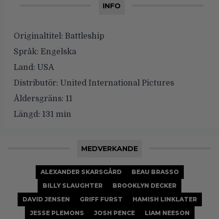
INFO
Originaltitel:
Battleship
Språk:
Engelska
Land:
USA
Distributör:
United International Pictures
Åldersgräns:
11
Längd:
131 min
MEDVERKANDE
ALEXANDER SKARSGÅRD
BEAU BRASSO
BILLY SLAUGHTER
BROOKLYN DECKER
DAVID JENSEN
GRIFF FURST
HAMISH LINKLATER
JESSE PLEMONS
JOSH PENCE
LIAM NEESON