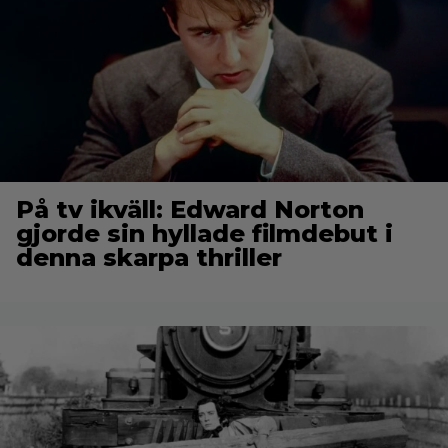
På tv ikväll: Edward Norton
gjorde sin hyllade filmdebut i
denna skarpa thriller