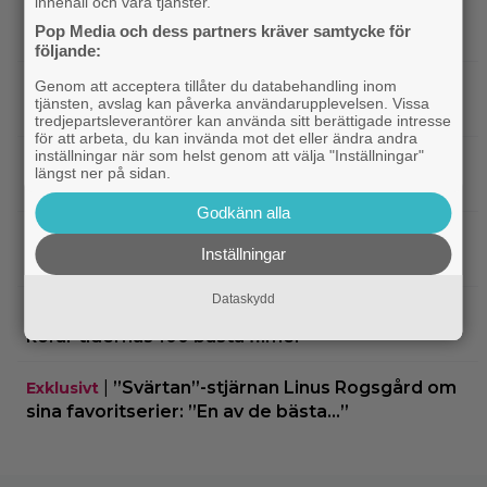
innehåll och våra tjänster.
bästa filmer fyller 20 – gick nästan till en annan
Pop Media och dess partners kräver samtycke för
regissör
följande:
Genom att acceptera tillåter du databehandling inom
|
På tv ikväll: Edward Norton gjorde sin
TV-spel
tjänsten, avslag kan påverka användarupplevelsen. Vissa
hyllade filmdebut i denna skarpa thriller
tredjepartsleverantörer kan använda sitt berättigade intresse
för att arbeta, du kan invända mot det eller ändra andra
inställningar när som helst genom att välja "Inställningar"
|
Sista säsongen av ”The Witcher”
Fantasy
längst ner på sidan.
försenas – släpps 2027
Godkänn alla
|
Nu på Netflix: Tidlös krigsklassiker från
Netflix
Inställningar
1961 fick fullpott
Dataskydd
|
”Hajen” i topp när Empires läsare
Klassiker
korar tidernas 100 bästa filmer
|
”Svärtan”-stjärnan Linus Rogsgård om
Exklusivt
sina favoritserier: ”En av de bästa…”