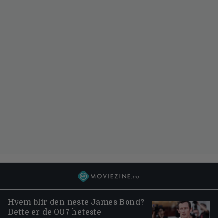
Hvem blir den neste James Bond?
Dette er de 007 heteste