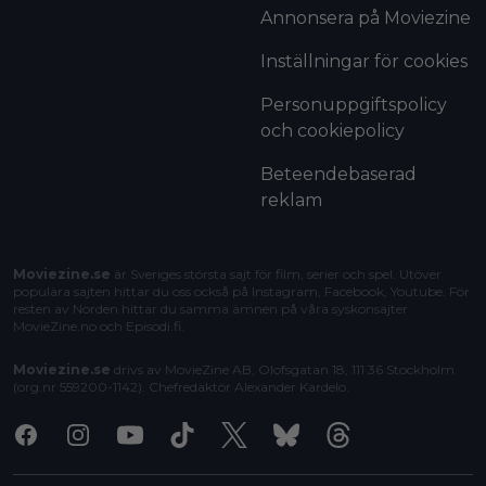
Annonsera på Moviezine
Inställningar för cookies
Personuppgiftspolicy
och cookiepolicy
Beteendebaserad
reklam
Moviezine.se
är Sveriges största sajt för film, serier och spel. Utöver
populära sajten hittar du oss också på Instagram, Facebook, Youtube. För
resten av Norden hittar du samma ämnen på våra syskonsajter
MovieZine.no
och
Episodi.fi
.
Moviezine.se
drivs av MovieZine AB, Olofsgatan 18, 111 36 Stockholm
(org.nr 559200-1142). Chefredaktör
Alexander Kardelo
.
Facebook
Instagram
Youtube
Tiktok
X
Bluesky
Threads