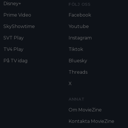
Disney+
FÖLJ OSS
Prime Video
Facebook
SkyShowtime
Youtube
SVT Play
Instagram
TV4 Play
Tiktok
På TV idag
Bluesky
Threads
X
ANNAT
Om MovieZine
Kontakta MovieZine