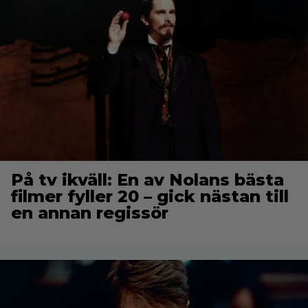
På tv ikväll: En av Nolans bästa
filmer fyller 20 – gick nästan till
en annan regissör