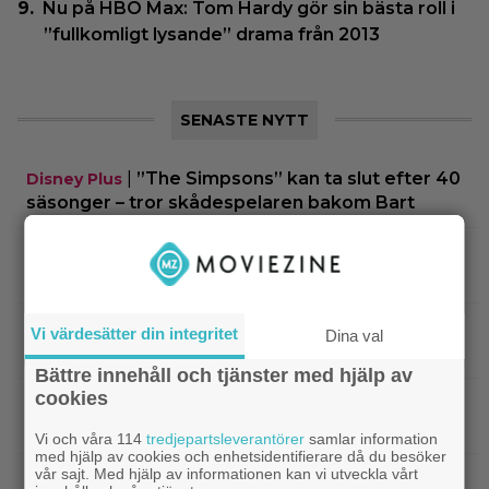
Nu på HBO Max: Tom Hardy gör sin bästa roll i
”fullkomligt lysande” drama från 2013
SENASTE NYTT
|
”The Simpsons” kan ta slut efter 40
Disney Plus
säsonger – tror skådespelaren bakom Bart
|
90-talets roligaste komedi intar
Klassiker
Viaplay: ”Sjuk humor och genialiskt manus”
|
Nu på HBO Max: Tom Hardy gör sin
HBO Max
Vi värdesätter din integritet
Dina val
bästa roll i ”fullkomligt lysande” drama från 2013
Bättre innehåll och tjänster med hjälp av
cookies
|
Kvällens tv-tips: Du kan inte ana
Streamingtips
vem som är mördaren i ”Beck” nummer 20
Vi och våra 114
tredjepartsleverantörer
samlar information
med hjälp av cookies och enhetsidentifierare då du besöker
vår sajt. Med hjälp av informationen kan vi utveckla vårt
|
På tv ikväll: En av Nolans
Christopher Nolan