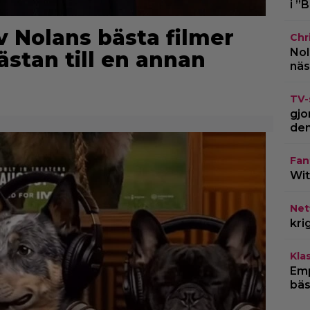
i ”
av Nolans bästa filmer
Chr
Nol
nästan till en annan
näs
TV-
gjo
den
Fan
Wit
Netf
kri
Kla
Emp
bäs