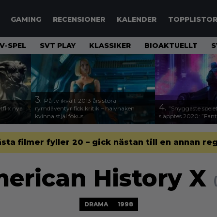
GAMING
RECENSIONER
KALENDER
TOPPLISTO
V-SPEL
SVT PLAY
KLASSIKER
BIOAKTUELLT
S
3.
På tv ikväll: 2013 års stora
4.
flix nya
rymdäventyr fick kritik – halvnaken
”Snyggaste spele
kvinna stjäl fokus
släpptes 2020: ”Fanta
ästa filmer fyller 20 – gick nästan till en annan re
erican History X
DRAMA
1998