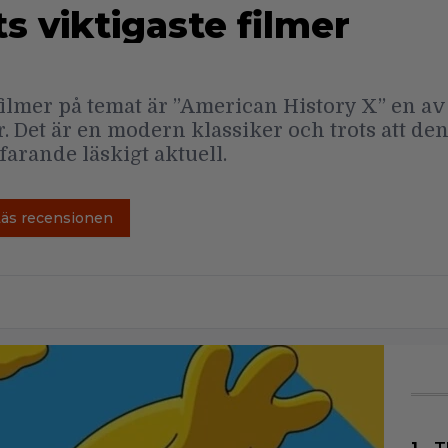
ts viktigaste filmer
filmer på temat är ”American History X” en av 
r. Det är en modern klassiker och trots att de
arande läskigt aktuell.
Läs recensionen