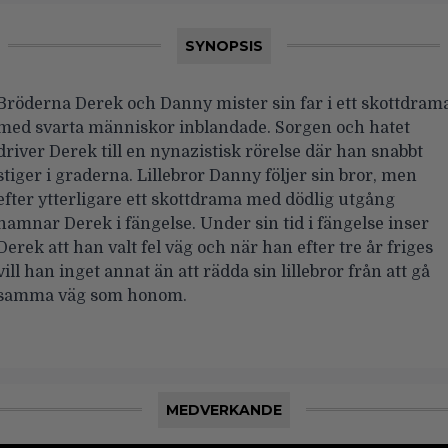
SYNOPSIS
Bröderna Derek och Danny mister sin far i ett skottdram
med svarta människor inblandade. Sorgen och hatet
driver Derek till en nynazistisk rörelse där han snabbt
stiger i graderna. Lillebror Danny följer sin bror, men
efter ytterligare ett skottdrama med dödlig utgång
hamnar Derek i fängelse. Under sin tid i fängelse inser
Derek att han valt fel väg och när han efter tre år friges
vill han inget annat än att rädda sin lillebror från att gå
samma väg som honom.
MEDVERKANDE