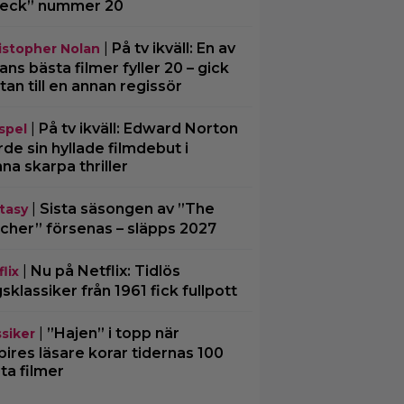
Beck” nummer 20
|
På tv ikväll: En av
istopher Nolan
ans bästa filmer fyller 20 – gick
tan till en annan regissör
|
På tv ikväll: Edward Norton
spel
rde sin hyllade filmdebut i
na skarpa thriller
|
Sista säsongen av ”The
tasy
cher” försenas – släpps 2027
|
Nu på Netflix: Tidlös
lix
gsklassiker från 1961 fick fullpott
|
”Hajen” i topp när
ssiker
ires läsare korar tidernas 100
ta filmer