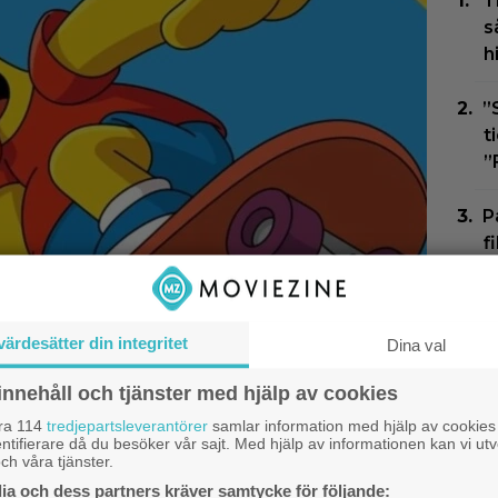
T
s
h
”
t
”
P
f
e
E
an ta slut efter 40
värdesätter din integritet
Dina val
k
 skådespelaren bakom
s
innehåll och tjänster med hjälp av cookies
åra 114
tredjepartsleverantörer
samlar information med hjälp av cookies
G
ntifierare då du besöker vår sajt. Med hjälp av informationen kan vi utv
n
ch våra tjänster.
a och dess partners kräver samtycke för följande: