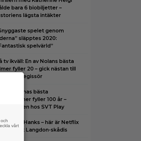
hrillern med Katherine Heigl
ålde bara 6 biobiljetter –
istoriens lägsta intäkter
Snyggaste spelet genom
iderna” släpptes 2020:
Fantastisk spelvärld”
å tv ikväll: En av Nolans bästa
ilmer fyller 20 – gick nästan till
n annan regissör
n av tidernas bästa
omedifilmer fyller 100 år –
treama den hos SVT Play
 och
löm Tom Hanks – här är Netflix
eckla vårt
ya Robert Langdon-skådis