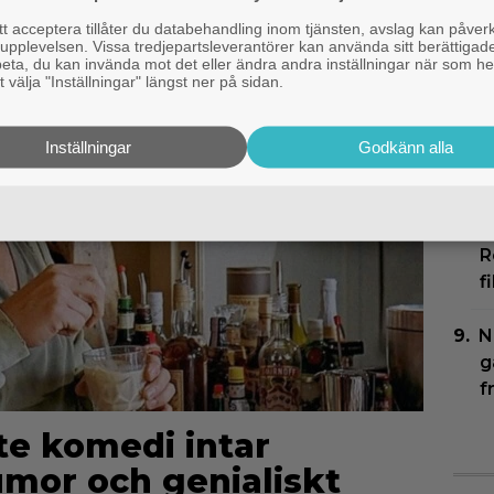
P
 acceptera tillåter du databehandling inom tjänsten, avslag kan påver
g
pplevelsen. Vissa tredjepartsleverantörer kan använda sitt berättigade
rbeta, du kan invända mot det eller ändra andra inställningar när som he
d
 välja "Inställningar" längst ner på sidan.
N
Inställningar
Godkänn alla
s
l
B
R
f
N
g
f
ste komedi intar
umor och genialiskt