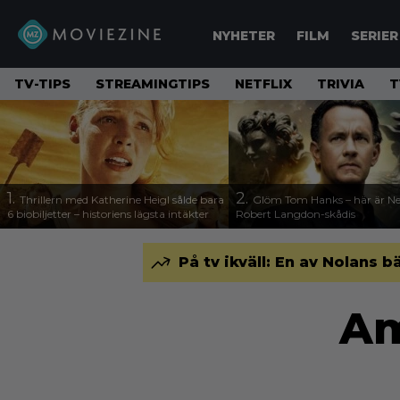
NYHETER
FILM
SERIER
TV-TIPS
STREAMINGTIPS
NETFLIX
TRIVIA
T
1.
2.
Thrillern med Katherine Heigl sålde bara
Glöm Tom Hanks – här är Net
6 biobiljetter – historiens lägsta intäkter
Robert Langdon-skådis
På tv ikväll: En av Nolans b
Am