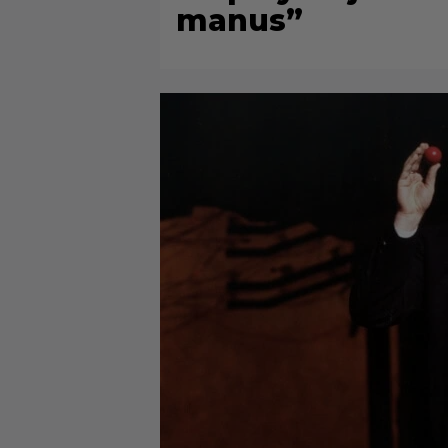
manus”