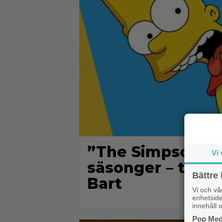
”The Simpsons” k
Vi 
säsonger – tror
Bättre 
Bart
Vi och v
enhetside
innehåll o
Pop Medi