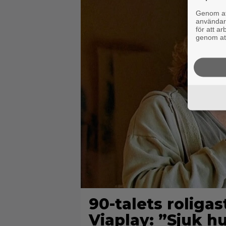
Genom att
användaru
för att a
genom att
90-talets roliga
Viaplay: ”Sjuk h