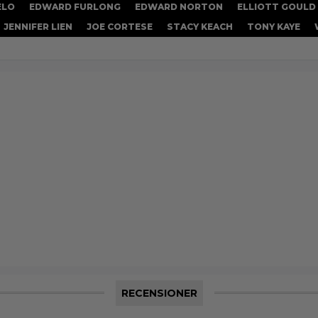
ELO
EDWARD FURLONG
EDWARD NORTON
ELLIOTT GOULD
JENNIFER LIEN
JOE CORTESE
STACY KEACH
TONY KAYE
RECENSIONER