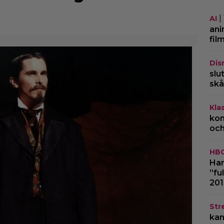
|
AI
ani
fil
Dis
slu
skå
Kla
kom
och
HB
Har
”fu
201
Str
kan