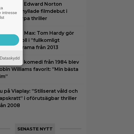
å tv ikväll: Edward Norton
ka
jorde sin hyllade filmdebut i
 intresse
lst
enna skarpa thriller
u på HBO Max: Tom Hardy gör
in bästa roll i ”fullkomligt
ysande” drama från 2013
Dataskydd
ortglömd komedi från 1984 blev
obin Williams favorit: ”Min bästa
ilm”
u på Viaplay: ”Stiliserat våld och
apskratt” i oförutsägbar thriller
rån 2008
SENASTE NYTT