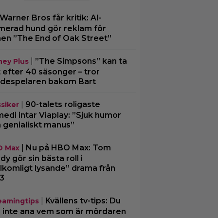
Warner Bros får kritik: AI-
merad hund gör reklam för
men ”The End of Oak Street”
|
”The Simpsons” kan ta
ney Plus
t efter 40 säsonger – tror
despelaren bakom Bart
|
90-talets roligaste
ssiker
edi intar Viaplay: ”Sjuk humor
 genialiskt manus”
|
Nu på HBO Max: Tom
O Max
dy gör sin bästa roll i
llkomligt lysande” drama från
3
|
Kvällens tv-tips: Du
eamingtips
 inte ana vem som är mördaren