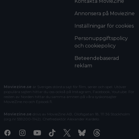
Kontakta MovieZine
Annonsera på Moviezine
Inställningar för cookies
Personuppgiftspolicy
och cookiepolicy
Beteendebaserad
reklam
Moviezine.se
är Sveriges största sajt för film, serier och spel. Utöver
populära sajten hittar du oss också på Instagram, Facebook, Youtube. För
resten av Norden hittar du samma ämnen på våra syskonsajter
MovieZine.no
och
Episodi.fi
.
Moviezine.se
drivs av MovieZine AB, Olofsgatan 18, 111 36 Stockholm
(org.nr 559200-1142). Chefredaktör
Alexander Kardelo
.
Facebook
Instagram
Youtube
Tiktok
X
Bluesky
Threads