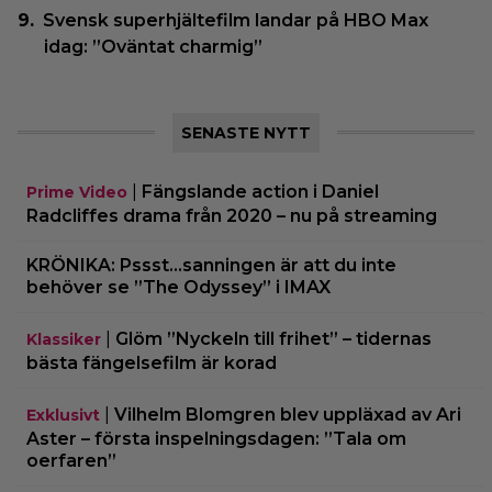
Svensk superhjältefilm landar på HBO Max
idag: ”Oväntat charmig”
SENASTE NYTT
|
Fängslande action i Daniel
Prime Video
Radcliffes drama från 2020 – nu på streaming
KRÖNIKA: Pssst…sanningen är att du inte
behöver se ”The Odyssey” i IMAX
|
Glöm ”Nyckeln till frihet” – tidernas
Klassiker
bästa fängelsefilm är korad
|
Vilhelm Blomgren blev uppläxad av Ari
Exklusivt
Aster – första inspelningsdagen: ”Tala om
oerfaren”