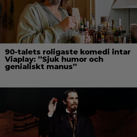
90-talets roligaste komedi intar
Viaplay: ”Sjuk humor och
genialiskt manus”