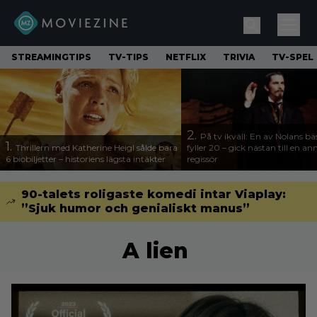
STREAMINGTIPS
TV-TIPS
NETFLIX
TRIVIA
TV-SPEL
2.
På tv ikväll: En av Nolans bä
1.
Thrillern med Katherine Heigl sålde bara
fyller 20 – gick nästan till en a
6 biobiljetter – historiens lägsta intäkter
regissör
90-talets roligaste komedi intar Viaplay:
”Sjuk humor och genialiskt manus”
A lien