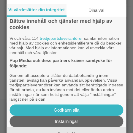
Vi värdesätter din integritet
Dina val
|
Netflix har stängt in en snubbe i en
Netflix
reklamskylt – PR-tricket som får LA att titta upp
Bättre innehåll och tjänster med hjälp av
cookies
|
Hör Sveriges märkligaste skratt i
Dokumentär
Vi och våra 114
tredjepartsleverantörer
samlar information
trailern till ”Bäst i världen”
med hjälp av cookies och enhetsidentifierare då du besöker
vår sajt. Med hjälp av informationen kan vi utveckla vårt
innehåll och våra tjänster.
|
Ny milstolpe för ”The Odyssey” –
Bioaktuellt
Pop Media och dess partners kräver samtycke för
kan bli Nolans mest inkomstbringande film
följande:
|
Dwayne Johnson försvarar ”Vaiana”
Disney
Genom att acceptera tillåter du databehandling inom
tjänsten, avslag kan påverka användarupplevelsen. Vissa
efter sågningarna: ”Sånt händer”
tredjepartsleverantörer kan använda sitt berättigade intresse
för att arbeta, du kan invända mot det eller ändra andra
inställningar när som helst genom att välja "Inställningar"
längst ner på sidan.
Godkänn alla
Inställningar