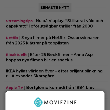
SENASTE NYTT
|
Nu på Viaplay: ”Stiliserat våld och
Streamingtips
gapskratt” i oförutsägbar thriller från 2008
|
3 nya filmer på Netflix: Oscarsvinnaren
Netflix
från 2025 klättrar på topplistan
|
Efter 25 Beckfilmer – Anna Asp
Bioaktuellt
hoppas nya filmen blir en snackis
IKEA hyllas världen över – efter briljant blinkning
till Alexander Skarsgård
|
Bortglömd komedi från 1984 blev
Apple TV
Robin Williams favorit: ”Min bästa film”
|
Två nya skådisar redo att skapa
HBO Max
drama i ”Heated Rivalry” säsong 2