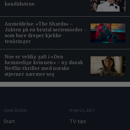
kandidatene
Anmeldelse: «The Shards» –
Jakten på en brutal seriemorder –
som bare dreper kjekke
tenåringer
Noe er veldig galt i «Den
hemmelige kvinnen» – ny dansk
Netflix-thriller med norske
stjerner nærmer seg
Moviezine footer navigation
OMRÅDEN
POPULÄRT
Start
TV-tips