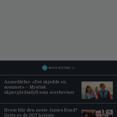
Anmeldelse: «Det skjedde en
sommer» – Mystisk
skjærgårdsidyll som overbeviser
Hvem blir den neste James Bond?
Dette er de 007 heteste