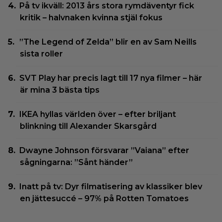
På tv ikväll: 2013 års stora rymdäventyr fick
kritik – halvnaken kvinna stjäl fokus
”The Legend of Zelda” blir en av Sam Neills
sista roller
SVT Play har precis lagt till 17 nya filmer – här
är mina 3 bästa tips
IKEA hyllas världen över – efter briljant
blinkning till Alexander Skarsgård
Dwayne Johnson försvarar ”Vaiana” efter
sågningarna: ”Sånt händer”
Inatt på tv: Dyr filmatisering av klassiker blev
en jättesuccé – 97% på Rotten Tomatoes