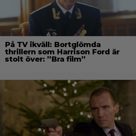
På TV ikväll: Bortglömda
thrillern som Harrison Ford är
stolt över: ”Bra film”