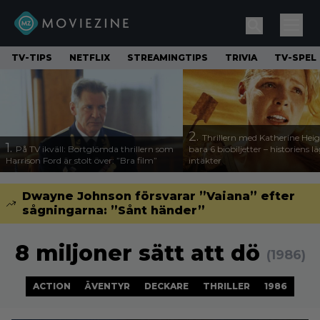
TV-TIPS
NETFLIX
STREAMINGTIPS
TRIVIA
TV-SPEL
2.
Thrillern med Katherine Heigl
1.
På TV ikväll: Bortglömda thrillern som
bara 6 biobiljetter – historiens l
Harrison Ford är stolt över: ”Bra film”
intäkter
Dwayne Johnson försvarar ”Vaiana” efter
sågningarna: ”Sånt händer”
8 miljoner sätt att dö
(1986)
ACTION
ÄVENTYR
DECKARE
THRILLER
1986