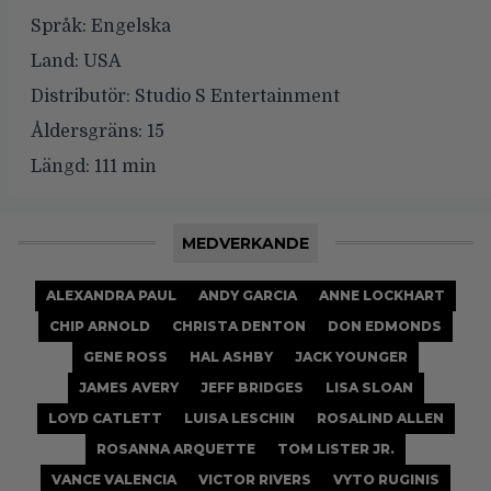
Språk:
Engelska
Land:
USA
Distributör:
Studio S Entertainment
Åldersgräns:
15
Längd:
111 min
MEDVERKANDE
ALEXANDRA PAUL
ANDY GARCIA
ANNE LOCKHART
CHIP ARNOLD
CHRISTA DENTON
DON EDMONDS
GENE ROSS
HAL ASHBY
JACK YOUNGER
JAMES AVERY
JEFF BRIDGES
LISA SLOAN
LOYD CATLETT
LUISA LESCHIN
ROSALIND ALLEN
ROSANNA ARQUETTE
TOM LISTER JR.
VANCE VALENCIA
VICTOR RIVERS
VYTO RUGINIS