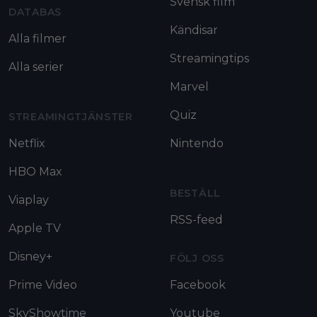
Svensk film
DATABAS
Kändisar
Alla filmer
Streamingtips
Alla serier
Marvel
Quiz
STREAMINGTJÄNSTER
Netflix
Nintendo
HBO Max
BESTÄLL
Viaplay
RSS-feed
Apple TV
Disney+
FÖLJ OSS
Prime Video
Facebook
SkyShowtime
Youtube