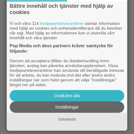
Bättre innehåll och tjänster med hjälp av
|
Netflix har lagt ned David Finchers
Netflix
cookies
amerikanska ”Squid Game”-spinoff
Vi och våra 114
tredjepartsleverantörer
samlar information
med hjälp av cookies och enhetsidentifierare då du besöker
|
När kommer ”Michael 2”?
Kommande filmer
vår sajt. Med hjälp av informationen kan vi utveckla vårt
innehåll och våra tjänster.
Lionsgate-chefen har ett svar
Pop Media och dess partners kräver samtycke för
följande:
|
Adam Sandler återförenar
Kommande filmer
gänget i ”Grown Ups 3” – delar en första bild
Genom att acceptera tillåter du databehandling inom
tjänsten, avslag kan påverka användarupplevelsen. Vissa
tredjepartsleverantörer kan använda sitt berättigade intresse
|
Minnie Driver skadad i otäck bilolycka:
Kändisar
för att arbeta, du kan invända mot det eller ändra andra
”Tacksam att jag lever”
inställningar när som helst genom att välja "Inställningar"
längst ner på sidan.
|
Något är väldigt fel i ”Den hemliga
Netflix
Godkänn alla
kvinnan” – danska Netflix-thrillern visar upp sig
Inställningar
|
Regissören Gareth Edwards flyr
Jurassic World
Dataskydd
nästa ”Jurassic World” – jakten på ersättare
igång