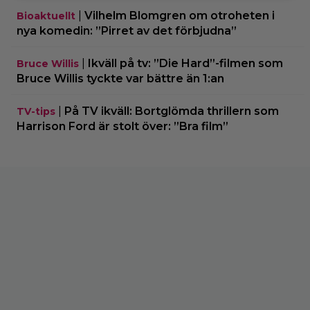
|
Vilhelm Blomgren om otroheten i
Bioaktuellt
nya komedin: ”Pirret av det förbjudna”
|
Ikväll på tv: ”Die Hard”-filmen som
Bruce Willis
Bruce Willis tyckte var bättre än 1:an
|
På TV ikväll: Bortglömda thrillern som
TV-tips
Harrison Ford är stolt över: ”Bra film”