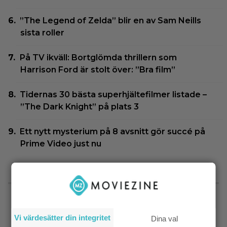
”The Legend of Zelda” blir en av Sam Neills
sista roller
På TV ikväll: Bortglömda thrillern som
Harrison Ford är stolt över: ”Bra film”
Tidernas 30 bästa superhjältefilmer listade –
”The Dark Knight” på plats 3
Ett nytt mysterium på 8 avsnitt gör succé på
Prime Video just nu
SENASTE NYTT
|
Filmquiz: 25 år av klassiker – vad minns du
Quiz
Vi värdesätter din integritet
Dina val
om filmåret 2001?