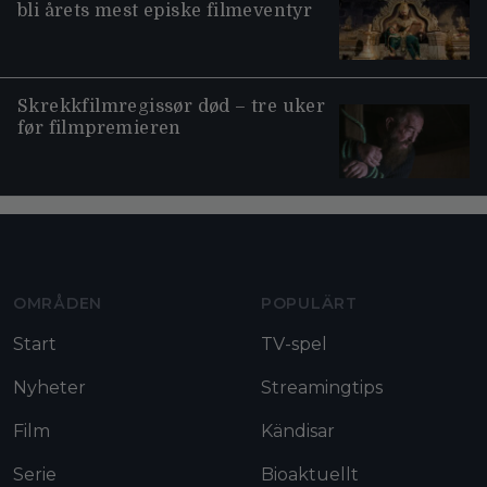
bli årets mest episke filmeventyr
Skrekkfilmregissør død – tre uker
før filmpremieren
Moviezine footer navigation
OMRÅDEN
POPULÄRT
Start
TV-spel
Nyheter
Streamingtips
Film
Kändisar
Serie
Bioaktuellt