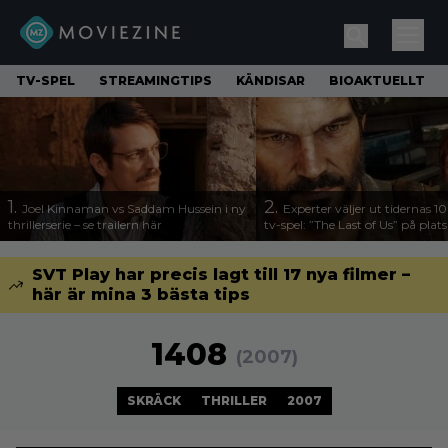
TV-SPEL
STREAMINGTIPS
KÄNDISAR
BIOAKTUELLT
1.
2.
Joel Kinnaman vs Saddam Hussein i ny
Experter väljer ut tidernas 1
thrillerserie – se trailern här
tv-spel: ”The Last of Us” på plats
SVT Play har precis lagt till 17 nya filmer –
här är mina 3 bästa tips
1408
(2007)
SKRÄCK
THRILLER
2007