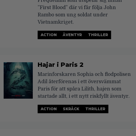
Prequelfilm som utspelar sig innan
”First Blood” där vi får följa John
Rambo som ung soldat under
Vietnamkriget.
ACTION
ÄVENTYR
THRILLER
Hajar i Paris 2
Marinforskaren Sophia och flodpolisen
Adil återförenas i ett översvämmat
Paris för att spåra Lilith, hajen som
startade allt, i ett nytt riskfyllt äventyr.
ACTION
SKRÄCK
THRILLER