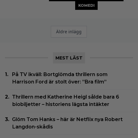
KOMEDI
Inläggsnavigering
Äldre inlägg
MEST LÄST
På TV ikväll: Bortglömda thrillern som
Harrison Ford är stolt över: ”Bra film”
Thrillern med Katherine Heigl sålde bara 6
biobiljetter – historiens lägsta intäkter
Glöm Tom Hanks – här är Netflix nya Robert
Langdon-skådis