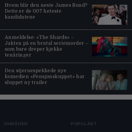
Hvem blir den neste James Bond?
Dette er de 007 heteste
kandidatene
Anmeldelse: «The Shards» –
Jakten på en brutal seriemorder –
som bare dreper kjekke
tenåringer
Den stjernespekkede nye
komedien «Pensjonskuppet» har
sluppet ny trailer
Moviezine footer navigation
OMRÅDEN
POPULÄRT