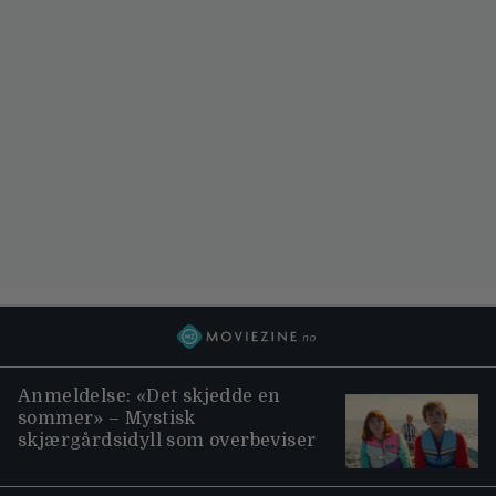
Anmeldelse: «Det skjedde en
sommer» – Mystisk
skjærgårdsidyll som overbeviser