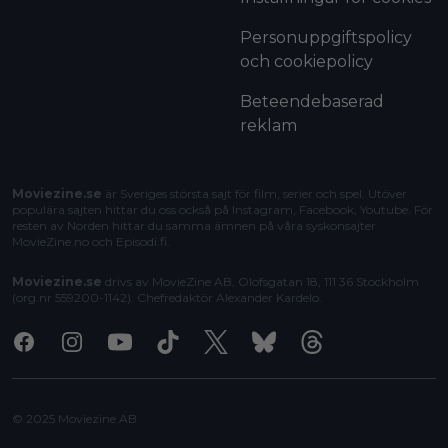
Personuppgiftspolicy
och cookiepolicy
Beteendebaserad
reklam
Moviezine.se
är Sveriges största sajt för film, serier och spel. Utöver
populära sajten hittar du oss också på Instagram, Facebook, Youtube. För
resten av Norden hittar du samma ämnen på våra syskonsajter
MovieZine.no
och
Episodi.fi
.
Moviezine.se
drivs av MovieZine AB, Olofsgatan 18, 111 36 Stockholm
(org.nr 559200-1142). Chefredaktör
Alexander Kardelo
.
Facebook
Instagram
Youtube
Tiktok
X
Bluesky
Threads
© 2025 Moviezine AB