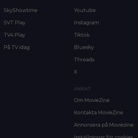
SkyShowtime
Youtube
SVT Play
Instagram
TV4 Play
Tiktok
På TV idag
Bluesky
Threads
X
ANNAT
Om MovieZine
Kontakta MovieZine
Annonsera på Moviezine
Inställningar för cookies