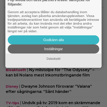
följande:
SENASTE NYTT
Genom att acceptera tillåter du databehandling inom
tjänsten, avslag kan påverka användarupplevelsen. Vissa
tredjepartsleverantörer kan använda sitt berättigade intresse
|
Två nya skådisar redo att skapa
HBO Max
för att arbeta, du kan invända mot det eller ändra andra
drama i ”Heated Rivalry” säsong 2
inställningar när som helst genom att välja "Inställningar"
längst ner på sidan.
|
Netflix har stängt in en snubbe i en
Netflix
Godkänn alla
reklamskylt – PR-tricket som får LA att titta upp
Inställningar
|
Hör Sveriges märkligaste skratt i
Dokumentär
trailern till ”Bäst i världen”
Dataskydd
|
Ny milstolpe för ”The Odyssey” –
Bioaktuellt
kan bli Nolans mest inkomstbringande film
|
Dwayne Johnson försvarar ”Vaiana”
Disney
efter sågningarna: ”Sånt händer”
|
Undvik på tv: 2019 kom en skrämmande
TV-tips