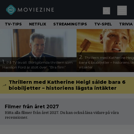
TV-TIPS
NETFLIX
STREAMINGTIPS
TV-SPEL
TRIVIA
2.
Thrillern med Katherine Heigl
1.
På TV ikväll: Bortglömda thrillern som
bara 6 biobiljetter – historiens l
Harrison Ford är stolt över: ”Bra film”
intäkter
Thrillern med Katherine Heigl sålde bara 6
biobiljetter – historiens lägsta intäkter
Filmer från året 2027
Hitta alla filmer från året 2027. Du kan också läsa vidare på våra
recensioner
.