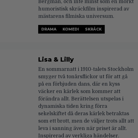
Bergman, och inte minst som en mörkt
humoristisk skräckfilm inspirerad av
mästarens filmiska universum.
DRAMA
KOMEDI
SKRÄCK
Lisa & Lilly
En sommarnatt i 1910-talets Stockholm
smyger två tonårsflickor ut för att gå
på en förbjuden dans, där en kyss
väcker en kärlek som kommer att
förändra allt. Berättelsen utspelas i
dynamiska tiden kring förra
sekelskiftet då deras kärlek betraktas
som ett brott, men de väljer trots allt att
leva i sanning även när priset är allt.
Inspirerad av verkliga händelser.