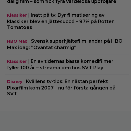
dålig film – som fick fyra värdelösa uppföljare
|
Inatt på tv: Dyr filmatisering av
Klassiker
klassiker blev en jättesuccé – 97% på Rotten
Tomatoes
|
Svensk superhjältefilm landar på HBO
HBO Max
Max idag: ”Oväntat charmig”
|
En av tidernas bästa komedifilmer
Klassiker
fyller 100 år – streama den hos SVT Play
|
Kvällens tv-tips: En nästan perfekt
Disney
Pixarfilm kom 2007 – nu för första gången på
SVT