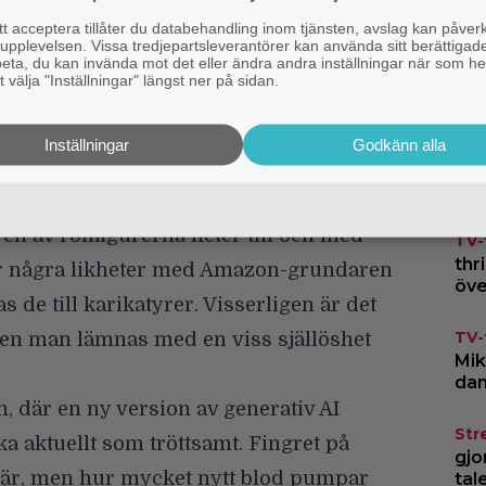
s
ket. Dynamiken i grabbgänget och deras
 acceptera tillåter du databehandling inom tjänsten, avslag kan påver
pplevelsen. Vissa tredjepartsleverantörer kan använda sitt berättigade
lmens främsta underhållningsvärde
rbeta, du kan invända mot det eller ändra andra inställningar när som he
 välja "Inställningar" längst ner på sidan.
och den ambivalens som genomsyrade
ärleken till karaktärerna. Kvartetten i
Bru
Inställningar
Godkänn alla
er än de stereotyper till rikemanssvin
fil
bät
 finns tydliga kopplingar till
en av rollfigurerna heter till och med
TV-
thr
ar några likheter med Amazon-grundaren
öve
de till karikatyrer. Visserligen är det
TV-
en man lämnas med en viss själlöshet
Mik
dan
n, där en ny version av generativ AI
Str
ka aktuellt som tröttsamt. Fingret på
gjo
 där, men hur mycket nytt blod pumpar
tal