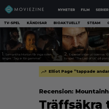
NYHETER
FILM
SERIER
TV-SPEL
KÄNDISAR
BIOAKTUELLT
STEAM
1.
2.
Samantha Morton får inga roller
Experter väljer ut tidernas 1
längre: ”Jag är för gammal”
tv-spel: ”The Last of Us” på plats
Elliot Page ”tappade andan
Recension: Mountain
Träffsäkra 