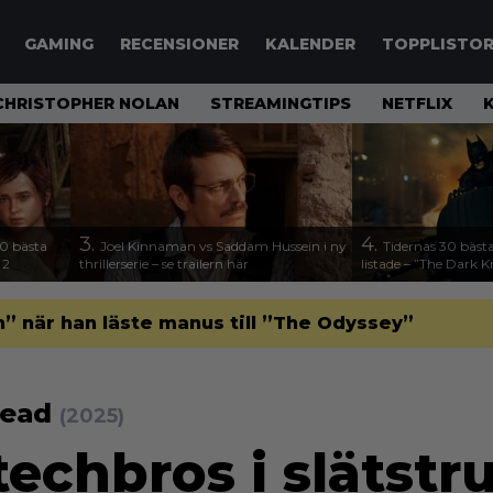
GAMING
RECENSIONER
KALENDER
TOPPLISTO
CHRISTOPHER NOLAN
STREAMINGTIPS
NETFLIX
3.
4.
00 bästa
Joel Kinnaman vs Saddam Hussein i ny
Tidernas 30 bästa
 2
thrillerserie – se trailern här
listade – ”The Dark K
” när han läste manus till ”The Odyssey”
head
(2025)
techbros i slätstr