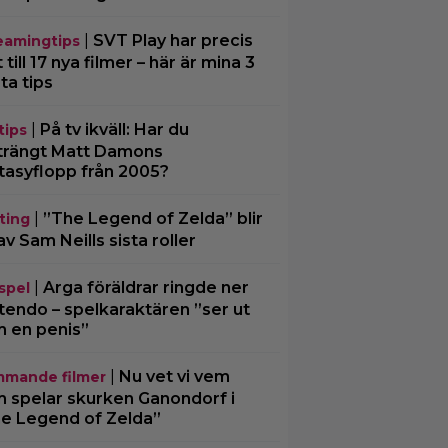
|
SVT Play har precis
eamingtips
 till 17 nya filmer – här är mina 3
ta tips
|
På tv ikväll: Har du
tips
trängt Matt Damons
tasyflopp från 2005?
|
”The Legend of Zelda” blir
ting
av Sam Neills sista roller
|
Arga föräldrar ringde ner
spel
tendo – spelkaraktären ”ser ut
 en penis”
|
Nu vet vi vem
mande filmer
 spelar skurken Ganondorf i
e Legend of Zelda”