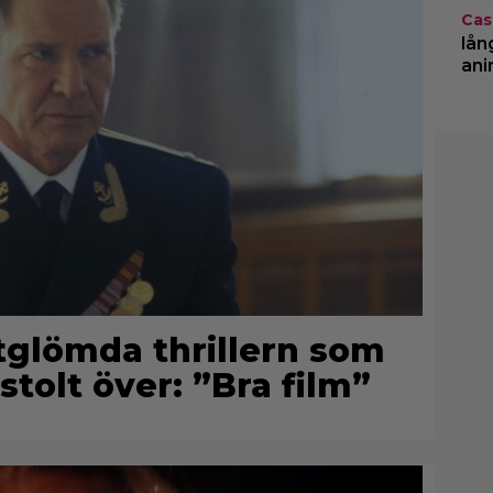
Cas
lån
ani
rtglömda thrillern som
stolt över: ”Bra film”