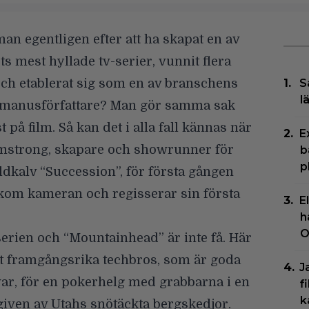
an egentligen efter att ha skapat en av
ts mest hyllade tv-serier, vunnit flera
h etablerat sig som en av branschens
S
l
 manusförfattare? Man gör samma sak
t på film. Så kan det i alla fall kännas när
E
mstrong, skapare och showrunner för
b
p
dkalv “Succession”, för första gången
akom kameran och regisserar sin första
E
h
O
erien och “Mountainhead” är inte få. Här
t framgångsrika techbros, som är goda
J
ar, för en pokerhelg med grabbarna i en
f
k
ven av Utahs snötäckta bergskedjor.