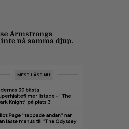
esse Armstrongs
s inte nå samma djup.
MEST LÄST NU
idernas 30 bästa
uperhjältefilmer listade – ”The
ark Knight” på plats 3
lliot Page ”tappade andan” när
an läste manus till ”The Odyssey”