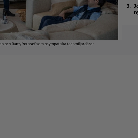
J
n
man och Ramy Youssef som osympatiska techmiljardärer.