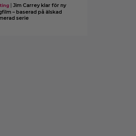
|
Jim Carrey klar för ny
ting
gfilm – baserad på älskad
merad serie