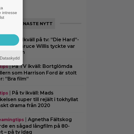
erie
ka
 intresse
lst
SENASTE NYTT
|
Ikväll på tv: ”Die Hard”-
ce Willis
men som Bruce Willis tyckte var
tre än 1:an
Dataskydd
|
På TV ikväll: Bortglömda
tips
illern som Harrison Ford är stolt
r: ”Bra film”
|
På tv ikväll: Mads
tips
kelsen super till rejält i tokhyllat
skt drama från 2020
|
Agnetha Fältskog
eamingtips
rde en sågad långfilm på 80-
et – på tv idag