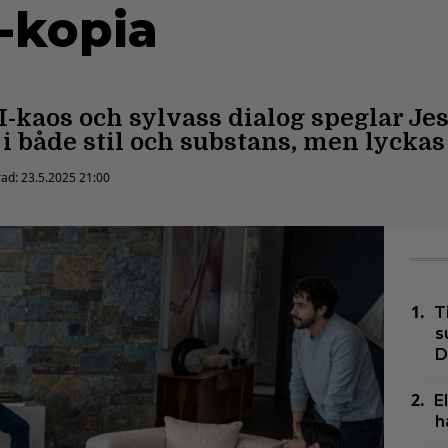
-kopia
I-kaos och sylvass dialog speglar J
i både stil och substans, men lycka
rad:
23.5.2025 21:00
T
s
D
E
h