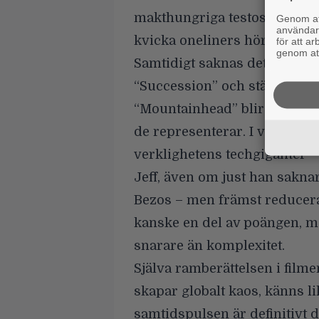
makthungriga testosteronpa
Genom att
användaru
kvicka oneliners hör till fi
för att a
genom att
Samtidigt saknas det djup 
“Succession” och stärkte hatk
“Mountainhead” blir sällan m
de representerar. I vissa fall
verklighetens techgiganter – 
Jeff, även om just han sakn
Bezos – men främst reduceras 
kanske en del av poängen, m
snarare än komplexitet.
Själva ramberättelsen i filme
skapar globalt kaos, känns li
samtidspulsen är definitivt