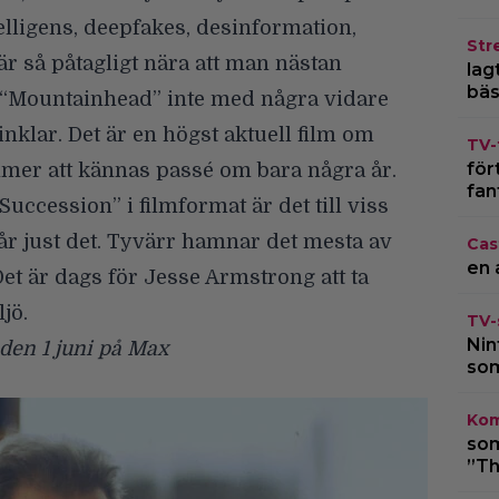
telligens, deepfakes, desinformation,
Str
 är så påtagligt nära att man nästan
lagt
bäs
Mountainhead” inte med några vidare
inklar. Det är en högst aktuell film om
TV-
för
er att kännas passé om bara några år.
fan
ccession” i filmformat är det till viss
 får just det. Tyvärr hamnar det mesta av
Cas
en 
et är dags för Jesse Armstrong att ta
jö.
TV-
Nin
den 1 juni på Max
som
Kom
som
”Th