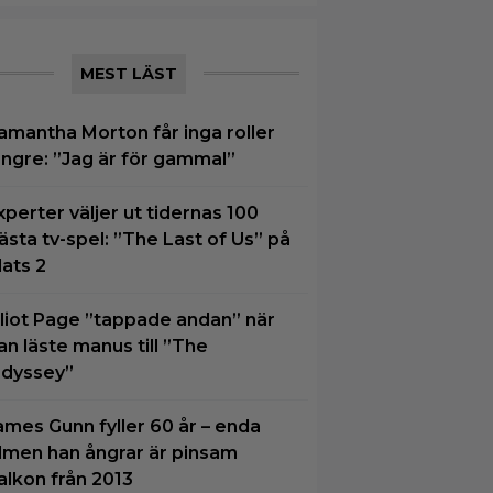
MEST LÄST
amantha Morton får inga roller
ängre: ”Jag är för gammal”
xperter väljer ut tidernas 100
ästa tv-spel: ”The Last of Us” på
lats 2
lliot Page ”tappade andan” när
an läste manus till ”The
dyssey”
ames Gunn fyller 60 år – enda
ilmen han ångrar är pinsam
alkon från 2013