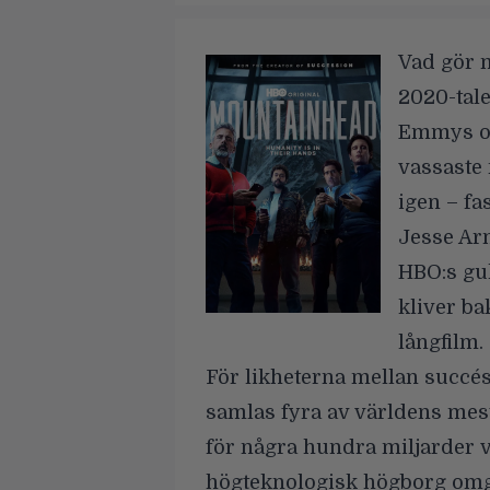
Vad gör m
2020-tale
Emmys oc
vassaste
igen – fas
Jesse Ar
HBO:s gul
kliver b
långfilm.
För likheterna mellan succés
samlas fyra av världens mes
för några hundra miljarder v
högteknologisk högborg omgi