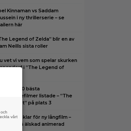
oel Kinnaman vs Saddam
ussein i ny thrillerserie – se
railern här
The Legend of Zelda” blir en av
am Neills sista roller
u vet vi vem som spelar skurken
anondorf i ”The Legend of
elda”
idernas 30 bästa
uperhjältefilmer listade – ”The
ark Knight” på plats 3
 och
eckla vårt
im Carrey klar för ny långfilm –
aserad på älskad animerad