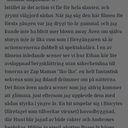
Istället är det action vi får för hela slanten, och
grymt välgjord sådan. När jag såg den här filmen för
första gången var jag drygt tio år gammal, och jag
kunde inte ha blivit mer blown away. Även om själva
storyn inte är lika vass som i föregångaren så är
actionscenerna dubbelt så spektakulära. I en av
filmens inledande scener ser vi hur Ethan kör lite
avslappnad bergsklättring utan säkerhetslina till
tonerna av Zap Mamas ”Iko-Iko”, en helt fantastisk
sekvens som jag ibland drömmer om på nätterna.
Det finns även andra scener som jag aldrig kommer
att glömma, just eftersom jag upplevde dem med
sådan styrka i yngre år. En bit utspelar sig i Biocytes
(företaget som tillverkar viruset) huvudbyggnad,
där Hunt blir jagad av både vakter och Ambroses
hejdukar. Miljön är steril, skotten flyger åt höger