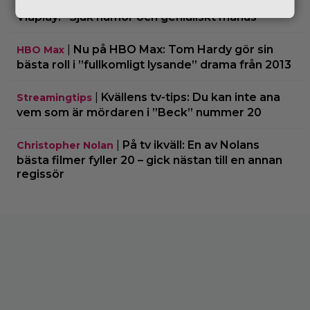
|
90-talets roligaste komedi intar
Klassiker
Viaplay: ”Sjuk humor och genialiskt manus”
|
Nu på HBO Max: Tom Hardy gör sin
HBO Max
bästa roll i ”fullkomligt lysande” drama från 2013
|
Kvällens tv-tips: Du kan inte ana
Streamingtips
vem som är mördaren i ”Beck” nummer 20
|
På tv ikväll: En av Nolans
Christopher Nolan
bästa filmer fyller 20 – gick nästan till en annan
regissör