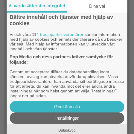
Vi värdesätter din integritet
|
Fängslande action i Daniel
Dina val
Prime Video
Radcliffes drama från 2020 – nu på streaming
Bättre innehåll och tjänster med hjälp av
cookies
KRÖNIKA: Pssst…sanningen är att du inte
behöver se ”The Odyssey” i IMAX
Vi och våra 114
tredjepartsleverantörer
samlar information
med hjälp av cookies och enhetsidentifierare då du besöker
vår sajt. Med hjälp av informationen kan vi utveckla vårt
|
Glöm ”Nyckeln till frihet” – tidernas
Klassiker
innehåll och våra tjänster.
bästa fängelsefilm är korad
Pop Media och dess partners kräver samtycke för
följande:
|
Vilhelm Blomgren blev uppläxad av Ari
Exklusivt
Genom att acceptera tillåter du databehandling inom
Aster – första inspelningsdagen: ”Tala om
tjänsten, avslag kan påverka användarupplevelsen. Vissa
oerfaren”
tredjepartsleverantörer kan använda sitt berättigade intresse
för att arbeta, du kan invända mot det eller ändra andra
inställningar när som helst genom att välja "Inställningar"
|
Warner Bros får kritik: AI-animerad hund gör
AI
längst ner på sidan.
reklam för filmen ”The End of Oak Street”
Godkänn alla
|
”The Simpsons” kan ta slut efter 40
Disney Plus
Inställningar
säsonger – tror skådespelaren bakom Bart
Dataskydd