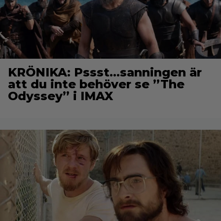
KRÖNIKA: Pssst…sanningen är
att du inte behöver se ”The
Odyssey” i IMAX