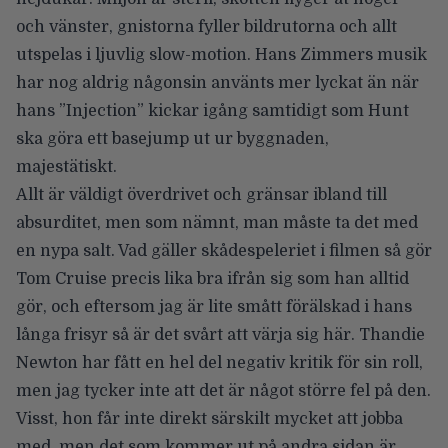
och vänster, gnistorna fyller bildrutorna och allt
utspelas i ljuvlig slow-motion. Hans Zimmers musik
har nog aldrig någonsin använts mer lyckat än när
hans ”Injection” kickar igång samtidigt som Hunt
ska göra ett basejump ut ur byggnaden,
majestätiskt.
Allt är väldigt överdrivet och gränsar ibland till
absurditet, men som nämnt, man måste ta det med
en nypa salt. Vad gäller skådespeleriet i filmen så gör
Tom Cruise precis lika bra ifrån sig som han alltid
gör, och eftersom jag är lite smått förälskad i hans
långa frisyr så är det svårt att värja sig här. Thandie
Newton har fått en hel del negativ kritik för sin roll,
men jag tycker inte att det är något större fel på den.
Visst, hon får inte direkt särskilt mycket att jobba
med, men det som kommer ut på andra sidan är