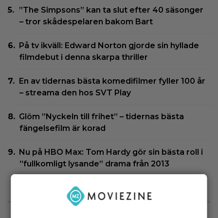
”The Simpsons” kan ta slut efter 40 säsonger
– tror skådespelaren bakom Bart
På tv ikväll: Edward Norton gjorde sin hyllade
filmdebut i denna skarpa thriller
En av tidernas bästa komedifilmer fyller 100 år
– streama den hos SVT Play
Glöm ”Nyckeln till frihet” – tidernas bästa
fängelsefilm är korad
Nu på HBO Max: Tom Hardy gör sin bästa roll i
”fullkomligt lysande” drama från 2013
SENASTE NYTT