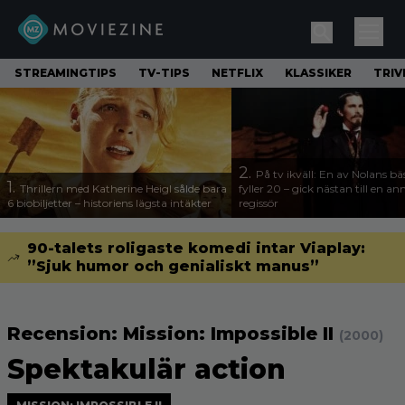
STREAMINGTIPS
TV-TIPS
NETFLIX
KLASSIKER
TRIV
2.
På tv ikväll: En av Nolans bä
1.
Thrillern med Katherine Heigl sålde bara
fyller 20 – gick nästan till en a
6 biobiljetter – historiens lägsta intäkter
regissör
90-talets roligaste komedi intar Viaplay:
”Sjuk humor och genialiskt manus”
Recension: Mission: Impossible II
(2000)
Spektakulär action