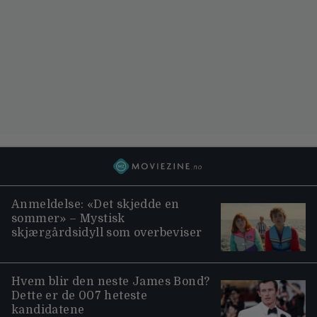
Anmeldelse: «Det skjedde en
sommer» – Mystisk
skjærgårdsidyll som overbeviser
Hvem blir den neste James Bond?
Dette er de 007 heteste
kandidatene