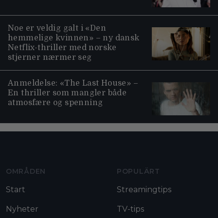
Noe er veldig galt i «Den
hemmelige kvinnen» – ny dansk
Netflix-thriller med norske
stjerner nærmer seg
Anmeldelse: «The Last House» –
En thriller som mangler både
atmosfære og spenning
Moviezine footer navigation
OMRÅDEN
POPULÄRT
Start
Streamingtips
Nyheter
TV-tips