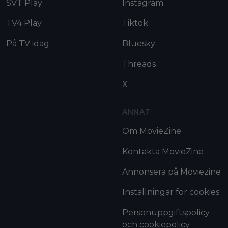
SVT Play
Instagram
TV4 Play
Tiktok
På TV idag
Bluesky
Threads
X
ANNAT
Om MovieZine
Kontakta MovieZine
Annonsera på Moviezine
Inställningar för cookies
Personuppgiftspolicy
och cookiepolicy