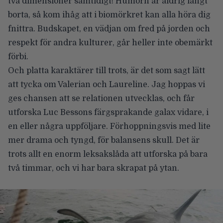
två dimensioner samtidigt! Humorn är aldrig långt
borta, så kom ihåg att i biomörkret kan alla höra dig
fnittra. Budskapet, en vädjan om fred på jorden och
respekt för andra kulturer, går heller inte obemärkt
förbi.
Och platta karaktärer till trots, är det som sagt lätt
att tycka om Valerian och Laureline. Jag hoppas vi
ges chansen att se relationen utvecklas, och får
utforska Luc Bessons färgsprakande galax vidare, i
en eller några uppföljare. Förhoppningsvis med lite
mer drama och tyngd, för balansens skull. Det är
trots allt en enorm leksakslåda att utforska på bara
två timmar, och vi har bara skrapat på ytan.