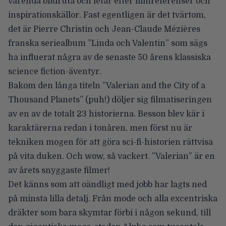
varenda bildruta och letar efter filmreferenser och
inspirationskällor. Fast egentligen är det tvärtom,
det är Pierre Christin och Jean-Claude Mézières
franska seriealbum ”Linda och Valentin” som sägs
ha influerat några av de senaste 50 årens klassiska
science fiction-äventyr.
Bakom den långa titeln ”Valerian and the City of a
Thousand Planets” (puh!) döljer sig filmatiseringen
av en av de totalt 23 historierna. Besson blev kär i
karaktärerna redan i tonåren, men först nu är
tekniken mogen för att göra sci-fi-historien rättvisa
på vita duken. Och wow, så vackert. ”Valerian” är en
av årets snyggaste filmer!
Det känns som att oändligt med jobb har lagts ned
på minsta lilla detalj. Från mode och alla excentriska
dräkter som bara skymtar förbi i någon sekund, till