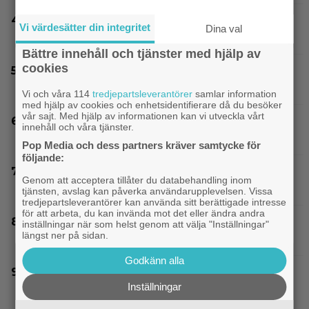
SVT Play har precis lagt till 17 nya filmer – här
Vi värdesätter din integritet
Dina val
är mina 3 bästa tips
Bättre innehåll och tjänster med hjälp av
cookies
Dwayne Johnson försvarar ”Vaiana” efter
sågningarna: ”Sånt händer”
Vi och våra 114
tredjepartsleverantörer
samlar information
med hjälp av cookies och enhetsidentifierare då du besöker
vår sajt. Med hjälp av informationen kan vi utveckla vårt
På tv ikväll: 2013 års stora rymdäventyr fick
innehåll och våra tjänster.
kritik – halvnaken kvinna stjäl fokus
Pop Media och dess partners kräver samtycke för
följande:
”The Legend of Zelda” blir en av Sam Neills
Genom att acceptera tillåter du databehandling inom
sista roller
tjänsten, avslag kan påverka användarupplevelsen. Vissa
tredjepartsleverantörer kan använda sitt berättigade intresse
för att arbeta, du kan invända mot det eller ändra andra
IKEA hyllas världen över – efter briljant
inställningar när som helst genom att välja "Inställningar"
längst ner på sidan.
blinkning till Alexander Skarsgård
Godkänn alla
Ny milstolpe för ”The Odyssey” – kan bli
Inställningar
Nolans mest inkomstbringande film