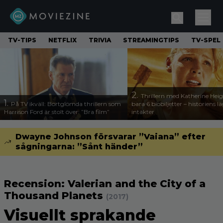
TV-TIPS
NETFLIX
TRIVIA
STREAMINGTIPS
TV-SPEL
2.
Thrillern med Katherine Heigl
1.
På TV ikväll: Bortglömda thrillern som
bara 6 biobiljetter – historiens l
Harrison Ford är stolt över: ”Bra film”
intäkter
Dwayne Johnson försvarar ”Vaiana” efter
sågningarna: ”Sånt händer”
Recension: Valerian and the City of a
Thousand Planets
(2017)
Visuellt sprakande