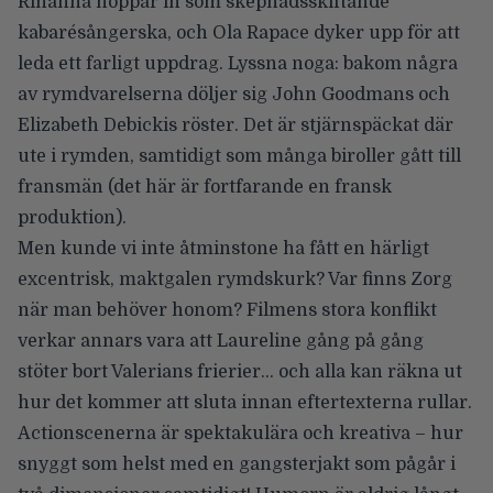
Rihanna hoppar in som skepnadsskiftande
kabarésångerska, och Ola Rapace dyker upp för att
leda ett farligt uppdrag. Lyssna noga: bakom några
av rymdvarelserna döljer sig John Goodmans och
Elizabeth Debickis röster. Det är stjärnspäckat där
ute i rymden, samtidigt som många biroller gått till
fransmän (det här är fortfarande en fransk
produktion).
Men kunde vi inte åtminstone ha fått en härligt
excentrisk, maktgalen rymdskurk? Var finns Zorg
när man behöver honom? Filmens stora konflikt
verkar annars vara att Laureline gång på gång
stöter bort Valerians frierier… och alla kan räkna ut
hur det kommer att sluta innan eftertexterna rullar.
Actionscenerna är spektakulära och kreativa – hur
snyggt som helst med en gangsterjakt som pågår i