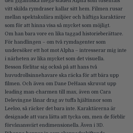
den gigantiska mega-staden Alpha som tusentals
vitt skilda rymdraser kallar sitt hem. Filmen rusar
mellan spektakulära miljöer och häftiga karaktärer
som för att hinna visa så mycket som möjligt.
Om han bara vore en lika taggad historieberättare.
För handlingen – om två rymdagenter som
undersöker ett hot mot Alpha – intresserar mig inte
i närheten av lika mycket som det visuella.
Besson förlitar sig också på att hans två
huvudrollsinnehavare ska räcka för att bära upp
filmen. Och även om Dane DeHaan skruvat upp
leading man-charmen till max, även om Cara
Delevingne lånar drag av tuffa hjältinnor som
Leeloo, så räcker det bara inte. Karaktärerna är
designade att vara lätta att tycka om, men de förblir
förvånansvärt endimensionella. Även i 3D.