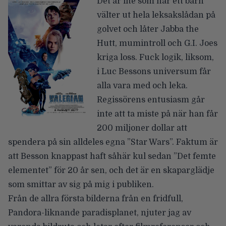
Det är lite som när ett barn
välter ut hela leksakslådan på
golvet och låter Jabba the
Hutt, mumintroll och G.I. Joes
kriga loss. Fuck logik, liksom,
i Luc Bessons universum får
alla vara med och leka.
Regissörens entusiasm går
inte att ta miste på när han får
200 miljoner dollar att
spendera på sin alldeles egna ”Star Wars”. Faktum är
att Besson knappast haft såhär kul sedan ”Det femte
elementet” för 20 år sen, och det är en skaparglädje
som smittar av sig på mig i publiken.
Från de allra första bilderna från en fridfull,
Pandora-liknande paradisplanet, njuter jag av