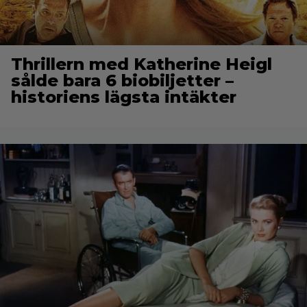
Thrillern med Katherine Heigl
sålde bara 6 biobiljetter –
historiens lägsta intäkter