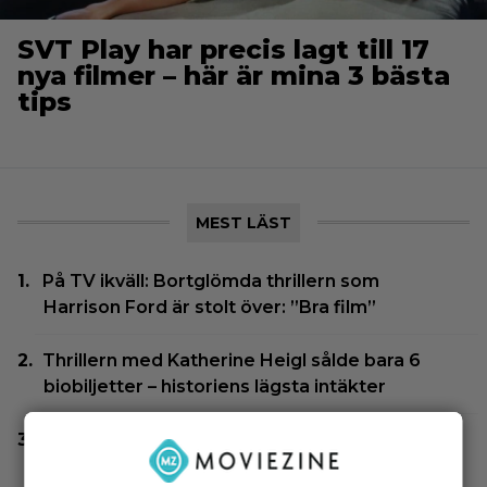
SVT Play har precis lagt till 17
nya filmer – här är mina 3 bästa
tips
MEST LÄST
På TV ikväll: Bortglömda thrillern som
Harrison Ford är stolt över: ”Bra film”
Thrillern med Katherine Heigl sålde bara 6
biobiljetter – historiens lägsta intäkter
Glöm Tom Hanks – här är Netflix nya Robert
Langdon-skådis