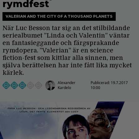
rymdfest
VALERIAN AND THE CITY OF A THOUSAND PLANETS
När Luc Besson tar sig an det stilbildande
seriealbumet ”Linda och Valentin” väntar
en fantasieggande och färgsprakande
rymdopera. ”Valerian” är en science
fiction-fest som kittlar alla sinnen, men
själva berättelsen har inte fått lika mycket
kärlek.
Alexander
Publicerad:
19.7.2017
Kardelo
10:00