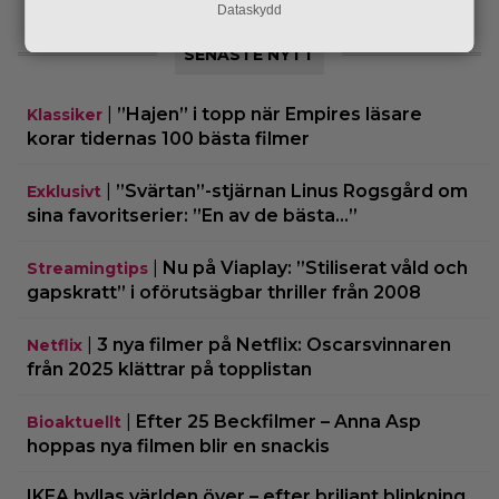
Dataskydd
SENASTE NYTT
|
”Hajen” i topp när Empires läsare
Klassiker
korar tidernas 100 bästa filmer
|
”Svärtan”-stjärnan Linus Rogsgård om
Exklusivt
sina favoritserier: ”En av de bästa…”
|
Nu på Viaplay: ”Stiliserat våld och
Streamingtips
gapskratt” i oförutsägbar thriller från 2008
|
3 nya filmer på Netflix: Oscarsvinnaren
Netflix
från 2025 klättrar på topplistan
|
Efter 25 Beckfilmer – Anna Asp
Bioaktuellt
hoppas nya filmen blir en snackis
IKEA hyllas världen över – efter briljant blinkning