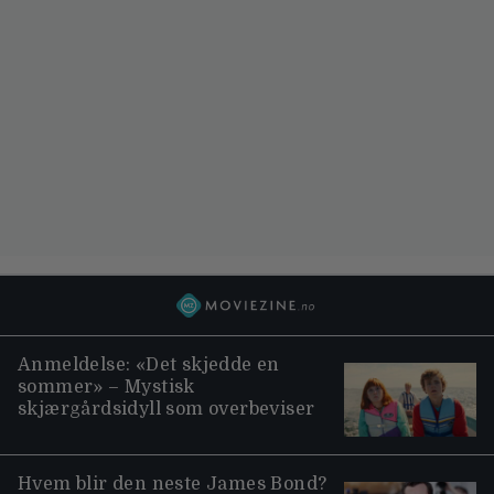
Anmeldelse: «Det skjedde en
sommer» – Mystisk
skjærgårdsidyll som overbeviser
Hvem blir den neste James Bond?