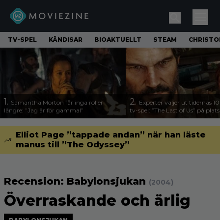
TV-SPEL
KÄNDISAR
BIOAKTUELLT
STEAM
CHRISTO
1.
2.
Samantha Morton får inga roller
Experter väljer ut tidernas 1
längre: ”Jag är för gammal”
tv-spel: ”The Last of Us” på plats
Elliot Page ”tappade andan” när han läste
manus till ”The Odyssey”
Recension: Babylonsjukan
(2004)
Överraskande och ärlig