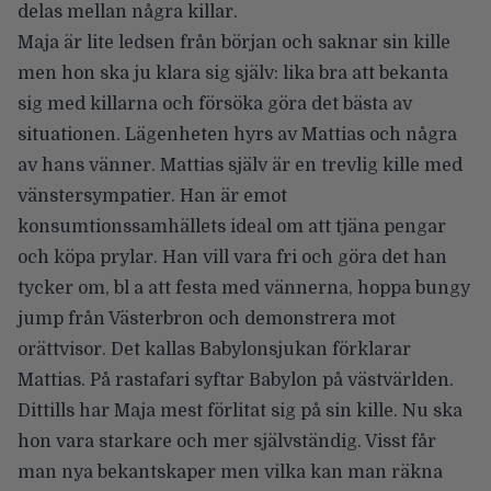
delas mellan några killar.
Maja är lite ledsen från början och saknar sin kille
men hon ska ju klara sig själv: lika bra att bekanta
sig med killarna och försöka göra det bästa av
situationen. Lägenheten hyrs av Mattias och några
av hans vänner. Mattias själv är en trevlig kille med
vänstersympatier. Han är emot
konsumtionssamhällets ideal om att tjäna pengar
och köpa prylar. Han vill vara fri och göra det han
tycker om, bl a att festa med vännerna, hoppa bungy
jump från Västerbron och demonstrera mot
orättvisor. Det kallas Babylonsjukan förklarar
Mattias. På rastafari syftar Babylon på västvärlden.
Dittills har Maja mest förlitat sig på sin kille. Nu ska
hon vara starkare och mer självständig. Visst får
man nya bekantskaper men vilka kan man räkna