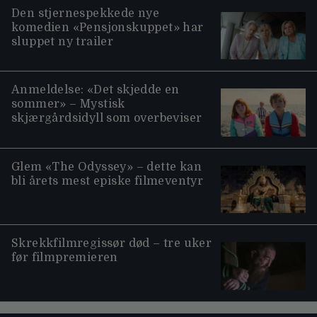
Den stjernespekkede nye
komedien «Pensjonskuppet» har
sluppet ny trailer
Anmeldelse: «Det skjedde en
sommer» – Mystisk
skjærgårdsidyll som overbeviser
Glem «The Odyssey» – dette kan
bli årets mest episke filmeventyr
Skrekkfilmregissør død – tre uker
før filmpremieren