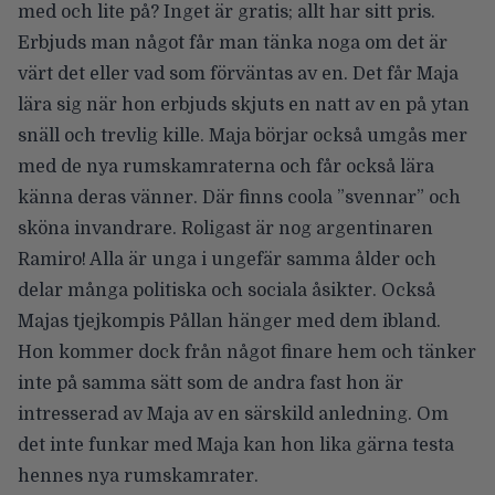
med och lite på? Inget är gratis; allt har sitt pris.
Erbjuds man något får man tänka noga om det är
värt det eller vad som förväntas av en. Det får Maja
lära sig när hon erbjuds skjuts en natt av en på ytan
snäll och trevlig kille. Maja börjar också umgås mer
med de nya rumskamraterna och får också lära
känna deras vänner. Där finns coola ”svennar” och
sköna invandrare. Roligast är nog argentinaren
Ramiro! Alla är unga i ungefär samma ålder och
delar många politiska och sociala åsikter. Också
Majas tjejkompis Pållan hänger med dem ibland.
Hon kommer dock från något finare hem och tänker
inte på samma sätt som de andra fast hon är
intresserad av Maja av en särskild anledning. Om
det inte funkar med Maja kan hon lika gärna testa
hennes nya rumskamrater.