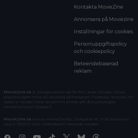
Kontakta MovieZine
Annonsera på Moviezine
Inställningar för cookies
Personuppgiftspolicy
och cookiepolicy
Beteendebaserad
reklam
Moviezine.se
är Sveriges största sajt för film, serier och spel. Utöver
populära sajten hittar du oss också på Instagram, Facebook, Youtube. För
resten av Norden hittar du samma ämnen på våra syskonsajter
MovieZine.no
och
Episodi.fi
.
Moviezine.se
drivs av MovieZine AB, Olofsgatan 18, 111 36 Stockholm
(org.nr 559200-1142). Chefredaktör
Alexander Kardelo
.
Facebook
Instagram
Youtube
Tiktok
X
Bluesky
Threads