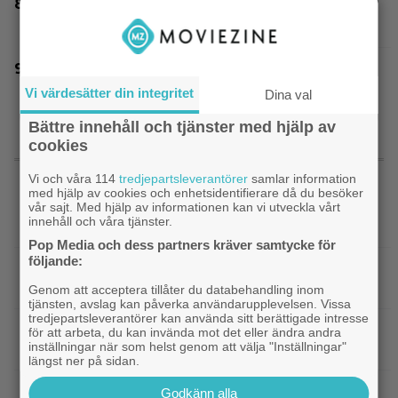
Jim Carrey klar för ny långfilm – baserad på
älskad animerad serie
James Gunn fyller 60 år – enda filmen han
ångrar är pinsam kalkon från 2013
Vi värdesätter din integritet
Dina val
Bättre innehåll och tjänster med hjälp av
cookies
SENASTE NYTT
Vi och våra 114
tredjepartsleverantörer
samlar information
med hjälp av cookies och enhetsidentifierare då du besöker
|
På tv ikväll: Har du förträngt Matt
vår sajt. Med hjälp av informationen kan vi utveckla vårt
TV-tips
innehåll och våra tjänster.
Damons fantasyflopp från 2005?
Pop Media och dess partners kräver samtycke för
följande:
|
”The Legend of Zelda” blir en av Sam
Casting
Neills sista roller
Genom att acceptera tillåter du databehandling inom
tjänsten, avslag kan påverka användarupplevelsen. Vissa
tredjepartsleverantörer kan använda sitt berättigade intresse
|
Arga föräldrar ringde ner Nintendo –
TV-spel
för att arbeta, du kan invända mot det eller ändra andra
inställningar när som helst genom att välja "Inställningar"
spelkaraktären ”ser ut som en penis”
längst ner på sidan.
|
Nu vet vi vem som spelar
Kommande filmer
Godkänn alla