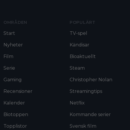
Moviezine footer navigation
OMRÅDEN
POPULÄRT
Start
TV-spel
Nyheter
Kändisar
Film
Bioaktuellt
Serie
Steam
Gaming
Christopher Nolan
Recensioner
Streamingtips
Kalender
Netflix
Biotoppen
Kommande serier
Topplistor
Svensk film