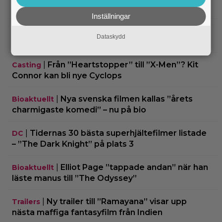
skurken Ganondorf i ”The Legend of Zelda”
Inställningar
|
Jim Carrey klar för ny långfilm –
Casting
Dataskydd
baserad på älskad animerad serie
|
Från ”Heartstopper” till ”X-Men”? Kit
Casting
Connor kan bli nye Cyclops
|
Nya svenska filmen kallas ”årets
Bioaktuellt
charmigaste komedi” – nu på bio
|
Tidernas 30 bästa superhjältefilmer listade
DC
– ”The Dark Knight” på plats 3
|
Elliot Page ”tappade andan” när han
Bioaktuellt
läste manus till ”The Odyssey”
|
Ny trailer till ”Ramayana” visar upp
Trailers
nästa maffiga fantasyfilm från Indien